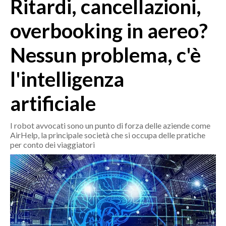
Ritardi, cancellazioni,
MEDIO CAMPIDANO
ORISTANO E PROVINCIA
overbooking in aereo?
SASSARI E PROVINCIA
Nessun problema, c'è
GALLURA
NUORO E PROVINCIA
l'intelligenza
OGLIASTRA
AGENDA
artificiale
CRONACA
I robot avvocati sono un punto di forza delle aziende come
AirHelp, la principale società che si occupa delle pratiche
ITALIA
per conto dei viaggiatori
MONDO
POLITICA
ECONOMIA
SERVIZI ALLE IMPRESE