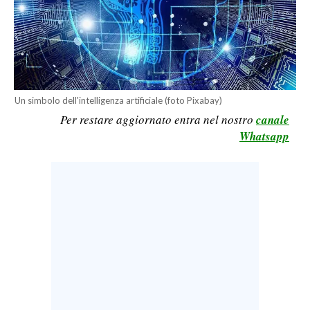
LAVORO
BANDI
SPORT IN SARDEGNA
Un simbolo dell'intelligenza artificiale (foto Pixabay)
SPORT
Per restare aggiornato entra nel nostro
canale
RISULTATI E CLASSIFICHE
Whatsapp
CALCIO
CALCIO REGIONALE
BASKET
VOLLEY
MOTORI
TENNIS
ALTRI SPORT
CULTURA