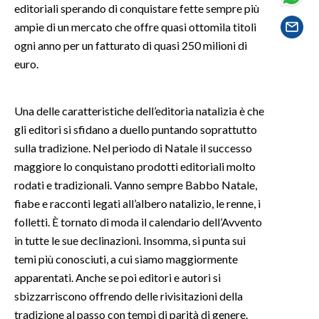
editoriali sperando di conquistare fette sempre più
ampie di un mercato che offre quasi ottomila titoli
SPETTACOLI
ogni anno per un fatturato di quasi 250 milioni di
euro.
GOSSIP
SALUTE
Una delle caratteristiche dell’editoria natalizia è che
gli editori si sfidano a duello puntando soprattutto
SARDEGNA TURISMO
sulla tradizione. Nel periodo di Natale il successo
maggiore lo conquistano prodotti editoriali molto
SARDI NEL MONDO
rodati e tradizionali. Vanno sempre Babbo Natale,
NOTIZIE
fiabe e racconti legati all’albero natalizio, le renne, i
EVENTI
folletti. È tornato di moda il calendario dell’Avvento
in tutte le sue declinazioni. Insomma, si punta sui
#CARAUNIONE
temi più conosciuti, a cui siamo maggiormente
apparentati. Anche se poi editori e autori si
3 MINUTI CON
sbizzarriscono offrendo delle rivisitazioni della
tradizione al passo con tempi di parità di genere.
INSULARITÀ