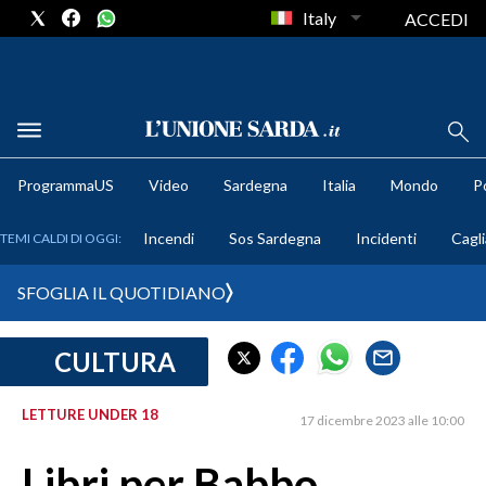
Italy
ACCEDI
METEO
ProgrammaUS
Video
Sardegna
Italia
Mondo
Po
COMUNI AL VOTO
Incendi
Sos Sardegna
Incidenti
Cagli
TEMI CALDI DI OGGI:
VIDEO
SFOGLIA IL QUOTIDIANO
FOTO
CULTURA
CRONACA SARDEGNA
CAGLIARI
LETTURE UNDER 18
17 dicembre 2023 alle 10:00
PROVINCIA DI CAGLIARI
SULCIS IGLESIENTE
Libri per Babbo