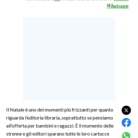
Whatsapp
LAVORO
BANDI
SPORT IN SARDEGNA
SPORT
RISULTATI E CLASSIFICHE
CALCIO
CALCIO REGIONALE
BASKET
VOLLEY
MOTORI
Il Natale è uno dei momenti più frizzanti per quanto
TENNIS
riguarda l’editoria libraria, soprattutto se pensiamo
ALTRI SPORT
all’offerta per bambini e ragazzi. È il momento delle
strenne e gli editori sparano tutte le loro cartucce
CULTURA