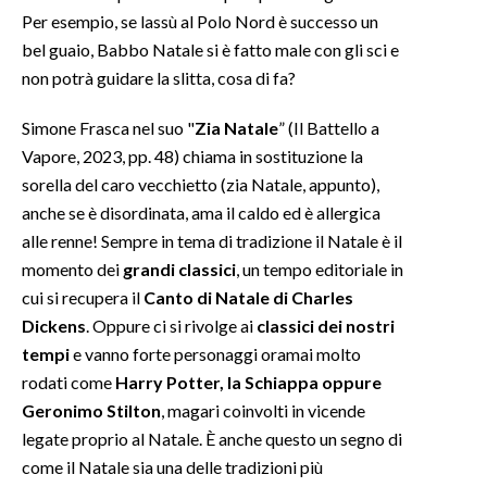
Per esempio, se lassù al Polo Nord è successo un
INFO AZIENDE
bel guaio, Babbo Natale si è fatto male con gli sci e
non potrà guidare la slitta, cosa di fa?
ABBONATI
ANNUNCI
Simone Frasca nel suo "
Zia Natale
” (Il Battello a
NECROLOGI
Vapore, 2023, pp. 48) chiama in sostituzione la
PUBBLICITÀ
sorella del caro vecchietto (zia Natale, appunto),
anche se è disordinata, ama il caldo ed è allergica
SPIAGGE
alle renne! Sempre in tema di tradizione il Natale è il
STORE
momento dei
grandi classici
, un tempo editoriale in
cui si recupera il
Canto di Natale di Charles
Dickens
. Oppure ci si rivolge ai
classici dei nostri
tempi
e vanno forte personaggi oramai molto
rodati come
Harry Potter, la Schiappa oppure
Geronimo Stilton
, magari coinvolti in vicende
legate proprio al Natale. È anche questo un segno di
come il Natale sia una delle tradizioni più