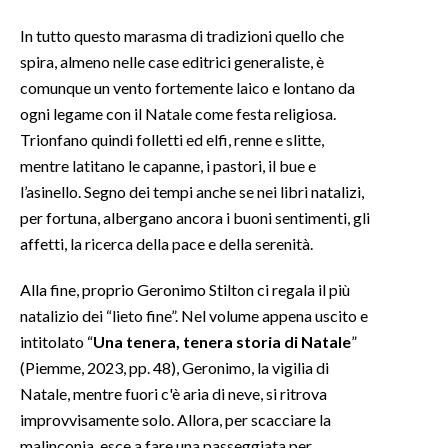
In tutto questo marasma di tradizioni quello che
spira, almeno nelle case editrici generaliste, è
comunque un vento fortemente laico e lontano da
ogni legame con il Natale come festa religiosa.
Trionfano quindi folletti ed elfi, renne e slitte,
mentre latitano le capanne, i pastori, il bue e
l’asinello. Segno dei tempi anche se nei libri natalizi,
per fortuna, albergano ancora i buoni sentimenti, gli
affetti, la ricerca della pace e della serenità.
Alla fine, proprio Geronimo Stilton ci regala il più
natalizio dei “lieto fine”. Nel volume appena uscito e
intitolato “
Una tenera, tenera storia di Natale
”
(Piemme, 2023, pp. 48), Geronimo, la vigilia di
Natale, mentre fuori c'è aria di neve, si ritrova
improvvisamente solo. Allora, per scacciare la
malinconia, esce a fare una passeggiata per