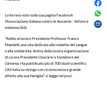
SPETTACOLI
Lo ha reso noto sulla sua pagina Facebook
l'Associazione italiana contro le leucemie - linfomi e
GOSSIP
mieloma (Ail).
SALUTE
"Addio al nostro Presidente Professor Franco
Mandelli, una vita dedicata alle malattie del sangue
SARDEGNA TURISMO
e alla solidarietà. Anima della nostra organizzazione
SARDI NEL MONDO
di cui era Presidente Onorario e fondatore del
Gimema. Ha pubblicato più di 700 studi scientifici.
NOTIZIE
L'Ail tutta su stringe con riconoscenza e grande
EVENTI
affetto alla sua famiglia". si legge nel post.
#CARAUNIONE
3 MINUTI CON
INSULARITÀ