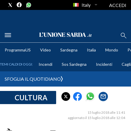
Italy
ACCEDI
METEO
ProgrammaUS
Video
Sardegna
Italia
Mondo
Po
COMUNI AL VOTO
Incendi
Sos Sardegna
Incidenti
Cagli
TEMI CALDI DI OGGI:
VIDEO
SFOGLIA IL QUOTIDIANO
FOTO
CULTURA
CRONACA SARDEGNA
CAGLIARI
15 luglio 2018 alle 11:41
PROVINCIA DI CAGLIARI
aggiornato il 15 luglio 2018 alle 12:04
SULCIS IGLESIENTE