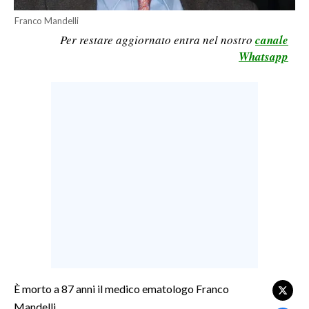
LAVORO
Franco Mandelli
Per restare aggiornato entra nel nostro
canale
BANDI
Whatsapp
SPORT IN SARDEGNA
SPORT
RISULTATI E CLASSIFICHE
CALCIO
CALCIO REGIONALE
BASKET
VOLLEY
MOTORI
TENNIS
ALTRI SPORT
È morto a 87 anni il medico ematologo Franco
Mandelli.
CULTURA