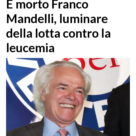
È morto Franco
MEDIO CAMPIDANO
ORISTANO E PROVINCIA
Mandelli, luminare
SASSARI E PROVINCIA
della lotta contro la
GALLURA
NUORO E PROVINCIA
leucemia
OGLIASTRA
AGENDA
CRONACA
ITALIA
MONDO
POLITICA
ECONOMIA
SERVIZI ALLE IMPRESE