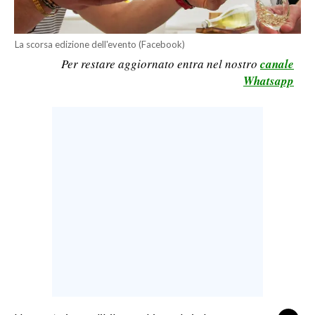
LAVORO
BANDI
La scorsa edizione dell'evento (Facebook)
Per restare aggiornato entra nel nostro
canale
SPORT IN SARDEGNA
Whatsapp
SPORT
RISULTATI E CLASSIFICHE
CALCIO
CALCIO REGIONALE
BASKET
VOLLEY
MOTORI
TENNIS
ALTRI SPORT
CULTURA