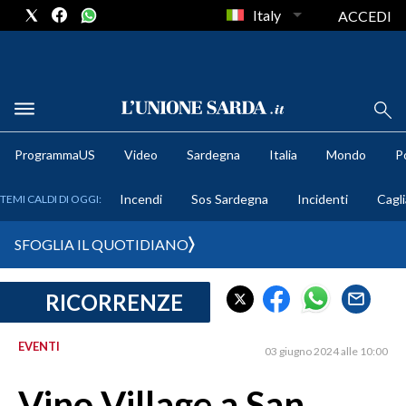
Italy
ACCEDI
METEO
ProgrammaUS
Video
Sardegna
Italia
Mondo
Po
COMUNI AL VOTO
Incendi
Sos Sardegna
Incidenti
Cagli
TEMI CALDI DI OGGI:
VIDEO
SFOGLIA IL QUOTIDIANO
FOTO
RICORRENZE
CRONACA SARDEGNA
CAGLIARI
EVENTI
03 giugno 2024 alle 10:00
PROVINCIA DI CAGLIARI
SULCIS IGLESIENTE
Vino Village a San