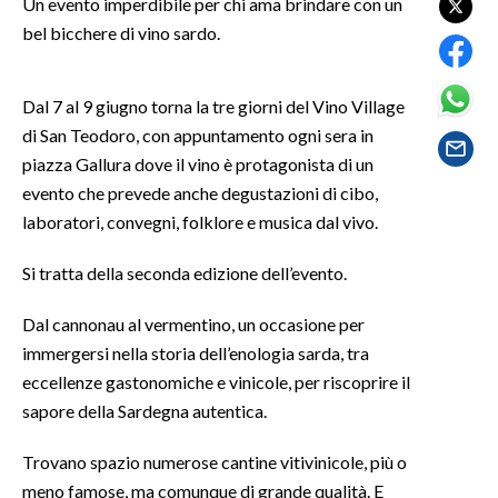
Un evento imperdibile per chi ama brindare con un
bel bicchere di vino sardo.
SPETTACOLI
GOSSIP
Dal 7 al 9 giugno torna la tre giorni del Vino Village
di San Teodoro, con appuntamento ogni sera in
SALUTE
piazza Gallura dove il vino è protagonista di un
evento che prevede anche degustazioni di cibo,
SARDEGNA TURISMO
laboratori, convegni, folklore e musica dal vivo.
SARDI NEL MONDO
Si tratta della seconda edizione dell’evento.
NOTIZIE
Dal cannonau al vermentino, un occasione per
EVENTI
immergersi nella storia dell’enologia sarda, tra
eccellenze gastonomiche e vinicole, per riscoprire il
#CARAUNIONE
sapore della Sardegna autentica.
3 MINUTI CON
Trovano spazio numerose cantine vitivinicole, più o
meno famose, ma comunque di grande qualità. E
INSULARITÀ