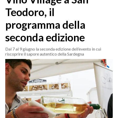
MEDIO CAMPIDANO
Teodoro, il
ORISTANO E PROVINCIA
SASSARI E PROVINCIA
programma della
GALLURA
seconda edizione
NUORO E PROVINCIA
OGLIASTRA
Dal 7 al 9 giugno la seconda edizione dell’evento in cui
AGENDA
riscoprire il sapore autentico della Sardegna
CRONACA
ITALIA
MONDO
POLITICA
ECONOMIA
SERVIZI ALLE IMPRESE