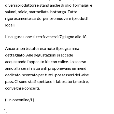
diversi produttori e stand anche di olio, formaggi e
INFO AZIENDE
salumi, miele, marmellata, bottarga. Tutto
rigorosamente sardo, per promuovere i prodotti
ABBONATI
locali.
ANNUNCI
NECROLOGI
L’inaugurazione si terrà venerdì 7 giugno alle 18.
PUBBLICITÀ
Ancora non è stato reso noto il programma
SPIAGGE
dettagliato. Alle degustazioni si accede
STORE
acquistando l’apposito kit con calice. Lo scorso
anno alla sera i ristoranti proponevano un menù
dedicato, scontato per tutti i possessori del wine
pass. Ci sono stati spettacoli, laboratori, mostre,
convegni e concerti.
(Unioneonline/L)
̀ .