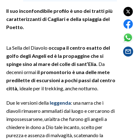
Il suo inconfondibile profilo è uno dei tratti più
SPETTACOLI
caratterizzanti di Cagliari e della spiaggia del
Poetto.
GOSSIP
SALUTE
La Sella del Diavolo
occupa il centro esatto del
golfo degli Angeli ed è la propaggine che si
SARDEGNA TURISMO
spinge sino al mare del colle di sant’Elia.
Da
decenni ormai
il promontorio è una delle mete
SARDI NEL MONDO
predilette di escursioni a pochi passi dal centro
NOTIZIE
città,
ideale per il trekking, anche notturno.
EVENTI
Due le versioni della
leggenda
: una narra che i
#CARAUNIONE
diavoli rimasero ammaliati dal luogo e cercarono di
impossessarsene, un’altra che furono gli angeli a
3 MINUTI CON
chiedere in dono a Dio tale incanto, scelto per
purezza e assenza di malvagità, scatenando la
INSULARITÀ