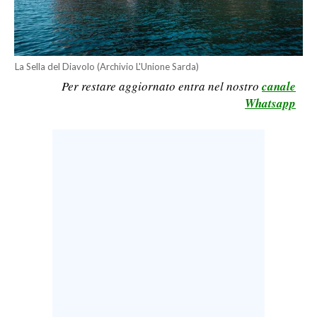
LAVORO
BANDI
La Sella del Diavolo (Archivio L'Unione Sarda)
SPORT IN SARDEGNA
Per restare aggiornato entra nel nostro
canale
Whatsapp
SPORT
RISULTATI E CLASSIFICHE
CALCIO
CALCIO REGIONALE
BASKET
VOLLEY
MOTORI
TENNIS
ALTRI SPORT
CULTURA