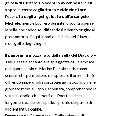
gelosia di Lucifero.
Lo scontro avvenne nei cieli
sopra la costa cagliaritana e vide vincitore
INFO AZIENDE
l’esercito degli angeli guidato dall’arcangelo
ABBONATI
Michele
, mentre Lucifero durante lo scontro perse
ANNUNCI
la sella, che cadde solidificandosi e dando origine al
NECROLOGI
promontorio. Di qui i nomi della Sella del Diavolo
e del golfo degli Angeli.
PUBBLICITÀ
SPIAGGE
Il panorama mozzafiato dalla Sella del Diavolo –
STORE
Dal piazzale accanto alla spiaggetta di Calamosca
o dal porticciolo di Marina Piccola si diramano
sentieri che permettono di esplorare il promontorio,
offrendo imperdibili scorci paesaggistici, fino, nelle
giornate terse, a Capo Carbonara, comprendendo la
vista sui dodici chilometri del Poetto e del suo
lungomare e, alle loro spalle, il profilo del parco di
Molentargius-Saline.
Percorso da Calamosca –
Dalla spiaggia di