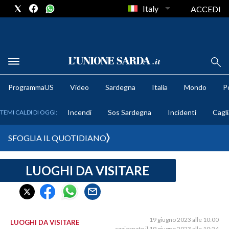
Italy
ACCEDI
METEO
ProgrammaUS
Video
Sardegna
Italia
Mondo
Po
COMUNI AL VOTO
Incendi
Sos Sardegna
Incidenti
Cagli
TEMI CALDI DI OGGI:
VIDEO
SFOGLIA IL QUOTIDIANO
FOTO
LUOGHI DA VISITARE
CRONACA SARDEGNA
CAGLIARI
PROVINCIA DI CAGLIARI
SULCIS IGLESIENTE
19 giugno 2023 alle 10:00
LUOGHI DA VISITARE
aggiornato il 19 giugno 2023 alle 10:24