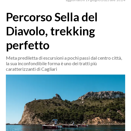
MEDIO CAMPIDANO
ORISTANO E PROVINCIA
Percorso Sella del
SASSARI E PROVINCIA
Diavolo, trekking
GALLURA
NUORO E PROVINCIA
perfetto
OGLIASTRA
AGENDA
Meta prediletta di escursioni a pochi passi dal centro città,
la sua inconfondibile forma è uno dei tratti più
caratterizzanti di Cagliari
CRONACA
ITALIA
MONDO
POLITICA
ECONOMIA
SERVIZI ALLE IMPRESE