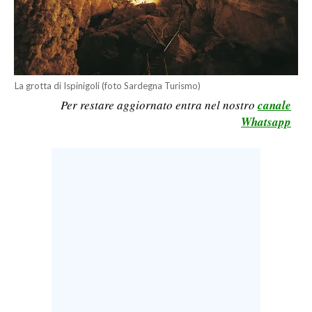
LAVORO
BANDI
SPORT IN SARDEGNA
La grotta di Ispinigoli (foto Sardegna Turismo)
Per restare aggiornato entra nel nostro
canale
SPORT
Whatsapp
RISULTATI E CLASSIFICHE
CALCIO
CALCIO REGIONALE
BASKET
VOLLEY
MOTORI
TENNIS
ALTRI SPORT
CULTURA