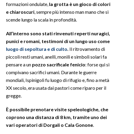
formazioni ondulate,
la grotta è un gioco di colori
e chiaroscuri
, sempre più intenso man mano che si
INFO AZIENDE
scende lungo la scala in profondità.
ABBONATI
ANNUNCI
All’interno sono stati rinvenuti reperti nuragici,
NECROLOGI
punici e romani, testimoni di un lungo uso come
luogo di sepoltura e di culto
.
Il ritrovamento di
PUBBLICITÀ
piccoli resti umani, anelli, monili e simboli solari fa
SPIAGGE
pensare a un
pozzo sacrificale fenicio
: forse qui si
STORE
compivano sacrifici umani. Durante le guerre
mondiali, Ispinigoli fu luogo di rifugio e, fino a metà
XX secolo, era usata dai pastori come riparo per il
gregge.
È possibile prenotare visite speleologiche, che
coprono una distanza di 8 km, tramite uno dei
vari operatori di Dorgali o Cala Gonone
.