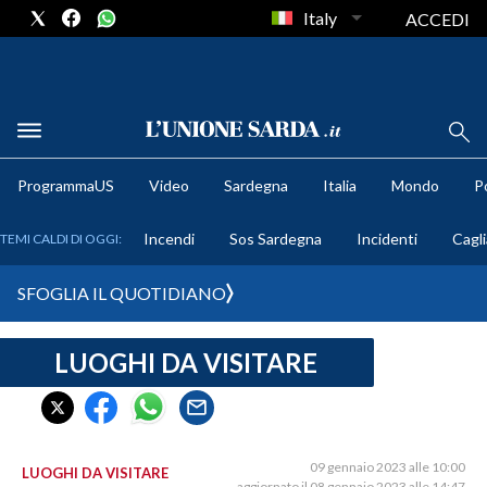
Italy
ACCEDI
METEO
ProgrammaUS
Video
Sardegna
Italia
Mondo
Po
COMUNI AL VOTO
Incendi
Sos Sardegna
Incidenti
Cagli
TEMI CALDI DI OGGI:
VIDEO
SFOGLIA IL QUOTIDIANO
FOTO
LUOGHI DA VISITARE
CRONACA SARDEGNA
CAGLIARI
PROVINCIA DI CAGLIARI
SULCIS IGLESIENTE
09 gennaio 2023 alle 10:00
LUOGHI DA VISITARE
aggiornato il 08 gennaio 2023 alle 14:47