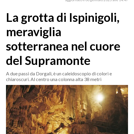
MEDIO CAMPIDANO
ORISTANO E PROVINCIA
La grotta di Ispinigoli,
SASSARI E PROVINCIA
meraviglia
GALLURA
NUORO E PROVINCIA
sotterranea nel cuore
OGLIASTRA
del Supramonte
AGENDA
CRONACA
A due passi da Dorgali, è un caleidoscopio di colori e
chiaroscuri. Al centro una colonna alta 38 metri
ITALIA
MONDO
POLITICA
ECONOMIA
SERVIZI ALLE IMPRESE