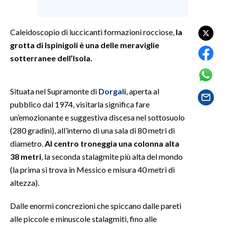
SPETTACOLI
Caleidoscopio di luccicanti formazioni rocciose,
la
grotta di Ispinigoli
è una delle meraviglie
GOSSIP
sotterranee dell’Isola.
SALUTE
Situata nel Supramonte di
Dorgali
, aperta al
SARDEGNA TURISMO
pubblico dal 1974, visitarla significa fare
un’emozionante e suggestiva discesa nel sottosuolo
SARDI NEL MONDO
(280 gradini), all’interno di una sala di 80 metri di
NOTIZIE
diametro.
Al centro troneggia una colonna alta
EVENTI
38 metri
,​ la seconda stalagmite più alta del mondo
(la prima si trova in Messico e misura 40 metri di
#CARAUNIONE
altezza).
3 MINUTI CON
Dalle enormi concrezioni che spiccano dalle pareti
alle piccole e minuscole stalagmiti​, fino alle
INSULARITÀ