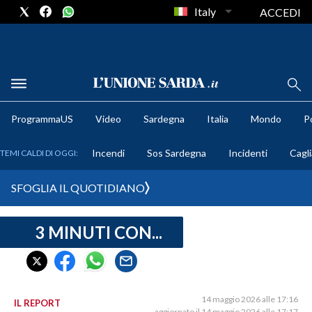
Italy
ACCEDI
METEO
ProgrammaUS
Video
Sardegna
Italia
Mondo
Po
COMUNI AL VOTO
Incendi
Sos Sardegna
Incidenti
Cagli
TEMI CALDI DI OGGI:
VIDEO
SFOGLIA IL QUOTIDIANO
FOTO
3 MINUTI CON...
CRONACA SARDEGNA
CAGLIARI
PROVINCIA DI CAGLIARI
SULCIS IGLESIENTE
14 maggio 2026 alle 17:16
IL REPORT
aggiornato il 14 maggio 2026 alle 17:17