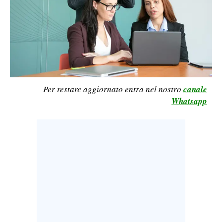
LAVORO
BANDI
SPORT IN SARDEGNA
SPORT
Per restare aggiornato entra nel nostro
canale
RISULTATI E CLASSIFICHE
Whatsapp
CALCIO
CALCIO REGIONALE
BASKET
VOLLEY
MOTORI
TENNIS
ALTRI SPORT
CULTURA