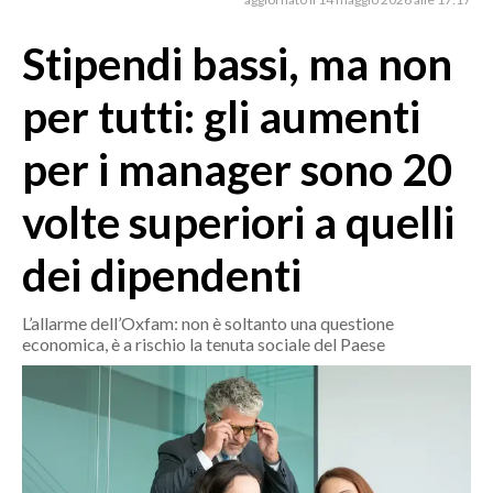
MEDIO CAMPIDANO
ORISTANO E PROVINCIA
Stipendi bassi, ma non
SASSARI E PROVINCIA
per tutti: gli aumenti
GALLURA
NUORO E PROVINCIA
per i manager sono 20
OGLIASTRA
volte superiori a quelli
AGENDA
dei dipendenti
CRONACA
ITALIA
L’allarme dell’Oxfam: non è soltanto una questione
MONDO
economica, è a rischio la tenuta sociale del Paese
POLITICA
ECONOMIA
SERVIZI ALLE IMPRESE