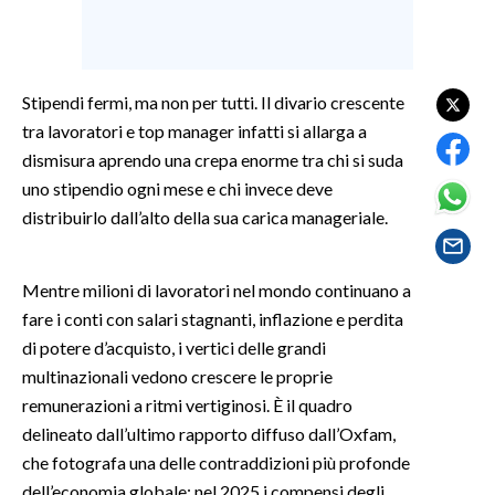
SPETTACOLI
Stipendi fermi, ma non per tutti. Il divario crescente
GOSSIP
tra lavoratori e top manager infatti si allarga a
SALUTE
dismisura aprendo una crepa enorme tra chi si suda
uno stipendio ogni mese e chi invece deve
SARDEGNA TURISMO
distribuirlo dall’alto della sua carica manageriale.
SARDI NEL MONDO
Mentre milioni di lavoratori nel mondo continuano a
NOTIZIE
fare i conti con salari stagnanti, inflazione e perdita
EVENTI
di potere d’acquisto, i vertici delle grandi
multinazionali vedono crescere le proprie
#CARAUNIONE
remunerazioni a ritmi vertiginosi. È il quadro
delineato dall’ultimo rapporto diffuso dall’Oxfam,
3 MINUTI CON
che fotografa una delle contraddizioni più profonde
INSULARITÀ
dell’economia globale: nel 2025 i compensi degli