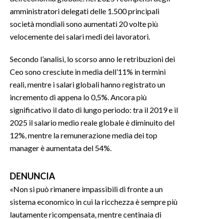
amministratori delegati delle 1.500 principali
INFO AZIENDE
società mondiali sono aumentati 20 volte più
velocemente dei salari medi dei lavoratori.
ABBONATI
ANNUNCI
Secondo l’analisi, lo scorso anno le retribuzioni dei
NECROLOGI
Ceo sono cresciute in media dell’11% in termini
PUBBLICITÀ
reali, mentre i salari globali hanno registrato un
SPIAGGE
incremento di appena lo 0,5%. Ancora più
significativo il dato di lungo periodo: tra il 2019 e il
STORE
2025 il salario medio reale globale è diminuito del
12%, mentre la remunerazione media dei top
manager è aumentata del 54%.
DENUNCIA
«Non si può rimanere impassibili di fronte a un
sistema economico in cui la ricchezza è sempre più
lautamente ricompensata, mentre centinaia di