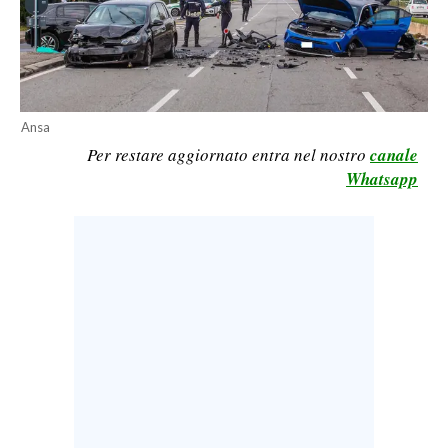
LAVORO
BANDI
SPORT IN SARDEGNA
Ansa
Per restare aggiornato entra nel nostro
canale
SPORT
Whatsapp
RISULTATI E CLASSIFICHE
CALCIO
CALCIO REGIONALE
BASKET
VOLLEY
MOTORI
TENNIS
ALTRI SPORT
CULTURA