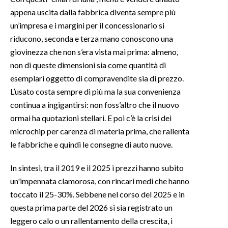
appena uscita dalla fabbrica diventa sempre più
INFO AZIENDE
un’impresa e i margini per il concessionario si
ABBONATI
riducono, seconda e terza mano conoscono una
giovinezza che non s’era vista mai prima: almeno,
ANNUNCI
non di queste dimensioni sia come quantità di
NECROLOGI
esemplari oggetto di compravendite sia di prezzo.
PUBBLICITÀ
L’usato costa sempre di più ma la sua convenienza
SPIAGGE
continua a ingigantirsi: non foss’altro che il nuovo
STORE
ormai ha quotazioni stellari. E poi c’è la crisi dei
microchip per carenza di materia prima, che rallenta
le fabbriche e quindi le consegne di auto nuove.
In sintesi, tra il 2019 e il 2025 i prezzi hanno subito
un'impennata clamorosa, con rincari medi che hanno
toccato il 25-30%. Sebbene nel corso del 2025 e in
questa prima parte del 2026 si sia registrato un
leggero calo o un rallentamento della crescita, i