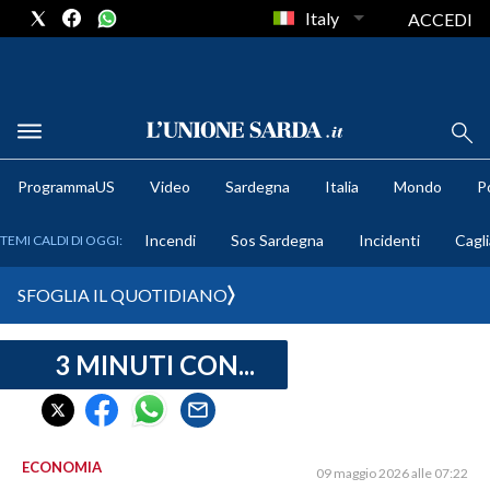
Italy
ACCEDI
METEO
ProgrammaUS
Video
Sardegna
Italia
Mondo
Po
COMUNI AL VOTO
Incendi
Sos Sardegna
Incidenti
Cagli
TEMI CALDI DI OGGI:
VIDEO
SFOGLIA IL QUOTIDIANO
FOTO
3 MINUTI CON...
CRONACA SARDEGNA
CAGLIARI
PROVINCIA DI CAGLIARI
SULCIS IGLESIENTE
ECONOMIA
09 maggio 2026 alle 07:22