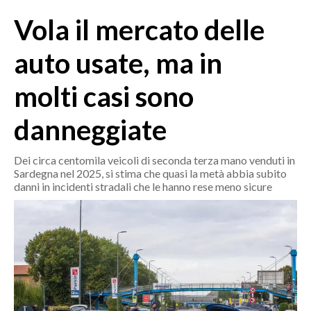
MEDIO CAMPIDANO
Vola il mercato delle
ORISTANO E PROVINCIA
SASSARI E PROVINCIA
auto usate, ma in
GALLURA
molti casi sono
NUORO E PROVINCIA
OGLIASTRA
danneggiate
AGENDA
Dei circa centomila veicoli di seconda terza mano venduti in
CRONACA
Sardegna nel 2025, si stima che quasi la metà abbia subito
danni in incidenti stradali che le hanno rese meno sicure
ITALIA
MONDO
POLITICA
ECONOMIA
SERVIZI ALLE IMPRESE