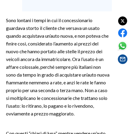
SPETTACOLI
Sono lontani i tempi in cui il concessionario
GOSSIP
guardava storto il cliente che versava un usato
quando acquistava un’auto nuova, e non poteva che
SALUTE
finire così, considerato l’aumento ai prezzi del
nuovo che hanno portato alle stelle il prezzo dei
SARDEGNA TURISMO
veicoli ancora da immatricolare. Ora l’usato è un
affare colossale, perché sempre più italiani non
SARDI NEL MONDO
sono da tempo in grado di acquistare un’auto nuova
NOTIZIE
fiammante nemmeno a rate, e anzi le rate le fanno
EVENTI
proprio per una seconda o terza mano. Non a caso
si moltiplicano le concessionarie che trattano solo
#CARAUNIONE
l’usato: lo ritirano, lo pagano e lo rivendono,
ovviamente a prezzo maggiorato.
3 MINUTI CON
INSULARITÀ
Con questi “chiari di luna”, mentre vendere un’auto