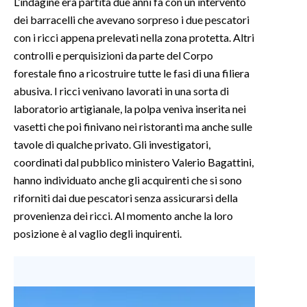
L’indagine era partita due anni fa con un intervento
dei barracelli che avevano sorpreso i due pescatori
INFO AZIENDE
con i ricci appena prelevati nella zona protetta. Altri
ABBONATI
controlli e perquisizioni da parte del Corpo
forestale fino a ricostruire tutte le fasi di una filiera
ANNUNCI
abusiva. I ricci venivano lavorati in una sorta di
NECROLOGI
laboratorio artigianale, la polpa veniva inserita nei
PUBBLICITÀ
vasetti che poi finivano nei ristoranti ma anche sulle
SPIAGGE
tavole di qualche privato. Gli investigatori,
STORE
coordinati dal pubblico ministero Valerio Bagattini,
hanno individuato anche gli acquirenti che si sono
riforniti dai due pescatori senza assicurarsi della
provenienza dei ricci. Al momento anche la loro
posizione è al vaglio degli inquirenti.