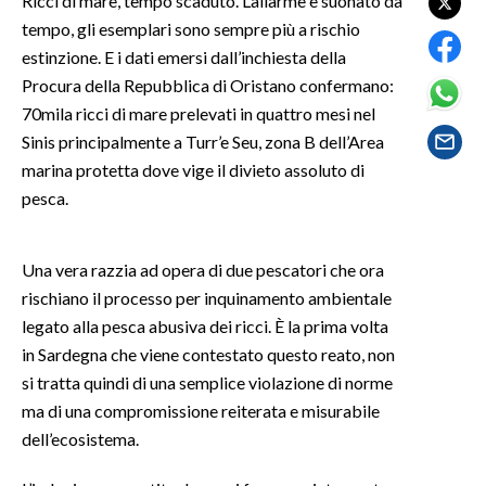
Ricci di mare, tempo scaduto. L’allarme è suonato da
tempo, gli esemplari sono sempre più a rischio
SPETTACOLI
estinzione. E i dati emersi dall’inchiesta della
Procura della Repubblica di Oristano confermano:
GOSSIP
70mila ricci di mare prelevati in quattro mesi nel
Sinis principalmente a Turr’e Seu, zona B dell’Area
SALUTE
marina protetta dove vige il divieto assoluto di
pesca.
SARDEGNA TURISMO
SARDI NEL MONDO
Una vera razzia ad opera di due pescatori che ora
NOTIZIE
rischiano il processo per inquinamento ambientale
EVENTI
legato alla pesca abusiva dei ricci. È la prima volta
in Sardegna che viene contestato questo reato, non
#CARAUNIONE
si tratta quindi di una semplice violazione di norme
ma di una compromissione reiterata e misurabile
3 MINUTI CON
dell’ecosistema.
INSULARITÀ