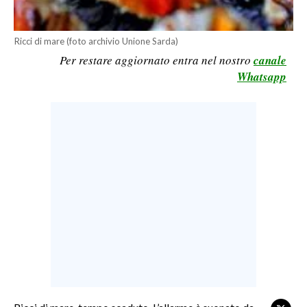
LAVORO
BANDI
Ricci di mare (foto archivio Unione Sarda)
Per restare aggiornato entra nel nostro
canale
SPORT IN SARDEGNA
Whatsapp
SPORT
RISULTATI E CLASSIFICHE
CALCIO
CALCIO REGIONALE
BASKET
VOLLEY
MOTORI
TENNIS
ALTRI SPORT
CULTURA