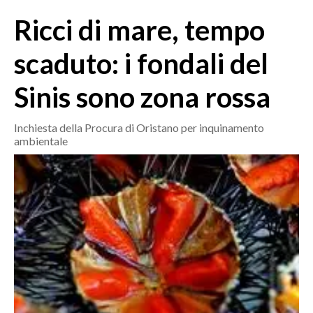
MEDIO CAMPIDANO
Ricci di mare, tempo
ORISTANO E PROVINCIA
SASSARI E PROVINCIA
scaduto: i fondali del
GALLURA
Sinis sono zona rossa
NUORO E PROVINCIA
OGLIASTRA
Inchiesta della Procura di Oristano per inquinamento
AGENDA
ambientale
CRONACA
ITALIA
MONDO
POLITICA
ECONOMIA
SERVIZI ALLE IMPRESE