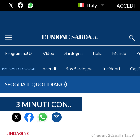
Italy
ACCEDI
METEO
ProgrammaUS
Video
Sardegna
Italia
Mondo
Po
COMUNI AL VOTO
Incendi
Sos Sardegna
Incidenti
Cagli
TEMI CALDI DI OGGI:
VIDEO
SFOGLIA IL QUOTIDIANO
FOTO
3 MINUTI CON...
CRONACA SARDEGNA
CAGLIARI
PROVINCIA DI CAGLIARI
SULCIS IGLESIENTE
L’INDAGINE
04 giugno 2026 alle 15:59