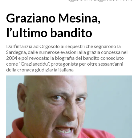
MEDIO CAMPIDANO
ORISTANO E PROVINCIA
Graziano Mesina,
SASSARI E PROVINCIA
l’ultimo bandito
GALLURA
NUORO E PROVINCIA
Dall’infanzia ad Orgosolo ai sequestri che segnarono la
OGLIASTRA
Sardegna, dalle numerose evasioni alla grazia concessa nel
2004 e poi revocata: la biografia del bandito conosciuto
AGENDA
come “Grazianeddu”, protagonista per oltre sessant’anni
della cronaca giudiziaria italiana
CRONACA
ITALIA
MONDO
POLITICA
ECONOMIA
SERVIZI ALLE IMPRESE