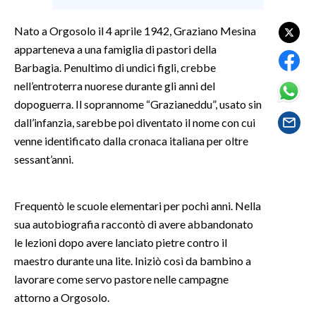
Nato a Orgosolo il 4 aprile 1942, Graziano Mesina
SPETTACOLI
apparteneva a una famiglia di pastori della
GOSSIP
Barbagia. Penultimo di undici figli, crebbe
nell’entroterra nuorese durante gli anni del
SALUTE
dopoguerra. Il soprannome “Grazianeddu”, usato sin
dall’infanzia, sarebbe poi diventato il nome con cui
SARDEGNA TURISMO
venne identificato dalla cronaca italiana per oltre
sessant’anni.
SARDI NEL MONDO
NOTIZIE
Frequentò le scuole elementari per pochi anni. Nella
EVENTI
sua autobiografia raccontò di avere abbandonato
le lezioni dopo avere lanciato pietre contro il
#CARAUNIONE
maestro durante una lite. Iniziò così da bambino a
3 MINUTI CON
lavorare come servo pastore nelle campagne
attorno a Orgosolo.
INSULARITÀ