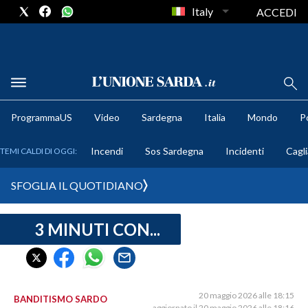
Italy
ACCEDI
METEO
ProgrammaUS
Video
Sardegna
Italia
Mondo
Po
COMUNI AL VOTO
Incendi
Sos Sardegna
Incidenti
Cagli
TEMI CALDI DI OGGI:
VIDEO
SFOGLIA IL QUOTIDIANO
FOTO
3 MINUTI CON...
CRONACA SARDEGNA
CAGLIARI
PROVINCIA DI CAGLIARI
SULCIS IGLESIENTE
20 maggio 2026 alle 18:15
BANDITISMO SARDO
aggiornato il 20 maggio 2026 alle 18:16