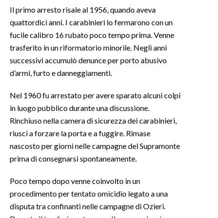
Il primo arresto risale al 1956, quando aveva
INFO AZIENDE
quattordici anni. I carabinieri lo fermarono con un
fucile calibro 16 rubato poco tempo prima. Venne
ABBONATI
trasferito in un riformatorio minorile. Negli anni
ANNUNCI
successivi accumulò denunce per porto abusivo
NECROLOGI
d’armi, furto e danneggiamenti.
PUBBLICITÀ
Nel 1960 fu arrestato per avere sparato alcuni colpi
SPIAGGE
in luogo pubblico durante una discussione.
STORE
Rinchiuso nella camera di sicurezza dei carabinieri,
riuscì a forzare la porta e a fuggire. Rimase
nascosto per giorni nelle campagne del Supramonte
prima di consegnarsi spontaneamente.
Poco tempo dopo venne coinvolto in un
procedimento per tentato omicidio legato a una
disputa tra confinanti nelle campagne di Ozieri.