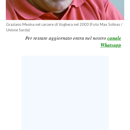
LAVORO
BANDI
Graziano Mesina nel carcere di Voghera nel 2003 (Foto Max Solinas /
Unione Sarda)
SPORT IN SARDEGNA
Per restare aggiornato entra nel nostro
canale
Whatsapp
SPORT
RISULTATI E CLASSIFICHE
CALCIO
CALCIO REGIONALE
BASKET
VOLLEY
MOTORI
TENNIS
ALTRI SPORT
CULTURA