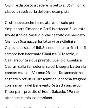
Giulini è disposto a cedere rispetto ai 36 milioni di
INFO AZIENDE
clausola rescissoria del centrocampista.
ABBONATI
Ci si muove anche in entrata, e non solo per
ANNUNCI
rimpiazzare Simeone e Cerri in attacco. Su questo
NECROLOGI
fronte il no del Sassuolo, che ha tolto dal mercato
PUBBLICITÀ
Gianluca Scamacca, ha fatto virare Giulini e
Capozucca su altri lidi. Secondo quanto riferisce il
SPIAGGE
sempre ben informato Gianluca Di Marzio, il
STORE
Cagliari punta a due prestiti. Quello di Gianluca
Caprari dalla Sampdoria, su cui bisogna battere la
concorrenza del Verona: 28 anni, l’attaccante ha
segnato 5 reti in 30 presenze nella scorsa stagione
con la maglia del Benevento. Si tratta anche con
l’Inter per il prestito di Eddie Salcedo, 19enne
attaccante italo-colombiano.