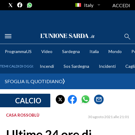
Italy
ACCEDI
METEO
ProgrammaUS
Video
Sardegna
Italia
Mondo
Po
COMUNI AL VOTO
Incendi
Sos Sardegna
Incidenti
Cagli
TEMI CALDI DI OGGI:
VIDEO
SFOGLIA IL QUOTIDIANO
FOTO
CALCIO
CRONACA SARDEGNA
CAGLIARI
CASA ROSSOBLÙ
30 agosto 2021 alle 21:01
PROVINCIA DI CAGLIARI
SULCIS IGLESIENTE
Ultime 24 ore di