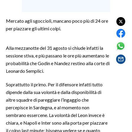
SPETTACOLI
Mercato agli sgoccioli, mancano poco più di 24 ore
GOSSIP
per piazzare gli ultimi colpi.
SALUTE
Alla mezzanotte del 31 agosto si chiude infatti la
sessione stiva, e più passano le ore più aumentano le
SARDEGNA TURISMO
probabilità che Godin e Nandez restino alla corte di
SARDI NEL MONDO
Leonardo Semplici.
NOTIZIE
Soprattutto il primo. Per il difensore infatti tutto
EVENTI
dipende dalla sua volontà e dalla disponibilità di
altre squadre di pareggiare l’ingaggio che
#CARAUNIONE
percepisce in Sardegna, e al momento non
sembrano essercene. La volontà del Leon invece è
3 MINUTI CON
chiara, e Napoli e Inter sono alla porta per piazzare
il colpo last minute: bisogna vedere se e quanto
INSULARITÀ