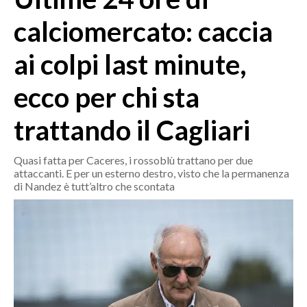
MEDIO CAMPIDANO
calciomercato: caccia
ORISTANO E PROVINCIA
SASSARI E PROVINCIA
ai colpi last minute,
GALLURA
ecco per chi sta
NUORO E PROVINCIA
OGLIASTRA
trattando il Cagliari
AGENDA
Quasi fatta per Caceres, i rossoblù trattano per due
CRONACA
attaccanti. E per un esterno destro, visto che la permanenza
ITALIA
di Nandez è tutt’altro che scontata
MONDO
POLITICA
ECONOMIA
SERVIZI ALLE IMPRESE