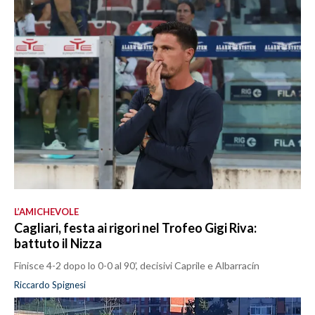
L’AMICHEVOLE
Cagliari, festa ai rigori nel Trofeo Gigi Riva:
battuto il Nizza
Finisce 4-2 dopo lo 0-0 al 90’, decisivi Caprile e Albarracín
Riccardo Spignesi