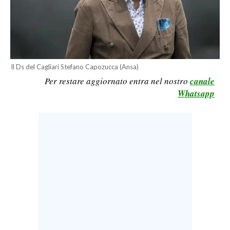
LAVORO
BANDI
SPORT IN SARDEGNA
Il Ds del Cagliari Stefano Capozucca (Ansa)
SPORT
Per restare aggiornato entra nel nostro
canale
Whatsapp
RISULTATI E CLASSIFICHE
CALCIO
CALCIO REGIONALE
BASKET
VOLLEY
MOTORI
TENNIS
ALTRI SPORT
CULTURA