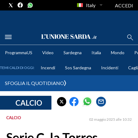
Italy
ACCEDI
METEO
ProgrammaUS
Video
Sardegna
Italia
Mondo
Po
COMUNI AL VOTO
Incendi
Sos Sardegna
Incidenti
Cagli
TEMI CALDI DI OGGI:
VIDEO
SFOGLIA IL QUOTIDIANO
FOTO
CALCIO
CRONACA SARDEGNA
CAGLIARI
CALCIO
02 maggio 2025 alle 10:32
PROVINCIA DI CAGLIARI
SULCIS IGLESIENTE
Serie C, la Torres