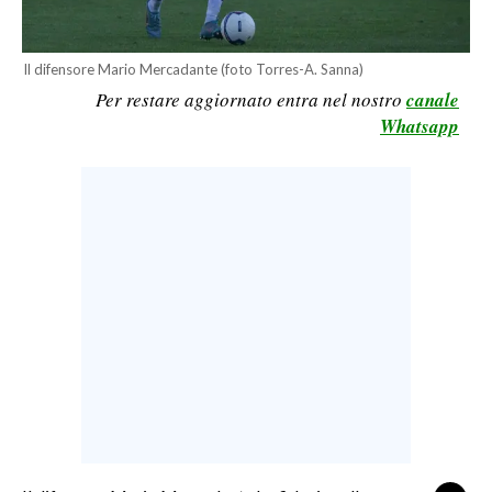
LAVORO
BANDI
Il difensore Mario Mercadante (foto Torres-A. Sanna)
Per restare aggiornato entra nel nostro
canale
SPORT IN SARDEGNA
Whatsapp
SPORT
RISULTATI E CLASSIFICHE
CALCIO
CALCIO REGIONALE
BASKET
VOLLEY
MOTORI
TENNIS
ALTRI SPORT
CULTURA