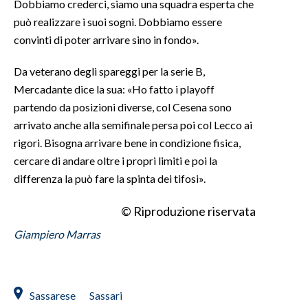
Dobbiamo crederci, siamo una squadra esperta che
può realizzare i suoi sogni. Dobbiamo essere
INFO AZIENDE
convinti di poter arrivare sino in fondo».
ABBONATI
Da veterano degli spareggi per la serie B,
ANNUNCI
Mercadante dice la sua: «Ho fatto i playoff
NECROLOGI
partendo da posizioni diverse, col Cesena sono
PUBBLICITÀ
arrivato anche alla semifinale persa poi col Lecco ai
SPIAGGE
rigori. Bisogna arrivare bene in condizione fisica,
STORE
cercare di andare oltre i propri limiti e poi la
differenza la può fare la spinta dei tifosi».
© Riproduzione riservata
Giampiero Marras
Sassarese
Sassari