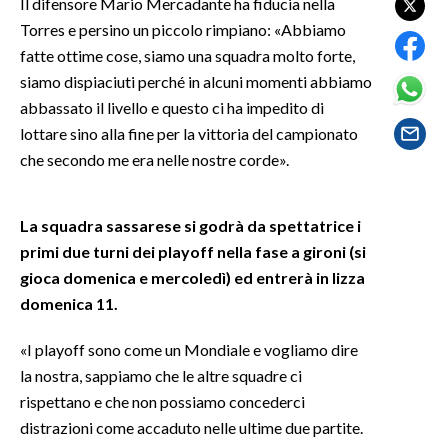
Il difensore Mario Mercadante ha fiducia nella
Torres e persino un piccolo rimpiano: «Abbiamo
SPETTACOLI
fatte ottime cose, siamo una squadra molto forte,
siamo dispiaciuti perché in alcuni momenti abbiamo
GOSSIP
abbassato il livello e questo ci ha impedito di
lottare sino alla fine per la vittoria del campionato
SALUTE
che secondo me era nelle nostre corde».
SARDEGNA TURISMO
La squadra sassarese si godrà da spettatrice i
SARDI NEL MONDO
primi due turni dei playoff nella fase a gironi (si
NOTIZIE
gioca domenica e mercoledì) ed entrerà in lizza
EVENTI
domenica 11.
#CARAUNIONE
«I playoff sono come un Mondiale e vogliamo dire
la nostra, sappiamo che le altre squadre ci
3 MINUTI CON
rispettano e che non possiamo concederci
distrazioni come accaduto nelle ultime due partite.
INSULARITÀ