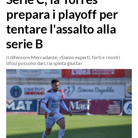
MEDIO CAMPIDANO
prepara i playoff per
ORISTANO E PROVINCIA
SASSARI E PROVINCIA
tentare l'assalto alla
GALLURA
serie B
NUORO E PROVINCIA
OGLIASTRA
Il difensore Mercadante: «Siamo esperti, forti e i nostri
AGENDA
tifosi possono darci la spinta giusta»
CRONACA
ITALIA
MONDO
POLITICA
ECONOMIA
SERVIZI ALLE IMPRESE