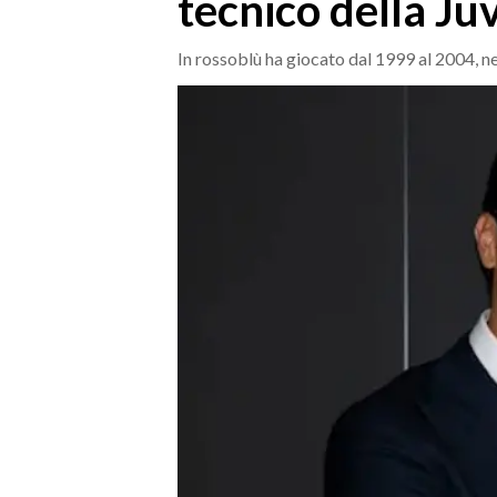
tecnico della Ju
MEDIO CAMPIDANO
ORISTANO E PROVINCIA
In rossoblù ha giocato dal 1999 al 2004, ne
SASSARI E PROVINCIA
GALLURA
NUORO E PROVINCIA
OGLIASTRA
AGENDA
CRONACA
ITALIA
MONDO
POLITICA
ECONOMIA
SERVIZI ALLE IMPRESE