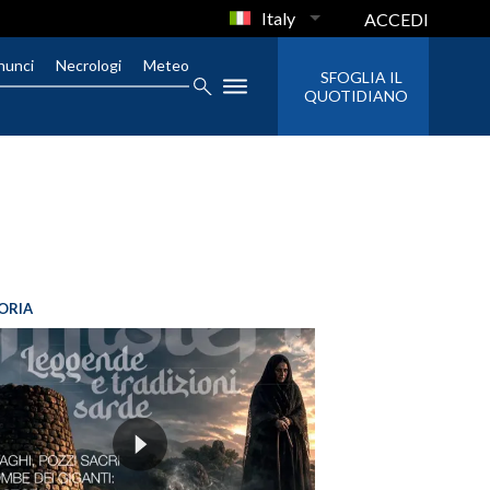
Italy
ACCEDI
nunci
Necrologi
Meteo
SFOGLIA IL
QUOTIDIANO
ORIA