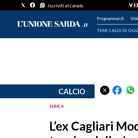
Iscriviti al canale
ProgrammaUS
Vid
TEMI CALDI DI OGG
METEO
COMUNI AL VOTO
VIDEO
FOTO
CALCIO
CRONACA SARDEGNA
SERIE A
CAGLIARI
L’ex Cagliari Mo
PROVINCIA DI CAGLIARI
SULCIS IGLESIENTE