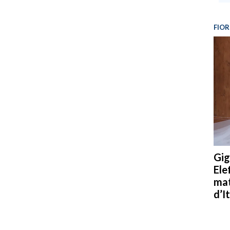
FIOR
Gig
Ele
mat
d’It