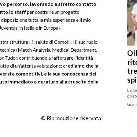
ovo percorso, lavorando a stretto contatto
tto lo staff
per costruire un progetto
isposizione tutta la mia esperienza e il mio
ventus, in Italia e in Europa».
tra struttura», il saluto di Comolli. «Il suo ruolo
a tecnica (Match Analysis, Medical Department,
Olb
or Tudor, contribuendo a rafforzare l'identità
ri
rutto di un'attenta valutazione:
crediamo che la
tr
versi e competitivi, e la sua conoscenza del
sp
uto immediato e duraturo alla crescita della
Le Gu
posto
Giam
© Riproduzione riservata