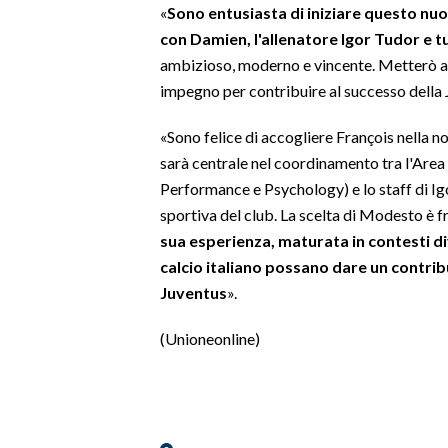
«
Sono entusiasta di iniziare questo nu
con Damien, l'allenatore Igor Tudor e tu
SPETTACOLI
ambizioso, moderno e vincente. Metterò a d
impegno per contribuire al successo della Ju
GOSSIP
«Sono felice di accogliere François nella nos
SALUTE
sarà centrale nel coordinamento tra l'Are
Performance e Psychology) e lo staff di Ig
SARDEGNA TURISMO
sportiva del club. La scelta di Modesto è f
SARDI NEL MONDO
sua esperienza, maturata in contesti di
calcio italiano possano dare un contrib
NOTIZIE
Juventus
».
EVENTI
(Unioneonline)
#CARAUNIONE
3 MINUTI CON
INSULARITÀ