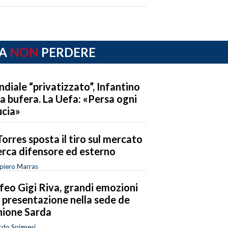
A
NON
PERDERE
diale “privatizzato”, Infantino
la bufera. La Uefa: «Persa ogni
ucia»
Torres sposta il tiro sul mercato
erca difensore ed esterno
piero Marras
feo Gigi Riva, grandi emozioni
a presentazione nella sede de
nione Sarda
rdo Spignesi