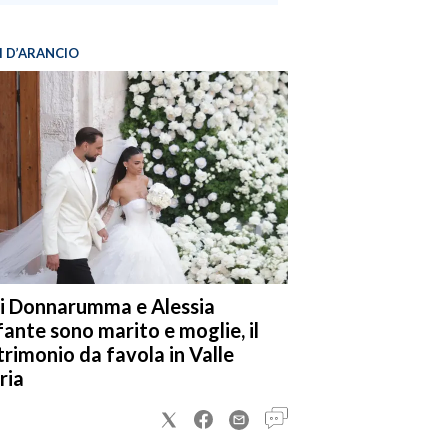
I D’ARANCIO
i Donnarumma e Alessia
fante sono marito e moglie, il
rimonio da favola in Valle
ria