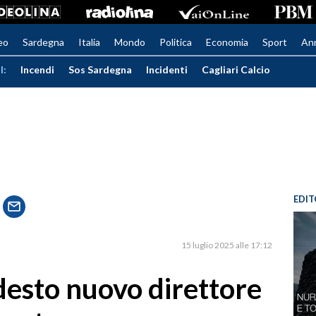
eo
Sardegna
Italia
Mondo
Politica
Economia
Sport
An
I:
Incendi
Sos Sardegna
Incidenti
Cagliari Calcio
EDIT
15 luglio 2025 alle 17:12
desto nuovo direttore