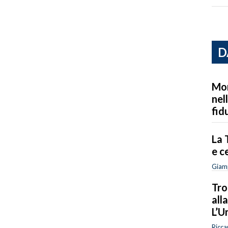
D
Mon
nel
fid
La 
e c
Giam
Tro
all
L’U
Ricca