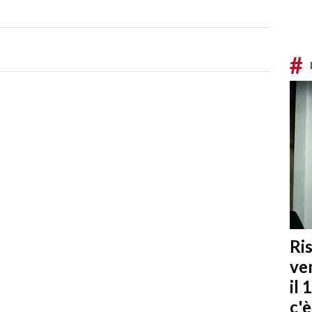
#
Ris
ven
il 
c'