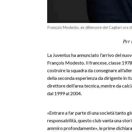
LAVORO
BANDI
François Modesto, ex difensore del Cagliari ora d
SPORT IN SARDEGNA
Per 
SPORT
La Juventus ha annunciato l'arrivo del nuov
RISULTATI E CLASSIFICHE
François Modesto. Il francese, classe 1978
CALCIO
costruire la squadra da consegnare all'alle
CALCIO REGIONALE
della seconda esperienza da dirigente in Ita
BASKET
direttore dell'area tecnica, mentre da calc
VOLLEY
dal 1999 al 2004.
MOTORI
TENNIS
«Entrare a far parte di una società tanto 
ALTRI SPORT
responsabilità, questo club vanta una storia
ammiro profondamente», le prime dichiarazi
CULTURA