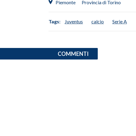
Piemonte
Provincia di Torino
INFO AZIENDE
Tags:
Juventus
calcio
Serie A
ABBONATI
ANNUNCI
NECROLOGI
PUBBLICITÀ
COMMENTI
SPIAGGE
STORE