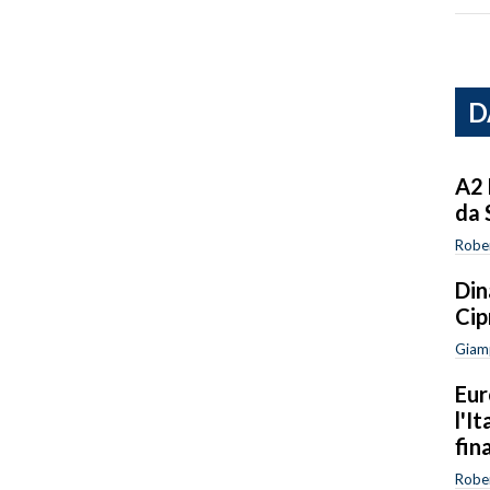
D
A2 
da 
Robe
Din
Cip
Giam
Eur
l'I
fin
Robe