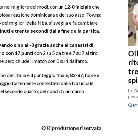
ata nel migliore dei modi, con un
12-0 iniziale
che
bbiosa reazione dominicana e del suo asso, Towns:
dei migliori della Nba, si sveglia e fa cambiare
nuti e trenta secondi dalla fine della partita
.
vando sino al -3 grazie anche ai canestri di
Olb
ro con 17 punti
con 2 su 5 da tre e 7 su 7 al tiro
ri
che però chiude il match con 0 su 4 dall’arco.
tr
 dell’Italia e il punteggio finale,
82-87
, forse è
sp
traggio fortemente contestato dalla Nazionale,
Le Gu
e del secondo quarto, del coach Gianmarco
posto
Giam
© Riproduzione riservata