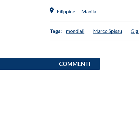
Filippine
Manila
INFO AZIENDE
ABBONATI
Tags:
mondiali
Marco Spissu
Gig
ANNUNCI
NECROLOGI
PUBBLICITÀ
SPIAGGE
COMMENTI
STORE