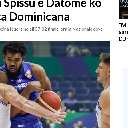
 di Spissu e Datome ko
ca Dominicana
“Mi
na i suoi sino all’87-82 finale: ora la Nazionale deve
sar
L'U