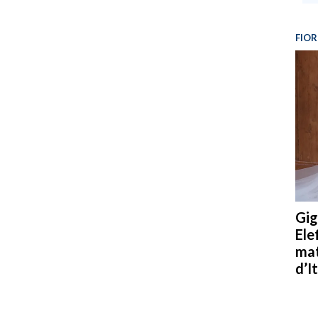
FIOR
Gig
Ele
mat
d’It