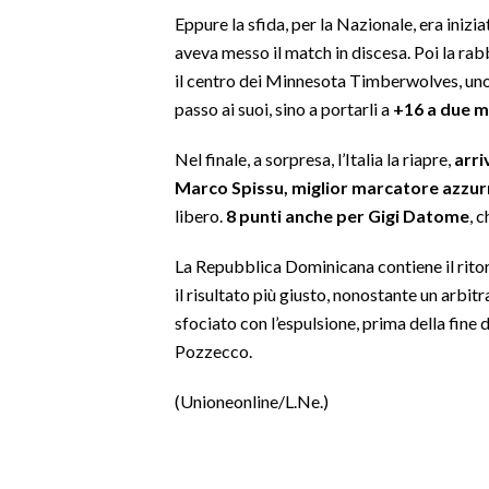
Eppure la sfida, per la Nazionale, era inizi
SPETTACOLI
aveva messo il match in discesa. Poi la ra
il centro dei Minnesota Timberwolves, uno 
GOSSIP
passo ai suoi, sino a portarli a
+16 a due mi
SALUTE
Nel finale, a sorpresa, l’Italia la riapre,
arri
Marco Spissu, miglior marcatore azzur
SARDEGNA TURISMO
libero.
8 punti anche per Gigi Datome
, 
SARDI NEL MONDO
La Repubblica Dominicana contiene il ritorno
NOTIZIE
il risultato più giusto, nonostante un arbi
sfociato con l’espulsione, prima della fin
EVENTI
Pozzecco.
#CARAUNIONE
(Unioneonline/L.Ne.)
3 MINUTI CON
INSULARITÀ