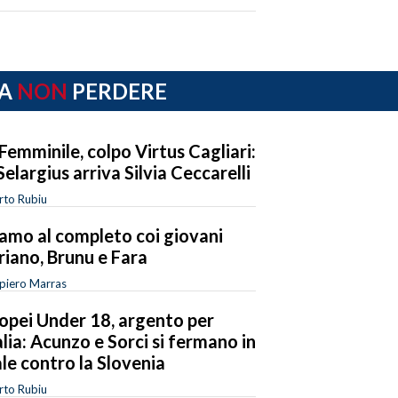
A
NON
PERDERE
Femminile, colpo Virtus Cagliari:
Selargius arriva Silvia Ceccarelli
rto Rubiu
amo al completo coi giovani
riano, Brunu e Fara
piero Marras
opei Under 18, argento per
talia: Acunzo e Sorci si fermano in
ale contro la Slovenia
rto Rubiu