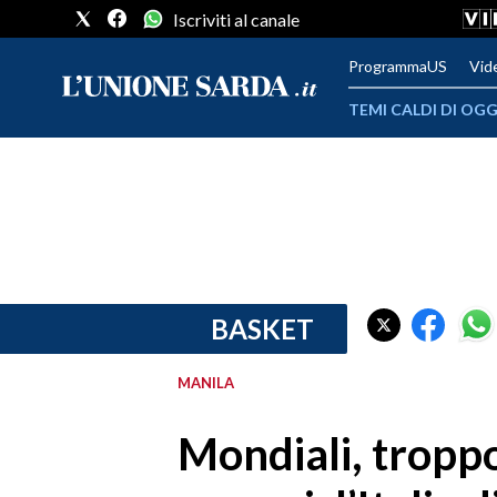
Iscriviti al canale
ProgrammaUS
Vid
TEMI CALDI DI OGG
METEO
COMUNI AL VOTO
VIDEO
FOTO
BASKET
CRONACA SARDEGNA
MANILA
CAGLIARI
Mondiali, troppo
PROVINCIA DI CAGLIARI
SULCIS IGLESIENTE