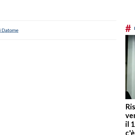
#
i Datome
Ris
ven
il 
c'