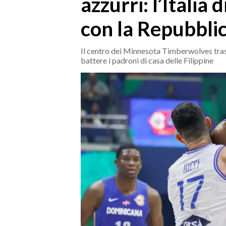
azzurri: l’Italia
MEDIO CAMPIDANO
ORISTANO E PROVINCIA
con la Repubbli
SASSARI E PROVINCIA
GALLURA
Il centro dei Minnesota Timberwolves trasci
battere i padroni di casa delle Filippine
NUORO E PROVINCIA
OGLIASTRA
AGENDA
CRONACA
ITALIA
MONDO
POLITICA
ECONOMIA
SERVIZI ALLE IMPRESE