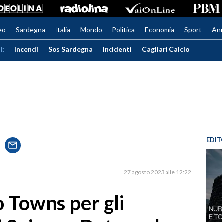
eo
Sardegna
Italia
Mondo
Politica
Economia
Sport
An
I:
Incendi
Sos Sardegna
Incidenti
Cagliari Calcio
EDIT
27 agosto 2023 alle 12:22
 Towns per gli