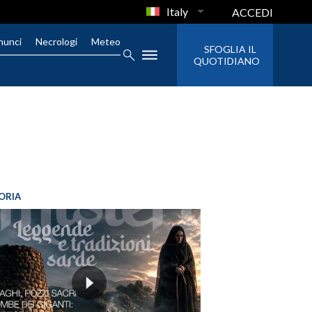
Italy
ACCEDI
nunci
Necrologi
Meteo
SFOGLIA IL
QUOTIDIANO
ORIA