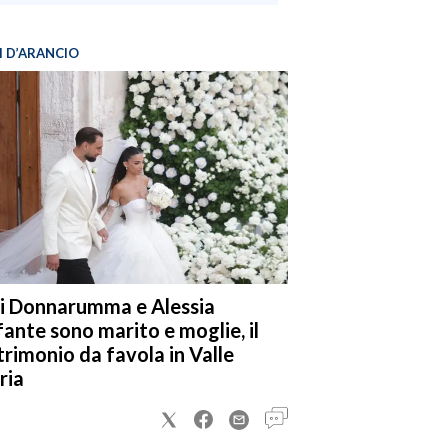
I D’ARANCIO
i Donnarumma e Alessia
fante sono marito e moglie, il
rimonio da favola in Valle
ria