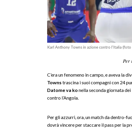
LAVORO
BANDI
SPORT IN SARDEGNA
SPORT
Karl Anthony Towns in azione contro l'Italia (foto
RISULTATI E CLASSIFICHE
Per 
CALCIO
CALCIO REGIONALE
C’era un fenomeno in campo, e aveva la di
BASKET
Towns
trascina i suoi compagni con 24 pun
Datome va ko
nella seconda giornata dei 
VOLLEY
contro l’Angola.
MOTORI
TENNIS
ALTRI SPORT
Per gli azzurri, ora, un match da dentro-fuo
dovrà vincere per staccare il pass per la p
CULTURA