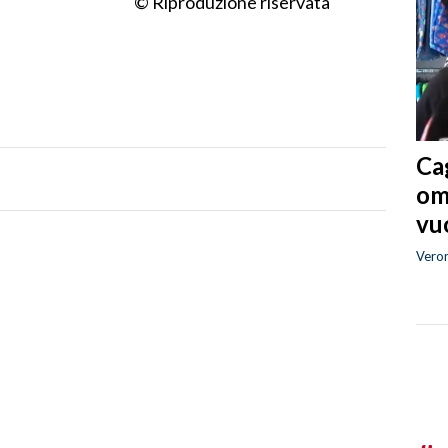
© Riproduzione riservata
Cag
om
vuo
Vero