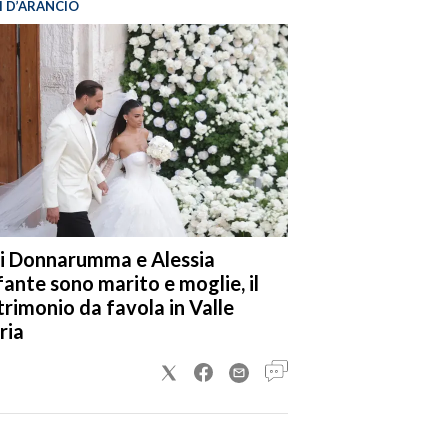
I D’ARANCIO
i Donnarumma e Alessia
fante sono marito e moglie, il
rimonio da favola in Valle
ria