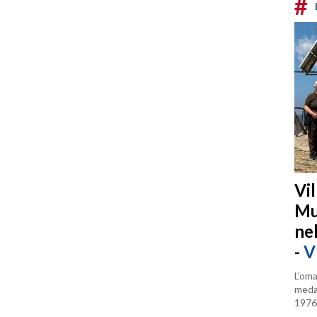
#
Vi
Mu
ne
-
V
L’oma
medag
1976