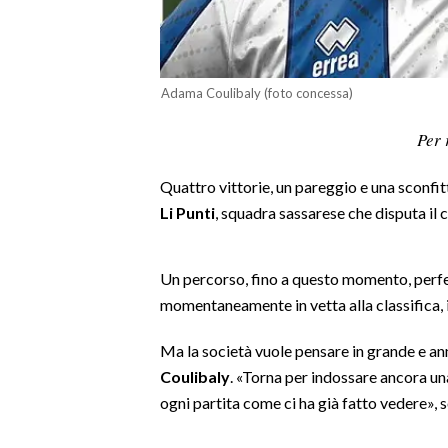
LAVORO
BANDI
Adama Coulibaly (foto concessa)
SPORT IN SARDEGNA
Per 
SPORT
Quattro vittorie, un pareggio e una sconfit
RISULTATI E CLASSIFICHE
Li Punti
, squadra sassarese che disputa il
CALCIO
CALCIO REGIONALE
BASKET
Un percorso, fino a questo momento, perfet
momentaneamente in vetta alla classifica, 
VOLLEY
MOTORI
Ma la società vuole pensare in grande e ann
TENNIS
Coulibaly
. «Torna per indossare ancora una
ALTRI SPORT
ogni partita come ci ha già fatto vedere», s
CULTURA