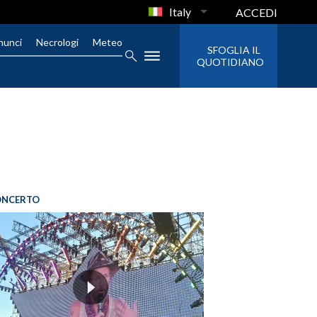
Italy
ACCEDI
nunci
Necrologi
Meteo
SFOGLIA IL
QUOTIDIANO
ONCERTO