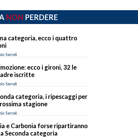
A
NON
PERDERE
ma categoria, ecco i quattro
oni
io Serreli
mozione: ecco i gironi, 32 le
adre iscritte
io Serreli
onda categoria, i ripescaggi per
prossima stagione
io Serreli
ia e Carbonia forse ripartiranno
la Seconda categoria