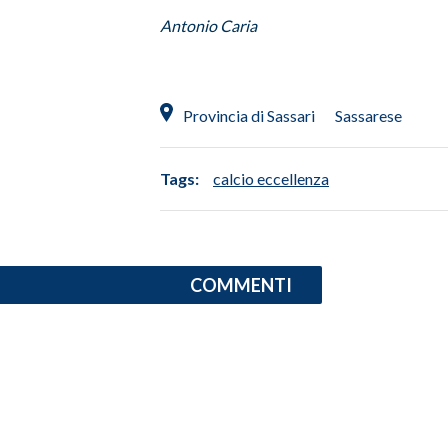
Antonio Caria
SPETTACOLI
GOSSIP
Provincia di Sassari
Sassarese
SALUTE
Tags:
calcio eccellenza
SARDEGNA TURISMO
SARDI NEL MONDO
NOTIZIE
COMMENTI
EVENTI
#CARAUNIONE
3 MINUTI CON
INSULARITÀ