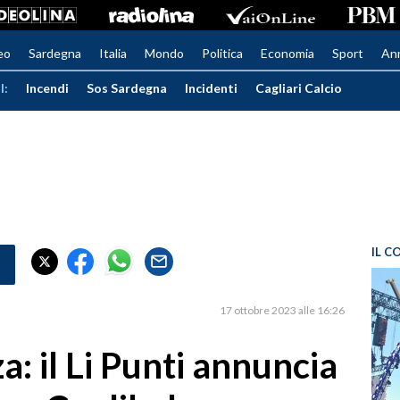
eo
Sardegna
Italia
Mondo
Politica
Economia
Sport
An
I:
Incendi
Sos Sardegna
Incidenti
Cagliari Calcio
IL C
17 ottobre 2023 alle 16:26
a: il Li Punti annuncia