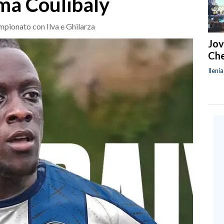
ama Coulibaly
ampionato con Ilva e Ghilarza
Jov
Che
Ileni