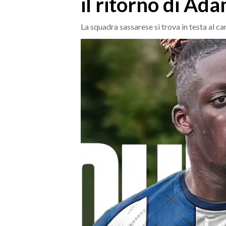
il ritorno di Ad
MEDIO CAMPIDANO
ORISTANO E PROVINCIA
La squadra sassarese si trova in testa al c
SASSARI E PROVINCIA
GALLURA
NUORO E PROVINCIA
OGLIASTRA
AGENDA
CRONACA
ITALIA
MONDO
POLITICA
ECONOMIA
SERVIZI ALLE IMPRESE