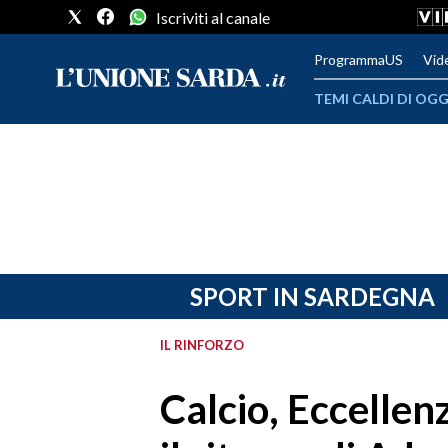
Iscriviti al canale
ProgrammaUS
Vid
TEMI CALDI DI OGG
METEO
COMUNI AL VOTO
VIDEO
FOTO
SPORT IN SARDEGNA
CRONACA SARDEGNA
IL RINFORZO
CAGLIARI
Calcio, Eccellenz
PROVINCIA DI CAGLIARI
SULCIS IGLESIENTE