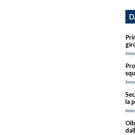
D
Pri
gir
Anton
Pro
squ
Anton
Sec
la 
Anton
Olb
dal