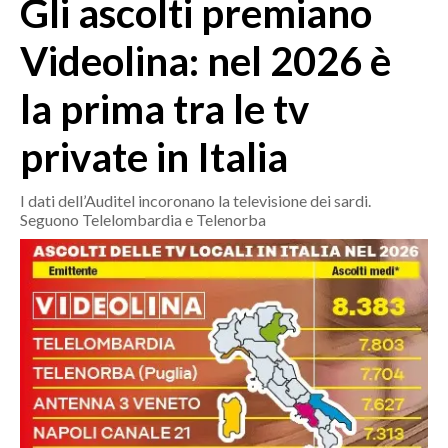
Gli ascolti premiano
MEDIO CAMPIDANO
ORISTANO E PROVINCIA
Videolina: nel 2026 è
SASSARI E PROVINCIA
la prima tra le tv
GALLURA
NUORO E PROVINCIA
private in Italia
OGLIASTRA
AGENDA
I dati dell’Auditel incoronano la televisione dei sardi.
Seguono Telelombardia e Telenorba
CRONACA
ITALIA
MONDO
POLITICA
ECONOMIA
SERVIZI ALLE IMPRESE