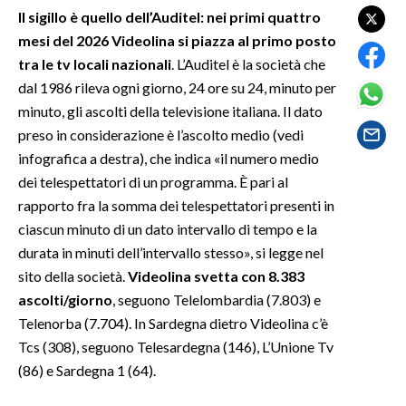
Il sigillo è quello dell’Auditel: nei primi quattro
mesi del 2026 Videolina si piazza al primo posto
SPETTACOLI
tra le tv locali nazionali
. L’Auditel è la società che
GOSSIP
dal 1986 rileva ogni giorno, 24 ore su 24, minuto per
minuto, gli ascolti della televisione italiana. Il dato
SALUTE
preso in considerazione è l’ascolto medio (vedi
infografica a destra), che indica «il numero medio
SARDEGNA TURISMO
dei telespettatori di un programma. È pari al
rapporto fra la somma dei telespettatori presenti in
SARDI NEL MONDO
ciascun minuto di un dato intervallo di tempo e la
NOTIZIE
durata in minuti dell’intervallo stesso», si legge nel
EVENTI
sito della società.
Videolina svetta con 8.383
ascolti/giorno
, seguono Telelombardia (7.803) e
#CARAUNIONE
Telenorba (7.704). In Sardegna dietro Videolina c’è
Tcs (308), seguono Telesardegna (146), L’Unione Tv
3 MINUTI CON
(86) e Sardegna 1 (64).
INSULARITÀ