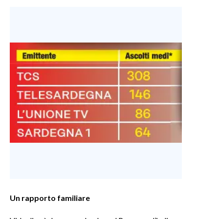
INFO AZIENDE
ABBONATI
ANNUNCI
NECROLOGI
PUBBLICITÀ
SPIAGGE
STORE
Un rapporto familiare