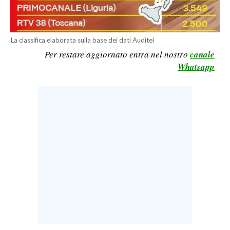
LAVORO
BANDI
La classifica elaborata sulla base dei dati Auditel
Per restare aggiornato entra nel nostro
canale
SPORT IN SARDEGNA
Whatsapp
SPORT
RISULTATI E CLASSIFICHE
CALCIO
CALCIO REGIONALE
BASKET
VOLLEY
MOTORI
TENNIS
ALTRI SPORT
CULTURA