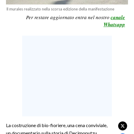
LAVORO
Il murales realizzato nella scorsa edizione della manifestazione
Per restare aggiornato entra nel nostro
canale
BANDI
Whatsapp
SPORT IN SARDEGNA
SPORT
RISULTATI E CLASSIFICHE
CALCIO
CALCIO REGIONALE
BASKET
VOLLEY
MOTORI
TENNIS
ALTRI SPORT
La costruzione di bio-fioriere, una cena conviviale,
un documentario sulla storia di Decimoputzu,
CULTURA