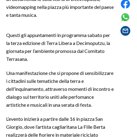
videomapping nella piazza più importante del paese
SPETTACOLI
e tanta musica.
GOSSIP
Questi gli appuntamenti in programma sabato per
la terza edizione di Terra Libera a Decimoputzu, la
SALUTE
giornata per l’ambiente promossa dal Comitato
SARDEGNA TURISMO
Terrasana.
SARDI NEL MONDO
Una manifestazione che si propone di sensibilizzare
i cittadini sulle tematiche della terra e
NOTIZIE
dell'inquinamento, attraverso momenti di incontro e
EVENTI
dialogo sul territorio uniti alle perfomance
artistiche e musicali in una serata di festa.
#CARAUNIONE
L’evento inizierà a partire dalle 16 in piazza San
3 MINUTI CON
Giorgio, dove l’artista cagliaritana La Fille Berta
realizzerà delle fioriere in materiale riciclato
INSULARITÀ