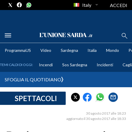
Italy
ACCEDI
METEO
ProgrammaUS
Video
Sardegna
Italia
Mondo
Po
COMUNI AL VOTO
Incendi
Sos Sardegna
Incidenti
Cagli
TEMI CALDI DI OGGI:
VIDEO
SFOGLIA IL QUOTIDIANO
FOTO
SPETTACOLI
CRONACA SARDEGNA
CAGLIARI
30 agosto 2017 alle 18:23
PROVINCIA DI CAGLIARI
aggiornato il 30 agosto 2017 alle 18:33
SULCIS IGLESIENTE