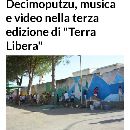
Decimoputzu, musica
MEDIO CAMPIDANO
ORISTANO E PROVINCIA
e video nella terza
SASSARI E PROVINCIA
edizione di "Terra
GALLURA
NUORO E PROVINCIA
Libera"
OGLIASTRA
AGENDA
CRONACA
ITALIA
MONDO
POLITICA
ECONOMIA
SERVIZI ALLE IMPRESE