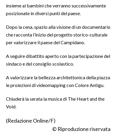
insieme ai bambini che verranno successivamente
INFO AZIENDE
posizionate in diversi punti del paese.
ABBONATI
Dopo la cena, spazio alla visione di un documentario
ANNUNCI
che racconta l’inizio del progetto storico-culturale
NECROLOGI
per valorizzare il paese del Campidano.
PUBBLICITÀ
A seguire dibattito aperto con la partecipazione del
SPIAGGE
sindaco e del consiglio scolastico.
STORE
A valorizzare la bellezza architettonica della piazza
le proiezioni di videomapping con Colore Antigu.
Chiuderà la serata la musica di The Heart and the
Void.
(Redazione Online/F)
© Riproduzione riservata