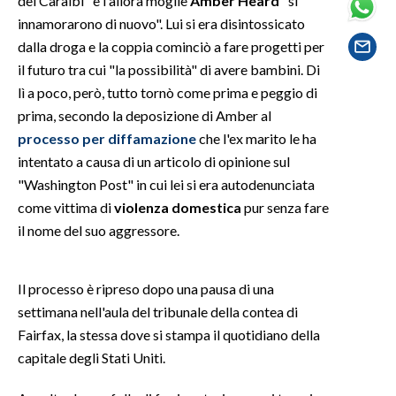
dei Caraibi" e l'allora moglie
Amber Heard
"si
innamorarono di nuovo". Lui si era disintossicato
SPETTACOLI
dalla droga e la coppia cominciò a fare progetti per
il futuro tra cui "la possibilità" di avere bambini. Di
GOSSIP
lì a poco, però, tutto tornò come prima e peggio di
prima, secondo la deposizione di Amber al
SALUTE
processo per diffamazione
che l'ex marito le ha
intentato a causa di un articolo di opinione sul
SARDEGNA TURISMO
"Washington Post" in cui lei si era autodenunciata
come vittima di
violenza domestica
pur senza fare
SARDI NEL MONDO
il nome del suo aggressore.
NOTIZIE
EVENTI
Il processo è ripreso dopo una pausa di una
#CARAUNIONE
settimana nell'aula del tribunale della contea di
Fairfax, la stessa dove si stampa il quotidiano della
3 MINUTI CON
capitale degli Stati Uniti.
INSULARITÀ