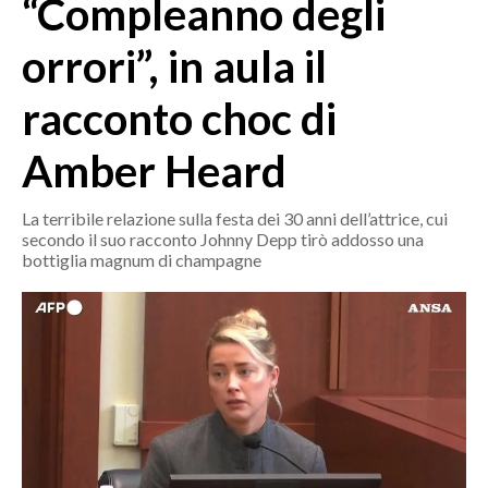
“Compleanno degli
MEDIO CAMPIDANO
ORISTANO E PROVINCIA
orrori”, in aula il
SASSARI E PROVINCIA
racconto choc di
GALLURA
NUORO E PROVINCIA
Amber Heard
OGLIASTRA
AGENDA
La terribile relazione sulla festa dei 30 anni dell’attrice, cui
secondo il suo racconto Johnny Depp tirò addosso una
CRONACA
bottiglia magnum di champagne
ITALIA
MONDO
POLITICA
ECONOMIA
SERVIZI ALLE IMPRESE