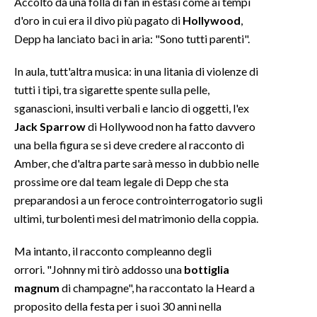
Accolto da una folla di fan in estasi come ai tempi
d'oro in cui era il divo più pagato di
Hollywood
,
INFO AZIENDE
Depp ha lanciato baci in aria: "Sono tutti parenti".
ABBONATI
In aula, tutt'altra musica: in una litania di violenze di
ANNUNCI
tutti i tipi, tra sigarette spente sulla pelle,
NECROLOGI
sganascioni, insulti verbali e lancio di oggetti, l'ex
PUBBLICITÀ
Jack Sparrow
di Hollywood non ha fatto davvero
SPIAGGE
una bella figura se si deve credere al racconto di
STORE
Amber, che d'altra parte sarà messo in dubbio nelle
prossime ore dal team legale di Depp che sta
preparandosi a un feroce controinterrogatorio sugli
ultimi, turbolenti mesi del matrimonio della coppia.
Ma intanto, il racconto compleanno degli
orrori. "Johnny mi tirò addosso una
bottiglia
magnum
di champagne", ha raccontato la Heard a
proposito della festa per i suoi 30 anni nella