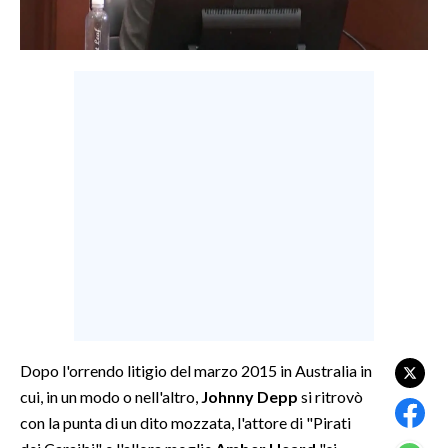
LAVORO
BANDI
SPORT IN SARDEGNA
SPORT
RISULTATI E CLASSIFICHE
CALCIO
CALCIO REGIONALE
BASKET
VOLLEY
MOTORI
TENNIS
Dopo l'orrendo litigio del marzo 2015 in Australia in
cui, in un modo o nell'altro,
Johnny Depp
si ritrovò
ALTRI SPORT
con la punta di un dito mozzata, l'attore di "Pirati
CULTURA