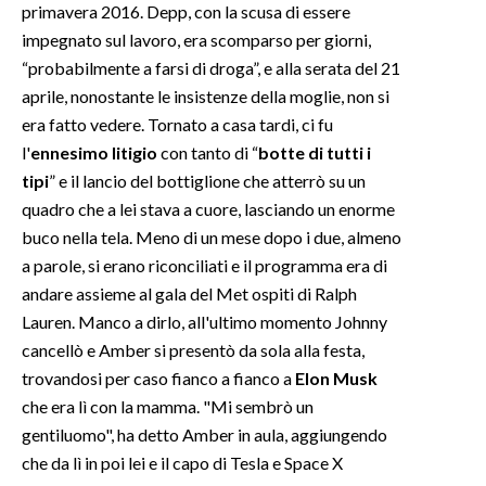
primavera 2016. Depp, con la scusa di essere
impegnato sul lavoro, era scomparso per giorni,
“probabilmente a farsi di droga”, e alla serata del 21
aprile, nonostante le insistenze della moglie, non si
era fatto vedere. Tornato a casa tardi, ci fu
l'
ennesimo litigio
con tanto di “
botte di tutti i
tipi
” e il lancio del bottiglione che atterrò su un
quadro che a lei stava a cuore, lasciando un enorme
buco nella tela. Meno di un mese dopo i due, almeno
a parole, si erano riconciliati e il programma era di
andare assieme al gala del Met ospiti di Ralph
Lauren. Manco a dirlo, all'ultimo momento Johnny
cancellò e Amber si presentò da sola alla festa,
trovandosi per caso fianco a fianco a
Elon Musk
che era lì con la mamma. "Mi sembrò un
gentiluomo", ha detto Amber in aula, aggiungendo
che da lì in poi lei e il capo di Tesla e Space X