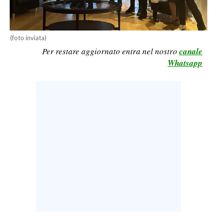
LAVORO
BANDI
(foto inviata)
Per restare aggiornato entra nel nostro
canale
SPORT IN SARDEGNA
Whatsapp
SPORT
RISULTATI E CLASSIFICHE
CALCIO
CALCIO REGIONALE
BASKET
VOLLEY
MOTORI
TENNIS
ALTRI SPORT
CULTURA