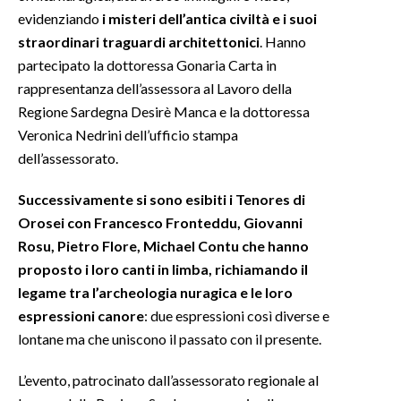
evidenziando
i misteri dell’antica civiltà e i suoi
INFO AZIENDE
straordinari traguardi architettonici
. Hanno
partecipato la dottoressa Gonaria Carta in
ABBONATI
rappresentanza dell’assessora al Lavoro della
ANNUNCI
Regione Sardegna Desirè Manca e la dottoressa
NECROLOGI
Veronica Nedrini dell’ufficio stampa
PUBBLICITÀ
dell’assessorato.
SPIAGGE
Successivamente si sono esibiti i Tenores di
STORE
Orosei con Francesco Fronteddu, Giovanni
Rosu, Pietro Flore, Michael Contu che hanno
proposto i loro canti in limba, richiamando il
legame tra l’archeologia nuragica e le loro
espressioni canore
: due espressioni così diverse e
lontane ma che uniscono il passato con il presente.
L’evento, patrocinato dall’assessorato regionale al