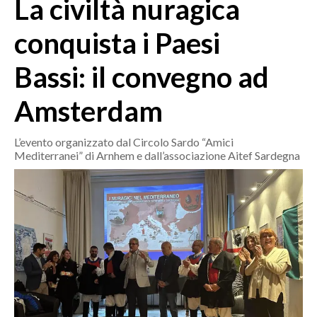
La civiltà nuragica
MEDIO CAMPIDANO
ORISTANO E PROVINCIA
conquista i Paesi
SASSARI E PROVINCIA
Bassi: il convegno ad
GALLURA
NUORO E PROVINCIA
Amsterdam
OGLIASTRA
AGENDA
L’evento organizzato dal Circolo Sardo “Amici
Mediterranei” di Arnhem e dall’associazione Aitef Sardegna
CRONACA
ITALIA
MONDO
POLITICA
ECONOMIA
SERVIZI ALLE IMPRESE