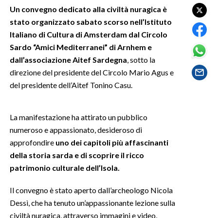
Un convegno dedicato alla civiltà nuragica è
stato organizzato sabato scorso nell’Istituto
SPETTACOLI
Italiano di Cultura di Amsterdam
dal Circolo
GOSSIP
Sardo “Amici Mediterranei” di Arnhem e
dall’associazione Aitef Sardegna
, sotto la
SALUTE
direzione del presidente del Circolo Mario Agus e
del presidente dell’Aitef Tonino Casu.
SARDEGNA TURISMO
SARDI NEL MONDO
La manifestazione ha attirato un pubblico
numeroso e appassionato, desideroso di
NOTIZIE
approfondire
uno dei capitoli più affascinanti
EVENTI
della storia sarda e di scoprire il ricco
patrimonio culturale dell’Isola.
#CARAUNIONE
Il convegno è stato aperto dall’archeologo Nicola
3 MINUTI CON
Dessì, che ha tenuto un’appassionante lezione sulla
civiltà nuragica, attraverso immagini e video,
INSULARITÀ