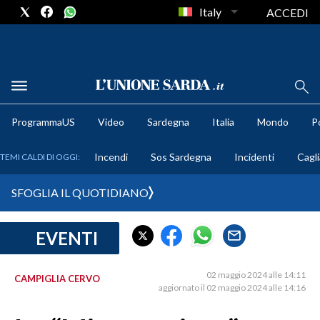
Italy
ACCEDI
METEO
ProgrammaUS
Video
Sardegna
Italia
Mondo
Po
COMUNI AL VOTO
Incendi
Sos Sardegna
Incidenti
Cagli
TEMI CALDI DI OGGI:
VIDEO
SFOGLIA IL QUOTIDIANO
FOTO
EVENTI
CRONACA SARDEGNA
CAGLIARI
02 maggio 2024 alle 14:11
CAMPIGLIA CERVO
PROVINCIA DI CAGLIARI
aggiornato il 02 maggio 2024 alle 14:16
SULCIS IGLESIENTE