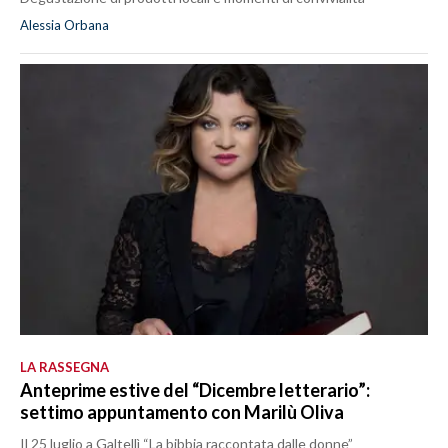
Alessia Orbana
LA RASSEGNA
Anteprime estive del “Dicembre letterario”:
settimo appuntamento con Marilù Oliva
Il 25 luglio a Galtellì “La bibbia raccontata dalle donne”