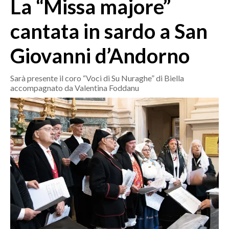
La “Missa majore”
MEDIO CAMPIDANO
ORISTANO E PROVINCIA
cantata in sardo a San
SASSARI E PROVINCIA
Giovanni d’Andorno
GALLURA
NUORO E PROVINCIA
Sarà presente il coro “Voci di Su Nuraghe” di Biella
OGLIASTRA
accompagnato da Valentina Foddanu
AGENDA
CRONACA
ITALIA
MONDO
POLITICA
ECONOMIA
SERVIZI ALLE IMPRESE