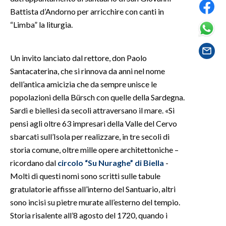
Battista d’Andorno per arricchire con canti in
SPETTACOLI
“Limba” la liturgia.
GOSSIP
Un invito lanciato dal rettore, don Paolo
Santacaterina, che si rinnova da anni nel nome
SALUTE
dell’antica amicizia che da sempre unisce le
SARDEGNA TURISMO
popolazioni della Bürsch con quelle della Sardegna.
Sardi e biellesi da secoli attraversano il mare. «Si
SARDI NEL MONDO
pensi agli oltre 63 impresari della Valle del Cervo
NOTIZIE
sbarcati sull’Isola per realizzare, in tre secoli di
storia comune, oltre mille opere architettoniche –
EVENTI
ricordano dal
circolo “Su Nuraghe” di Biella
-
#CARAUNIONE
Molti di questi nomi sono scritti sulle tabule
gratulatorie affisse all’interno del Santuario, altri
3 MINUTI CON
sono incisi su pietre murate all’esterno del tempio.
Storia risalente all’8 agosto del 1720, quando i
INSULARITÀ