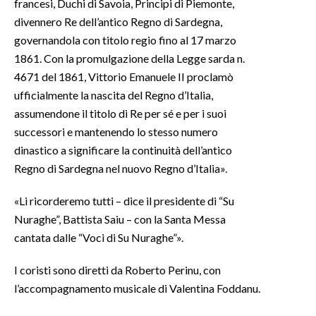
francesi, Duchi di Savoia, Principi di Piemonte,
divennero Re dell’antico Regno di Sardegna,
INFO AZIENDE
governandola con titolo regio fino al 17 marzo
ABBONATI
1861. Con la promulgazione della Legge sarda n.
ANNUNCI
4671 del 1861, Vittorio Emanuele II proclamò
ufficialmente la nascita del Regno d’Italia,
NECROLOGI
assumendone il titolo di Re per sé e per i suoi
PUBBLICITÀ
successori e mantenendo lo stesso numero
SPIAGGE
dinastico a significare la continuità dell’antico
STORE
Regno di Sardegna nel nuovo Regno d’Italia».
«Li ricorderemo tutti – dice il presidente di “Su
Nuraghe”, Battista Saiu – con la Santa Messa
cantata dalle “Voci di Su Nuraghe”».
I coristi sono diretti da Roberto Perinu, con
l’accompagnamento musicale di Valentina Foddanu.