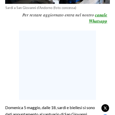
LAVORO
Sardi a San Giovanni d’Andorno (foto concessa)
Per restare aggiornato entra nel nostro
canale
BANDI
Whatsapp
SPORT IN SARDEGNA
SPORT
RISULTATI E CLASSIFICHE
CALCIO
CALCIO REGIONALE
BASKET
VOLLEY
MOTORI
TENNIS
ALTRI SPORT
Domenica 5 maggio, dalle 18, sardi e biellesi si sono
dati appuntamento al santuario di San Giovanni
CULTURA