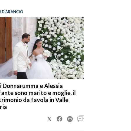
I D’ARANCIO
i Donnarumma e Alessia
fante sono marito e moglie, il
rimonio da favola in Valle
ria