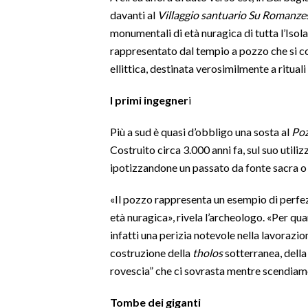
davanti al
Villaggio santuario Su Romanze
SPETTACOLI
monumentali di età nuragica di tutta l’Isol
rappresentato dal tempio a pozzo che si co
GOSSIP
ellittica, destinata verosimilmente a rituali 
SALUTE
I primi ingegner
i
SARDEGNA TURISMO
Più a sud è quasi d’obbligo una sosta al
Poz
Costruito circa 3.000 anni fa, sul suo utili
SARDI NEL MONDO
ipotizzandone un passato da fonte sacra o
NOTIZIE
«Il pozzo rappresenta un esempio di perfezi
EVENTI
età nuragica», rivela l’archeologo. «Per qu
infatti una perizia notevole nella lavorazion
#CARAUNIONE
costruzione della
tholos
sotterranea, della
rovescia” che ci sovrasta mentre scendiamo
3 MINUTI CON
Tombe dei giganti
INSULARITÀ