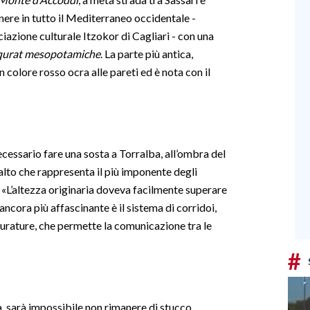
nere in tutto il Mediterraneo occidentale -
iazione culturale Itzokor di Cagliari - con una
qurat mesopotamiche
. La parte più antica,
 colore rosso ocra alle pareti ed è nota con il
ecessario fare una sosta a Torralba, all’ombra del
alto che rappresenta il più imponente degli
o. «L’altezza originaria doveva facilmente superare
 ancora più affascinante è il sistema di corridoi,
 murature, che permette la comunicazione tra le
#
ia, sarà impossibile non rimanere di stucco