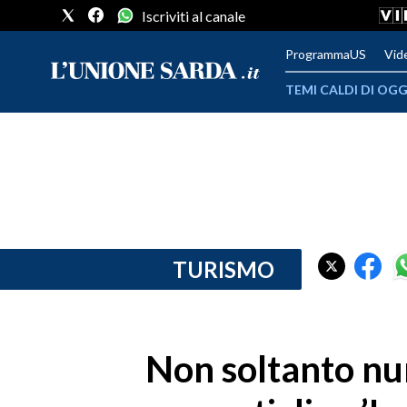
Iscriviti al canale
ProgrammaUS
Vid
TEMI CALDI DI OGG
METEO
COMUNI AL VOTO
VIDEO
FOTO
TURISMO
CRONACA SARDEGNA
CAGLIARI
Non soltanto nura
PROVINCIA DI CAGLIARI
SULCIS IGLESIENTE