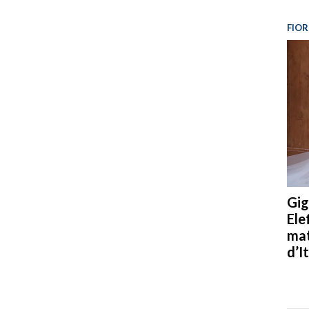
FIOR
Gig
Ele
mat
d’It