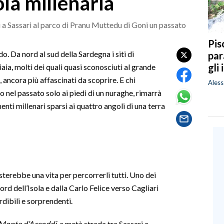
ola millenaria
 a Sassari al parco di Pranu Muttedu di Goni un passato
Pis
. Da nord al sud della Sardegna i siti di
par
gli
aia, molti dei quali quasi sconosciuti al grande
 ancora più affascinati da scoprire. E chi
Ales
fo nel passato solo ai piedi di un nuraghe, rimarrà
nti millenari sparsi ai quattro angoli di una terra
sterebbe una vita per percorrerli tutti. Uno dei
rd dell’Isola e dalla Carlo Felice verso Cagliari
rdibili e sorprendenti.
Monte d’Accoddi
, a metà strada tra Sassari e