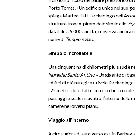
Porto Torres. «Un edificio unico nel suo ge
LAVORO
spiega Matteo Tatti, archeologo dell’Assoc
BANDI
struttura tronco-piramidale simile alle
ziq
databile a 5.000 anni fa, conserva ancora un
SPORT IN SARDEGNA
nome di
Tempio rosso
.
SPORT
Simbolo incrollabile
RISULTATI E CLASSIFICHE
CALCIO
Una cinquantina di chilometri più a sud è n
CALCIO REGIONALE
Nuraghe Santu Antine
. «Un gigante di bas
edifici di età nuragica», rivela l’archeolog
BASKET
i 25 metri - dice Tatti - ma ciò che lo rende
VOLLEY
passaggi e scale ricavati all’interno delle
MOTORI
camere nei diversi piani».
TENNIS
ALTRI SPORT
Viaggio all’interno
A circa un’ora di auto verso est, in Barbag
CULTURA