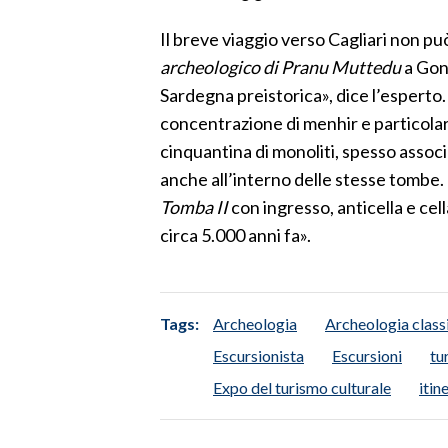
Il breve viaggio verso Cagliari non pu
INFO AZIENDE
archeologico di Pranu Muttedu
a Goni
ABBONATI
Sardegna preistorica», dice l’esperto
ANNUNCI
concentrazione di menhir e particolar
NECROLOGI
cinquantina di monoliti, spesso associat
PUBBLICITÀ
anche all’interno delle stesse tombe.
SPIAGGE
Tomba II
con ingresso, anticella e cell
STORE
circa 5.000 anni fa».
Tags:
Archeologia
Archeologia class
Escursionista
Escursioni
tu
Expo del turismo culturale
itin