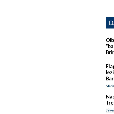
D
Olb
“ba
Bri
Fla
lez
Bar
Maria
Nas
Tre
Sever