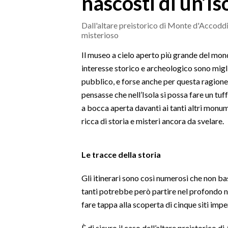
nascosti di un’Is
MEDIO CAMPIDANO
ORISTANO E PROVINCIA
Dall'altare preistorico di Monte d'Accoddi
misterioso
SASSARI E PROVINCIA
GALLURA
Il museo a cielo aperto più grande del mondo
NUORO E PROVINCIA
interesse storico e archeologico sono migli
pubblico, e forse anche per questa ragione,
OGLIASTRA
pensasse che nell’Isola si possa fare un tuf
AGENDA
a bocca aperta davanti ai tanti altri monume
ricca di storia e misteri ancora da svelare.
CRONACA
ITALIA
MONDO
Le tracce della storia
POLITICA
Gli itinerari sono così numerosi che non ba
tanti potrebbe però partire nel profondo no
ECONOMIA
fare tappa alla scoperta di cinque siti impe
SERVIZI ALLE IMPRESE
È di sicuro il caso dell’altare preistorico di