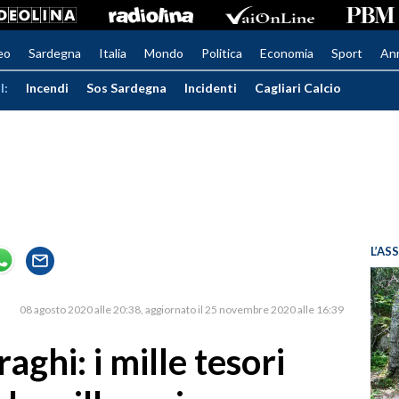
eo
Sardegna
Italia
Mondo
Politica
Economia
Sport
An
I:
Incendi
Sos Sardegna
Incidenti
Cagliari Calcio
L’AS
08 agosto 2020 alle 20:38
aggiornato il 25 novembre 2020 alle 16:39
ghi: i mille tesori