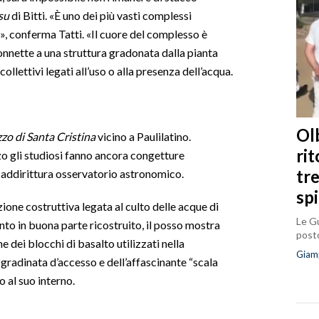
su
di Bitti. «È uno dei più vasti complessi
a», conferma Tatti. «Il cuore del complesso è
nnette a una struttura gradonata dalla pianta
collettivi legati all’uso o alla presenza dell’acqua.
Olb
zo di Santa Cristina
vicino a Paulilatino.
ri
zzo gli studiosi fanno ancora congetture
tr
 addirittura osservatorio astronomico.
sp
one costruttiva legata al culto delle acque di
Le Gu
anto in buona parte ricostruito, il posso mostra
posto
e dei blocchi di basalto utilizzati nella
Giam
 gradinata d’accesso e dell’affascinante “scala
 al suo interno.