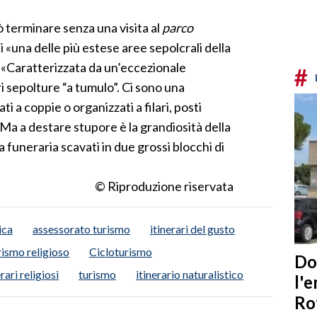
ò terminare senza una visita al
parco
 «una delle più estese aree sepolcrali della
. «Caratterizzata da un’eccezionale
#
i sepolture “a tumulo”. Ci sono una
i a coppie o organizzati a filari, posti
 Ma a destare stupore è la grandiosità della
a funeraria scavati in due grossi blocchi di
© Riproduzione riservata
ica
assessorato turismo
itinerari del gusto
rismo religioso
Cicloturismo
Do
erari religiosi
turismo
itinerario naturalistico
l'
Ro