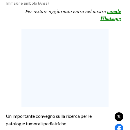
Immagine simbolo (Ansa)
LAVORO
Per restare aggiornato entra nel nostro
canale
BANDI
Whatsapp
SPORT IN SARDEGNA
SPORT
RISULTATI E CLASSIFICHE
CALCIO
CALCIO REGIONALE
BASKET
VOLLEY
MOTORI
TENNIS
ALTRI SPORT
Un importante convegno sulla ricerca per le
patologie tumorali pediatriche.
CULTURA