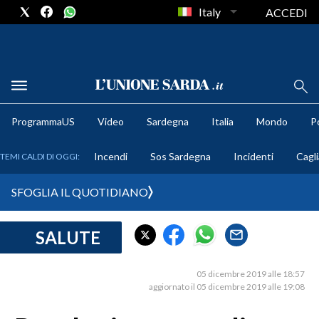
Italy
ACCEDI
METEO
ProgrammaUS
Video
Sardegna
Italia
Mondo
Po
COMUNI AL VOTO
Incendi
Sos Sardegna
Incidenti
Cagli
TEMI CALDI DI OGGI:
VIDEO
SFOGLIA IL QUOTIDIANO
FOTO
SALUTE
CRONACA SARDEGNA
CAGLIARI
05 dicembre 2019 alle 18:57
PROVINCIA DI CAGLIARI
aggiornato il 05 dicembre 2019 alle 19:08
SULCIS IGLESIENTE