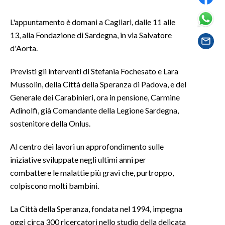
L'appuntamento è domani a Cagliari, dalle 11 alle
SPETTACOLI
13, alla Fondazione di Sardegna, in via Salvatore
GOSSIP
d'Aorta.
SALUTE
Previsti gli interventi di Stefania Fochesato e Lara
Mussolin, della Città della Speranza di Padova, e del
SARDEGNA TURISMO
Generale dei Carabinieri, ora in pensione, Carmine
Adinolfi, già Comandante della Legione Sardegna,
SARDI NEL MONDO
sostenitore della Onlus.
NOTIZIE
Al centro dei lavori un approfondimento sulle
EVENTI
iniziative sviluppate negli ultimi anni per
combattere le malattie più gravi che, purtroppo,
#CARAUNIONE
colpiscono molti bambini.
3 MINUTI CON
La Città della Speranza, fondata nel 1994, impegna
oggi circa 300 ricercatori nello studio della delicata
INSULARITÀ