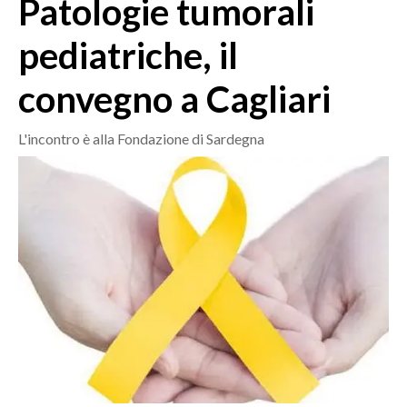
Patologie tumorali
MEDIO CAMPIDANO
ORISTANO E PROVINCIA
pediatriche, il
SASSARI E PROVINCIA
convegno a Cagliari
GALLURA
NUORO E PROVINCIA
L'incontro è alla Fondazione di Sardegna
OGLIASTRA
AGENDA
CRONACA
ITALIA
MONDO
POLITICA
ECONOMIA
SERVIZI ALLE IMPRESE