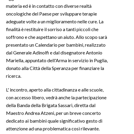
materia ed è in contatto con diverse realtà
INFO AZIENDE
oncologiche del Paese per sviluppare terapie
adeguate volte a un miglioramento nelle cure. La
ABBONATI
finalità è restituire il sorriso a tanti piccoli che
ANNUNCI
soffrono e che aspettano un aiuto. Allo scopo sarà
NECROLOGI
presentato un Calendario per bambini, realizzato
PUBBLICITÀ
dal Generale Adinolfi e dal disegnatore Antonio
SPIAGGE
Mariella, appuntato dell'Arma in servizio in Puglia,
STORE
donato alla Città della Speranza per finanziare la
ricerca.
L' incontro, aperto alla cittadinanza e alle scuole,
con accesso libero, vedrà anche la partecipazione
della Banda della Brigata Sassari, diretta dal
Maestro Andrea Atzeni, per un breve concerto
dedicato ai bambini quale significativo gesto di
attenzione ad una problematica così rilevante.