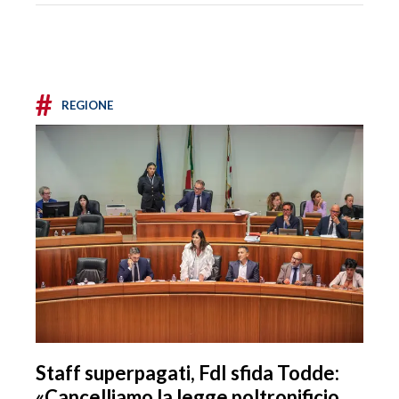
#
REGIONE
Staff superpagati, FdI sfida Todde:
«Cancelliamo la legge poltronificio