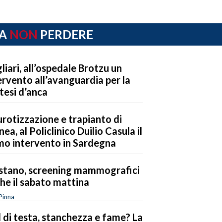
A
NON
PERDERE
liari, all’ospedale Brotzu un
ervento all’avanguardia per la
tesi d’anca
rotizzazione e trapianto di
nea, al Policlinico Duilio Casula il
mo intervento in Sardegna
stano, screening mammografici
he il sabato mattina
Pinna
 di testa, stanchezza e fame? La