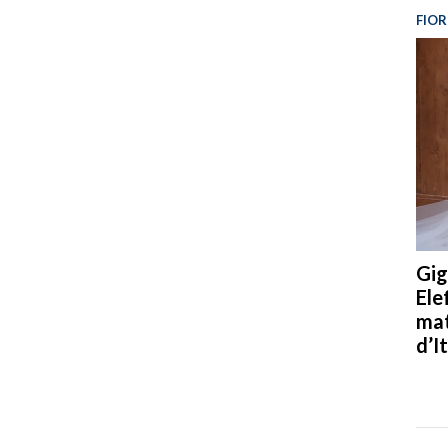
FIOR
Gig
Ele
mat
d’It