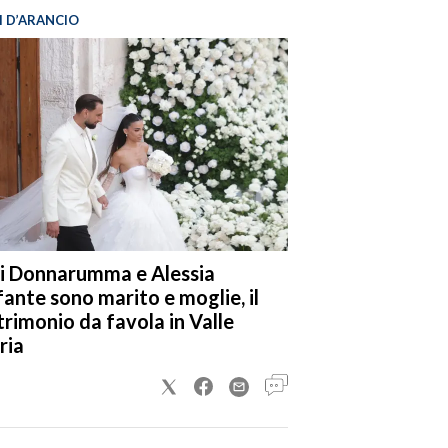
I D’ARANCIO
i Donnarumma e Alessia
fante sono marito e moglie, il
rimonio da favola in Valle
ria