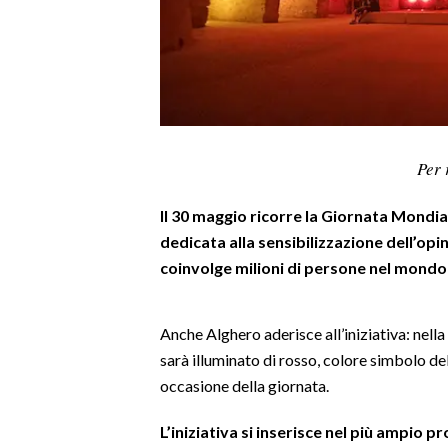
LAVORO
BANDI
SPORT IN SARDEGNA
SPORT
Per 
RISULTATI E CLASSIFICHE
Il 30 maggio ricorre la Giornata Mondia
CALCIO
dedicata alla sensibilizzazione dell’op
CALCIO REGIONALE
coinvolge milioni di persone nel mondo e
BASKET
VOLLEY
Anche Alghero aderisce all’iniziativa: nell
MOTORI
sarà illuminato di rosso, colore simbolo d
TENNIS
occasione della giornata.
ALTRI SPORT
L’iniziativa si inserisce nel più ampio p
CULTURA