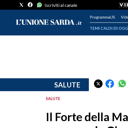
Iscriviti al canale
ProgrammaUS
Vid
TEMI CALDI DI OGG
METEO
COMUNI AL VOTO
VIDEO
FOTO
SALUTE
CRONACA SARDEGNA
SALUTE
CAGLIARI
Il Forte della Ma
PROVINCIA DI CAGLIARI
SULCIS IGLESIENTE