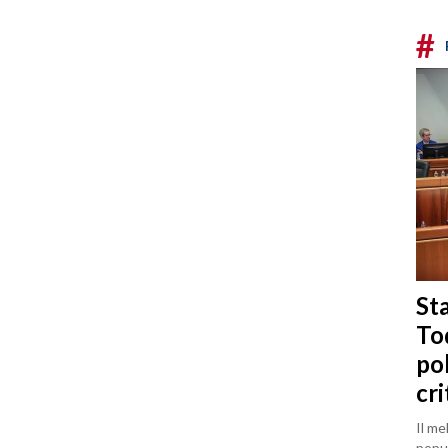
#
Sta
To
po
cri
Il me
popul