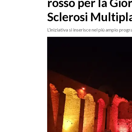
rosso per la Gio
MEDIO CAMPIDANO
ORISTANO E PROVINCIA
Sclerosi Multipl
SASSARI E PROVINCIA
GALLURA
L’iniziativa si inserisce nel più ampio prog
NUORO E PROVINCIA
OGLIASTRA
AGENDA
CRONACA
ITALIA
MONDO
POLITICA
ECONOMIA
SERVIZI ALLE IMPRESE