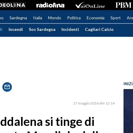
eo
Sardegna
Italia
Mondo
Politica
Economia
Sport
An
I:
Incendi
Sos Sardegna
Incidenti
Cagliari Calcio
INIZ
27 maggio 2026 alle 12:14
ddalena si tinge di