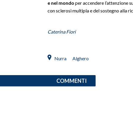
e nel mondo
per accendere l’attenzione su
con sclerosi multipla e del sostegno alla ri
SPETTACOLI
GOSSIP
Caterina Fiori
SALUTE
SARDEGNA TURISMO
Nurra
Alghero
SARDI NEL MONDO
NOTIZIE
COMMENTI
EVENTI
#CARAUNIONE
3 MINUTI CON
INSULARITÀ