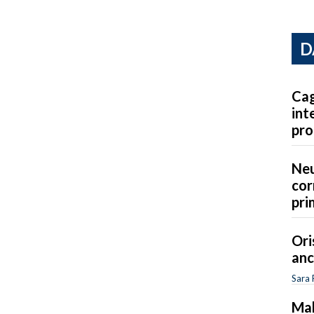
D
Cag
int
pro
Neu
cor
pri
Ori
anc
Sara 
Mal