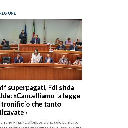
REGIONE
ff superpagati, FdI sfida
dde: «Cancelliamo la legge
ltronificio che tanto
ticavate»
loniano Piga: «Dall’opposizione solo barricate
iste contro la norma varata da Solinas, ora che