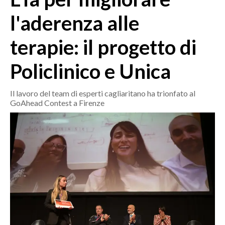
MEDIO CAMPIDANO
l'aderenza alle
ORISTANO E PROVINCIA
SASSARI E PROVINCIA
terapie: il progetto di
GALLURA
Policlinico e Unica
NUORO E PROVINCIA
OGLIASTRA
Il lavoro del team di esperti cagliaritano ha trionfato al
AGENDA
GoAhead Contest a Firenze
CRONACA
ITALIA
MONDO
POLITICA
ECONOMIA
SERVIZI ALLE IMPRESE