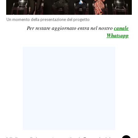
LAVORO
BANDI
Un momento della presentazione del progetto
Per restare aggiornato entra nel nostro
canale
SPORT IN SARDEGNA
Whatsapp
SPORT
RISULTATI E CLASSIFICHE
CALCIO
CALCIO REGIONALE
BASKET
VOLLEY
MOTORI
TENNIS
ALTRI SPORT
CULTURA