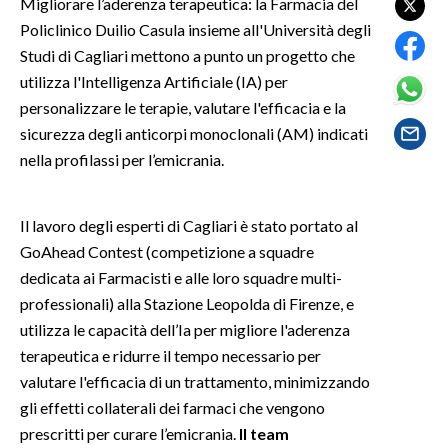
Migliorare l’aderenza terapeutica: la Farmacia del
Policlinico Duilio Casula insieme all'Università degli
SPETTACOLI
Studi di Cagliari mettono a punto un progetto che
utilizza l'Intelligenza Artificiale (IA) per
GOSSIP
personalizzare le terapie, valutare l'efficacia e la
sicurezza degli anticorpi monoclonali (AM) indicati
SALUTE
nella profilassi per l’emicrania.
SARDEGNA TURISMO
Il lavoro degli esperti di Cagliari è stato portato al
SARDI NEL MONDO
GoAhead Contest (competizione a squadre
NOTIZIE
dedicata ai Farmacisti e alle loro squadre multi-
EVENTI
professionali) alla Stazione Leopolda di Firenze, e
utilizza le capacità dell’Ia per migliore l'aderenza
#CARAUNIONE
terapeutica e ridurre il tempo necessario per
valutare l'efficacia di un trattamento, minimizzando
3 MINUTI CON
gli effetti collaterali dei farmaci che vengono
prescritti per curare l’emicrania.
Il team
INSULARITÀ