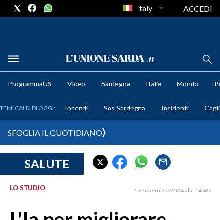
Italy
ACCEDI
METEO
ProgrammaUS
Video
Sardegna
Italia
Mondo
Po
COMUNI AL VOTO
Incendi
Sos Sardegna
Incidenti
Cagli
TEMI CALDI DI OGGI:
VIDEO
SFOGLIA IL QUOTIDIANO
FOTO
SALUTE
CRONACA SARDEGNA
CAGLIARI
LO STUDIO
15 novembre 2024 alle 14:49
PROVINCIA DI CAGLIARI
SULCIS IGLESIENTE
L'Ia per migliorare