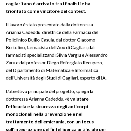
cagliaritano è arrivato tra i finalisti e ha
trionfato come vincitore del contest
.
INFO AZIENDE
ABBONATI
Il lavoro è stato presentato dalla dottoressa
ANNUNCI
Arianna Cadeddu, direttrice della Farmacia del
Policlinico Duilio Casula, dal dottor Giacomo
NECROLOGI
Bertolino, farmacista dell’Aou di Cagliari, dai
PUBBLICITÀ
farmacisti specializzandi Silvia Vargiu e Alessandro
SPIAGGE
Zaru e dal professor Diego Reforgiato Recupero,
STORE
del Dipartimento di Matematica e Informatica
dell’Università degli Studi di Cagliari, esperto di IA.
L'obiettivo principale del progetto, spiega la
dottoressa Arianna Cadeddu, «è
valutare
l'efficacia e la sicurezza degli anticorpi
monoclonali nella prevenzione e nel
trattamento dell'emicrania, con un focus
sull'integrazione dell’intelligenza artificiale per