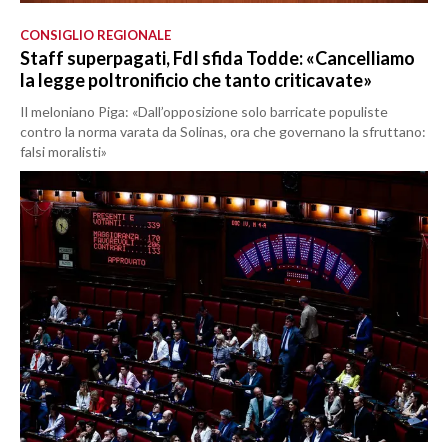
CONSIGLIO REGIONALE
Staff superpagati, FdI sfida Todde: «Cancelliamo
la legge poltronificio che tanto criticavate»
Il meloniano Piga: «Dall’opposizione solo barricate populiste
contro la norma varata da Solinas, ora che governano la sfruttano:
falsi moralisti»