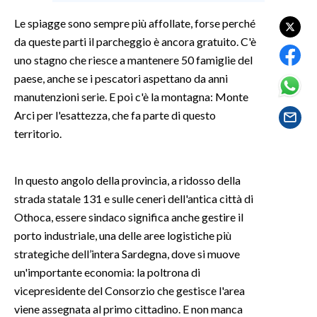
Le spiagge sono sempre più affollate, forse perché
SPETTACOLI
da queste parti il parcheggio è ancora gratuito. C'è
uno stagno che riesce a mantenere 50 famiglie del
GOSSIP
paese, anche se i pescatori aspettano da anni
manutenzioni serie. E poi c'è la montagna: Monte
SALUTE
Arci per l'esattezza, che fa parte di questo
territorio.
SARDEGNA TURISMO
SARDI NEL MONDO
In questo angolo della provincia, a ridosso della
NOTIZIE
strada statale 131 e sulle ceneri dell'antica città di
EVENTI
Othoca, essere sindaco significa anche gestire il
porto industriale, una delle aree logistiche più
#CARAUNIONE
strategiche dell’intera Sardegna, dove si muove
un'importante economia: la poltrona di
3 MINUTI CON
vicepresidente del Consorzio che gestisce l'area
viene assegnata al primo cittadino. E non manca
INSULARITÀ