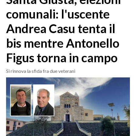
MEDIO CAMPIDANO
comunali: l'uscente
ORISTANO E PROVINCIA
SASSARI E PROVINCIA
Andrea Casu tenta il
GALLURA
bis mentre Antonello
NUORO E PROVINCIA
OGLIASTRA
Figus torna in campo
AGENDA
Si rinnova la sfida fra due veterani
CRONACA
ITALIA
MONDO
POLITICA
ECONOMIA
SERVIZI ALLE IMPRESE