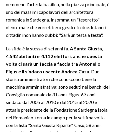
nemmeno l'arte: la basilica, nella piazza principale, è
uno dei massimi capolavori dell'architettura
INFO AZIENDE
romanica in Sardegna. Insomma, un "tesoretto"
ABBONATI
niente male che vorrebbero gestire in due. Intano i
ANNUNCI
cittadini non hanno dubbi: "Sarà un testa a testa".
NECROLOGI
La sfida è la stessa di sei anni fa.
A Santa Giusta,
PUBBLICITÀ
4.542 abitanti e 4.112 elettori, anche questa
SPIAGGE
volta ci sarà un faccia a faccia tra Antonello
STORE
Figus e il sindaco uscente Andrea Casu
. Due
storici amministratori che conoscono bene la
macchina amministrativa: sono seduti nei banchi del
Consiglio comunale da 31 anni. Figus, 67 anni,
sindaco dal 2005 al 2010 e dal 2015 al 2020 e
attuale presidente della Fondazione Sardegna Isola
del Romanico, torna in campo per la settima volta
con la lista "Santa Giusta Riparte". Casu, 58 anni,