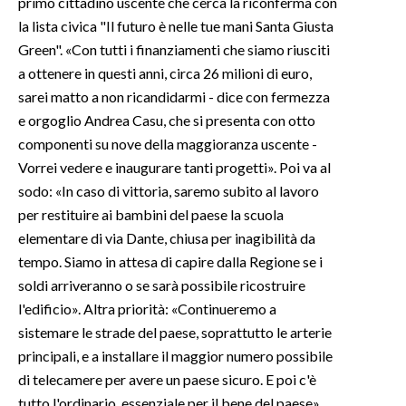
primo cittadino uscente che cerca la riconferma con
la lista civica "Il futuro è nelle tue mani Santa Giusta
Green". «Con tutti i finanziamenti che siamo riusciti
a ottenere in questi anni, circa 26 milioni di euro,
sarei matto a non ricandidarmi - dice con fermezza
e orgoglio Andrea Casu, che si presenta con otto
componenti su nove della maggioranza uscente -
Vorrei vedere e inaugurare tanti progetti». Poi va al
sodo: «In caso di vittoria, saremo subito al lavoro
per restituire ai bambini del paese la scuola
elementare di via Dante, chiusa per inagibilità da
tempo. Siamo in attesa di capire dalla Regione se i
soldi arriveranno o se sarà possibile ricostruire
l'edificio». Altra priorità: «Continueremo a
sistemare le strade del paese, soprattutto le arterie
principali, e a installare il maggior numero possibile
di telecamere per avere un paese sicuro. E poi c'è
tutto l'ordinario, essenziale per il bene del paese».