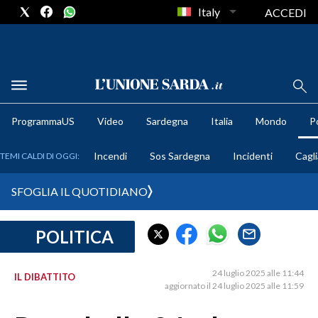
Italy
ACCEDI
METEO
ProgrammaUS
Video
Sardegna
Italia
Mondo
Po
COMUNI AL VOTO
Incendi
Sos Sardegna
Incidenti
Cagli
TEMI CALDI DI OGGI:
VIDEO
SFOGLIA IL QUOTIDIANO
FOTO
POLITICA
CRONACA SARDEGNA
CAGLIARI
24 luglio 2025 alle 11:44
IL DIBATTITO
PROVINCIA DI CAGLIARI
aggiornato il 24 luglio 2025 alle 11:59
SULCIS IGLESIENTE