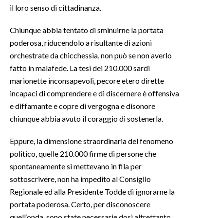
il loro senso di cittadinanza.
INFO AZIENDE
Chiunque abbia tentato di sminuirne la portata
ABBONATI
poderosa, riducendolo a risultante di azioni
ANNUNCI
orchestrate da chicchessia, non può se non averlo
NECROLOGI
fatto in malafede. La tesi dei 210.000 sardi
marionette inconsapevoli, pecore etero dirette
PUBBLICITÀ
incapaci di comprendere e di discernere è offensiva
SPIAGGE
e diffamante e copre di vergogna e disonore
STORE
chiunque abbia avuto il coraggio di sostenerla.
Eppure, la dimensione straordinaria del fenomeno
politico, quelle 210.000 firme di persone che
spontaneamente si mettevano in fila per
sottoscrivere, non ha impedito al Consiglio
Regionale ed alla Presidente Todde di ignorarne la
portata poderosa. Certo, per disconoscere
quell’onda, sono state necessarie dosi altrettanto