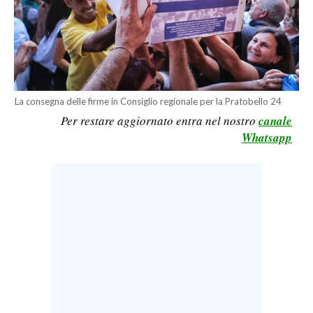
LAVORO
BANDI
SPORT IN SARDEGNA
La consegna delle firme in Consiglio regionale per la Pratobello 24
SPORT
Per restare aggiornato entra nel nostro
canale
RISULTATI E CLASSIFICHE
Whatsapp
CALCIO
CALCIO REGIONALE
BASKET
VOLLEY
MOTORI
TENNIS
ALTRI SPORT
CULTURA