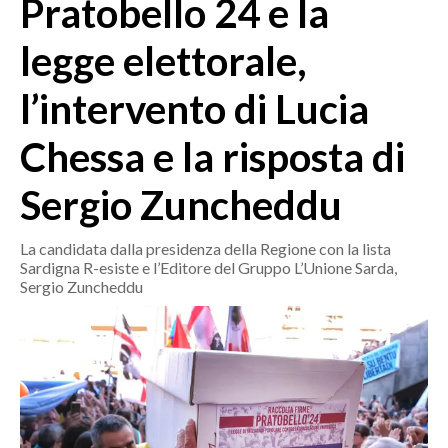
Pratobello 24 e la
MEDIO CAMPIDANO
ORISTANO E PROVINCIA
legge elettorale,
SASSARI E PROVINCIA
l’intervento di Lucia
GALLURA
NUORO E PROVINCIA
Chessa e la risposta di
OGLIASTRA
AGENDA
Sergio Zuncheddu
CRONACA
La candidata dalla presidenza della Regione con la lista
Sardigna R-esiste e l’Editore del Gruppo L’Unione Sarda,
ITALIA
Sergio Zuncheddu
MONDO
POLITICA
ECONOMIA
SERVIZI ALLE IMPRESE