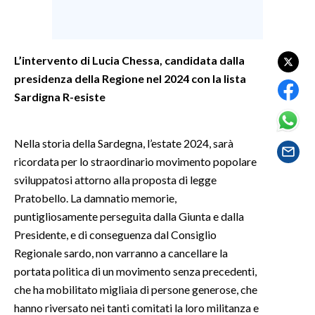
SPETTACOLI
L’intervento di Lucia Chessa, candidata dalla
GOSSIP
presidenza della Regione nel 2024 con la lista
Sardigna R-esiste
SALUTE
SARDEGNA TURISMO
Nella storia della Sardegna, l’estate 2024, sarà
ricordata per lo straordinario movimento popolare
SARDI NEL MONDO
sviluppatosi attorno alla proposta di legge
NOTIZIE
Pratobello. La damnatio memorie,
EVENTI
puntigliosamente perseguita dalla Giunta e dalla
Presidente, e di conseguenza dal Consiglio
#CARAUNIONE
Regionale sardo, non varranno a cancellare la
portata politica di un movimento senza precedenti,
3 MINUTI CON
che ha mobilitato migliaia di persone generose, che
hanno riversato nei tanti comitati la loro militanza e
INSULARITÀ