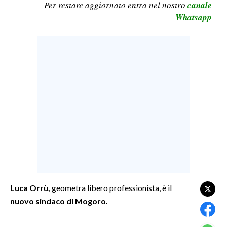
Per restare aggiornato entra nel nostro
canale
LAVORO
Whatsapp
BANDI
SPORT IN SARDEGNA
SPORT
RISULTATI E CLASSIFICHE
CALCIO
CALCIO REGIONALE
BASKET
VOLLEY
MOTORI
TENNIS
Luca Orrù,
geometra libero professionista, è il
nuovo sindaco di Mogoro.
ALTRI SPORT
CULTURA