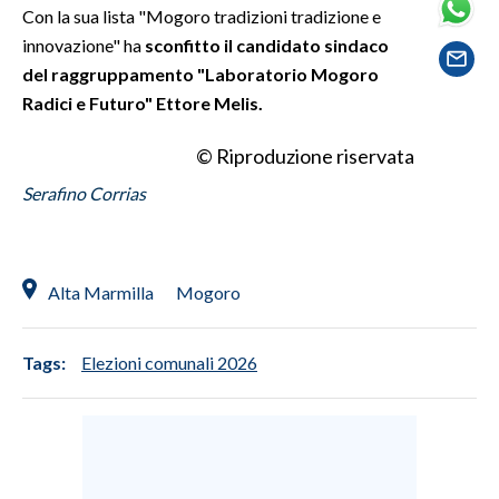
Con la sua lista "Mogoro tradizioni tradizione e
innovazione" ha
sconfitto il candidato sindaco
SPETTACOLI
del raggruppamento "Laboratorio Mogoro
Radici e Futuro" Ettore Melis.
GOSSIP
© Riproduzione riservata
SALUTE
Serafino Corrias
SARDEGNA TURISMO
SARDI NEL MONDO
Alta Marmilla
Mogoro
NOTIZIE
EVENTI
Tags:
Elezioni comunali 2026
#CARAUNIONE
3 MINUTI CON
INSULARITÀ