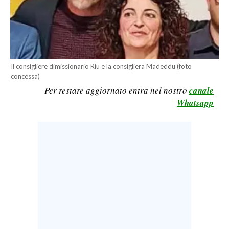
LAVORO
BANDI
SPORT IN SARDEGNA
Il consigliere dimissionario Riu e la consigliera Madeddu (foto
concessa)
SPORT
Per restare aggiornato entra nel nostro
canale
RISULTATI E CLASSIFICHE
Whatsapp
CALCIO
CALCIO REGIONALE
BASKET
VOLLEY
MOTORI
TENNIS
ALTRI SPORT
CULTURA