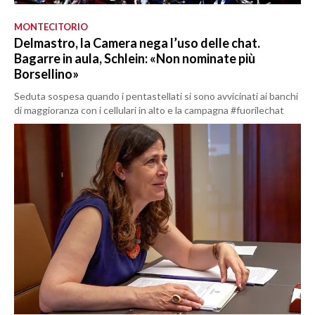
MONTECITORIO
Delmastro, la Camera nega l’uso delle chat.
Bagarre in aula, Schlein: «Non nominate più
Borsellino»
Seduta sospesa quando i pentastellati si sono avvicinati ai banchi
di maggioranza con i cellulari in alto e la campagna #fuorilechat