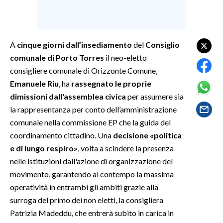
SPETTACOLI
A
cinque giorni dall’insediamento
del
Consiglio
GOSSIP
comunale di Porto Torres
il neo-eletto
SALUTE
consigliere comunale di Orizzonte Comune,
Emanuele Riu
, ha
rassegnato le proprie
SARDEGNA TURISMO
dimissioni dall'assemblea civica
per assumere sia
la rappresentanza per conto dell’amministrazione
SARDI NEL MONDO
comunale nella commissione EP che la guida del
NOTIZIE
coordinamento cittadino. Una
decisione «politica
e di lungo respiro»
, volta a scindere la presenza
EVENTI
nelle istituzioni dall'azione di organizzazione del
#CARAUNIONE
movimento, garantendo al contempo la massima
operatività in entrambi gli ambiti grazie alla
3 MINUTI CON
surroga del primo dei non eletti, la consigliera
Patrizia Madeddu, che entrerà subito in carica in
INSULARITÀ