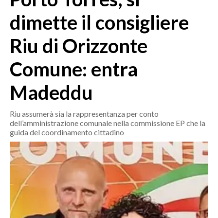
MEDIO CAMPIDANO
dimette il consigliere
ORISTANO E PROVINCIA
SASSARI E PROVINCIA
Riu di Orizzonte
GALLURA
Comune: entra
NUORO E PROVINCIA
OGLIASTRA
Madeddu
AGENDA
Riu assumerà sia la rappresentanza per conto
CRONACA
dell’amministrazione comunale nella commissione EP che la
ITALIA
guida del coordinamento cittadino
MONDO
POLITICA
ECONOMIA
SERVIZI ALLE IMPRESE