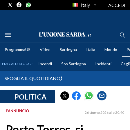
Italy
ACCEDI
METEO
ProgrammaUS
Video
Sardegna
Italia
Mondo
Po
COMUNI AL VOTO
Incendi
Sos Sardegna
Incidenti
Cagli
TEMI CALDI DI OGGI:
VIDEO
SFOGLIA IL QUOTIDIANO
FOTO
POLITICA
CRONACA SARDEGNA
CAGLIARI
L’ANNUNCIO
26 giugno 2026 alle 20:40
PROVINCIA DI CAGLIARI
SULCIS IGLESIENTE
Porto Torres, si