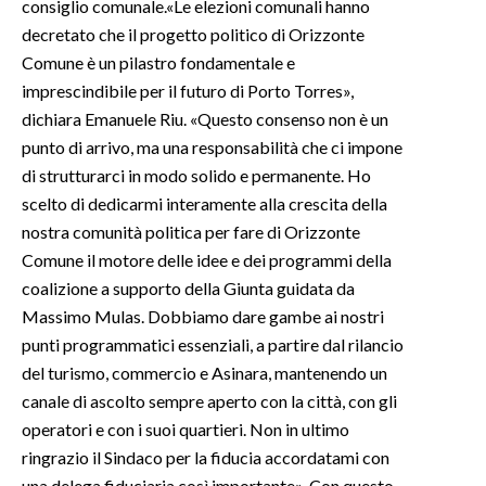
consiglio comunale.«Le elezioni comunali hanno
decretato che il progetto politico di Orizzonte
INFO AZIENDE
Comune è un pilastro fondamentale e
ABBONATI
imprescindibile per il futuro di Porto Torres»,
ANNUNCI
dichiara Emanuele Riu. «Questo consenso non è un
punto di arrivo, ma una responsabilità che ci impone
NECROLOGI
di strutturarci in modo solido e permanente. Ho
PUBBLICITÀ
scelto di dedicarmi interamente alla crescita della
SPIAGGE
nostra comunità politica per fare di Orizzonte
STORE
Comune il motore delle idee e dei programmi della
coalizione a supporto della Giunta guidata da
Massimo Mulas. Dobbiamo dare gambe ai nostri
punti programmatici essenziali, a partire dal rilancio
del turismo, commercio e Asinara, mantenendo un
canale di ascolto sempre aperto con la città, con gli
operatori e con i suoi quartieri. Non in ultimo
ringrazio il Sindaco per la fiducia accordatami con
una delega fiduciaria così importante». Con questo