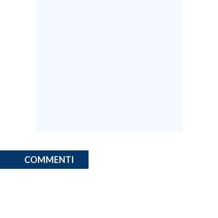
INFO AZIENDE
ABBONATI
ANNUNCI
NECROLOGI
PUBBLICITÀ
SPIAGGE
STORE
COMMENTI