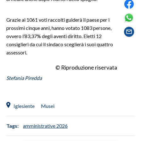
SPETTACOLI
Grazie ai 1061 voti raccolti guiderà il paese per i
prossimi cinque anni, hanno votato 1083 persone,
GOSSIP
ovvero l’83,37% degli aventi diritto. Eletti 12
consiglieri da cui il sindaco sceglierà i suoi quattro
SALUTE
assessori.
SARDEGNA TURISMO
© Riproduzione riservata
SARDI NEL MONDO
Stefania Piredda
NOTIZIE
EVENTI
Iglesiente
Musei
#CARAUNIONE
3 MINUTI CON
Tags:
amministrative 2026
INSULARITÀ