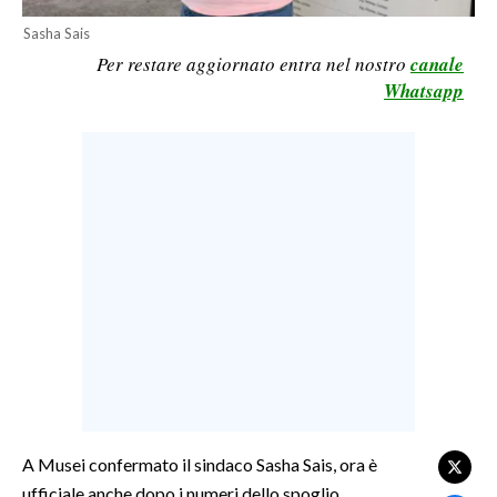
LAVORO
Sasha Sais
Per restare aggiornato entra nel nostro
canale
BANDI
Whatsapp
SPORT IN SARDEGNA
SPORT
RISULTATI E CLASSIFICHE
CALCIO
CALCIO REGIONALE
BASKET
VOLLEY
MOTORI
TENNIS
ALTRI SPORT
A Musei confermato il sindaco Sasha Sais, ora è
ufficiale anche dopo i numeri dello spoglio.
CULTURA