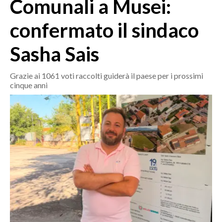
Comunali a Musei:
MEDIO CAMPIDANO
ORISTANO E PROVINCIA
confermato il sindaco
SASSARI E PROVINCIA
Sasha Sais
GALLURA
NUORO E PROVINCIA
Grazie ai 1061 voti raccolti guiderà il paese per i prossimi
OGLIASTRA
cinque anni
AGENDA
CRONACA
ITALIA
MONDO
POLITICA
ECONOMIA
SERVIZI ALLE IMPRESE