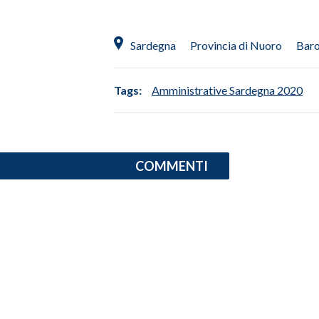
SPETTACOLI
Sardegna
Provincia di Nuoro
Baro
GOSSIP
Tags:
Amministrative Sardegna 2020
SALUTE
SARDEGNA TURISMO
COMMENTI
SARDI NEL MONDO
NOTIZIE
EVENTI
#CARAUNIONE
3 MINUTI CON
INSULARITÀ