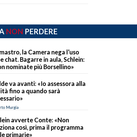
A
NON
PERDERE
mastro, la Camera nega l’uso
le chat. Bagarre in aula, Schlein:
n nominate più Borsellino»
de va avanti: «Io assessora alla
ità fino a quando sarà
essario»
rto Murgia
lein avverte Conte: «Non
ziona così, prima il programma
 le primarie»