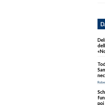
D
Del
del
«No
Tod
San
nec
Robe
Sch
fun
poi