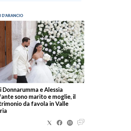
I D’ARANCIO
i Donnarumma e Alessia
fante sono marito e moglie, il
rimonio da favola in Valle
ria