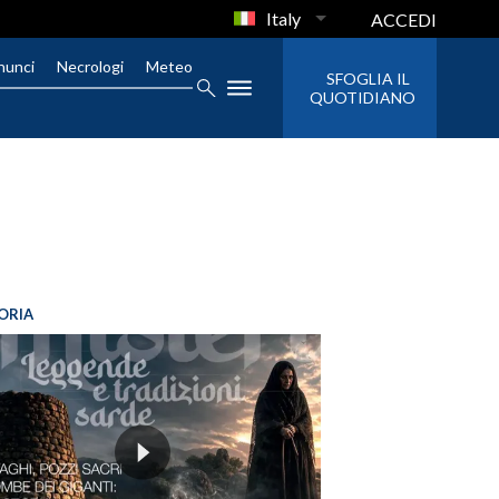
Italy
ACCEDI
nunci
Necrologi
Meteo
SFOGLIA IL
QUOTIDIANO
ORIA