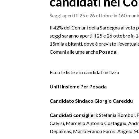
candidati nel C
MEDIO CAMPIDANO
ORISTANO E PROVINCIA
Seggi aperti il 25 e 26 ottobre in 160 munic
SASSARI E PROVINCIA
Il 42% dei Comuni della Sardegna al voto p
GALLURA
seggi saranno aperti il 25 e 26 ottobre in 16
NUORO E PROVINCIA
15mila abitanti, dove è previsto l'eventuale
OGLIASTRA
Comuni alle urne anche
Posada.
AGENDA
Ecco le liste e in candidati in lizza
CRONACA
ITALIA
Uniti Insieme Per Posada
MONDO
Candidato Sindaco Giorgio Careddu
POLITICA
Candidati consiglieri
: Stefania Bomboi, 
ECONOMIA
Calvisi, Marcello Antonio Costaggiu, And
Depalmas, Mario Franco Farris, Angelo Ma
SERVIZI ALLE IMPRESE