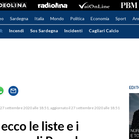
eo
Sardegna
Italia
Mondo
Politica
Economia
Sport
An
I:
Incendi
Sos Sardegna
Incidenti
Cagliari Calcio
EDIT
27 settembre 2020 alle 18:51
aggiornato il 27 settembre 2020 alle 18:51
cco le liste e i