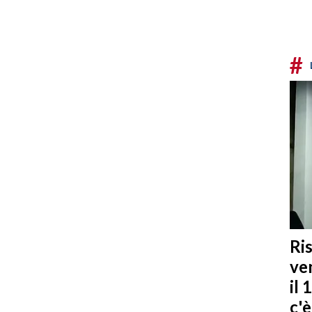
#
Ris
ven
il 
c'