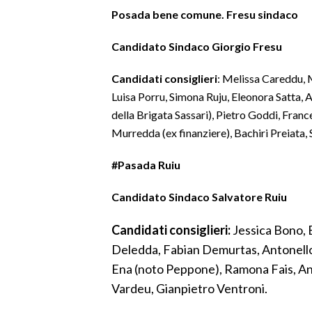
Posada bene comune. Fresu sindaco
LAVORO
BANDI
Candidato Sindaco Giorgio Fresu
SPORT IN SARDEGNA
Candidati consiglieri
: Melissa Careddu, 
Luisa Porru, Simona Ruju, Eleonora Satta, A
SPORT
della Brigata Sassari), Pietro Goddi, Fran
RISULTATI E CLASSIFICHE
Murredda (ex finanziere), Bachiri Preiata,
CALCIO
#Pasada Ruiu
CALCIO REGIONALE
BASKET
Candidato Sindaco Salvatore Ruiu
VOLLEY
Candidati consiglieri:
Jessica Bono, 
MOTORI
Deledda, Fabian Demurtas, Antonell
TENNIS
Ena (noto Peppone), Ramona Fais, An
ALTRI SPORT
Vardeu, Gianpietro Ventroni.
CULTURA