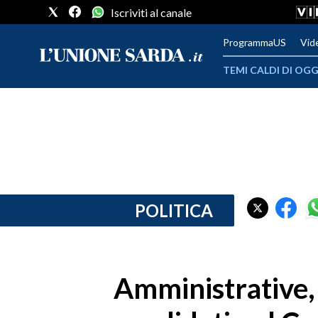
Iscriviti al canale
ProgrammaUS
Vid
TEMI CALDI DI OGG
METEO
COMUNI AL VOTO
VIDEO
FOTO
POLITICA
CRONACA SARDEGNA
CAGLIARI
Amministrative, e
PROVINCIA DI CAGLIARI
SULCIS IGLESIENTE