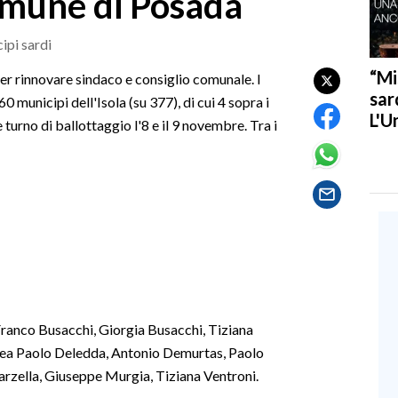
omune di Posada
ipi sardi
“Mi
er rinnovare sindaco e consiglio comunale. I
sar
0 municipi dell'Isola (su 377), di cui 4 sopra i
L'U
 turno di ballottaggio l'8 e il 9 novembre. Tra i
Franco Busacchi, Giorgia Busacchi, Tiziana
rea Paolo Deledda, Antonio Demurtas, Paolo
rzella, Giuseppe Murgia, Tiziana Ventroni.