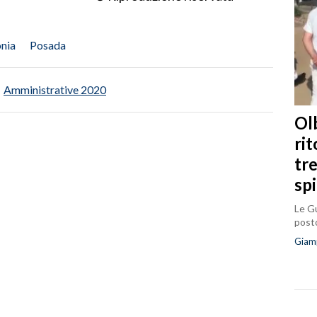
nia
Posada
Amministrative 2020
Olb
ri
tr
sp
Le Gu
posto
Giam