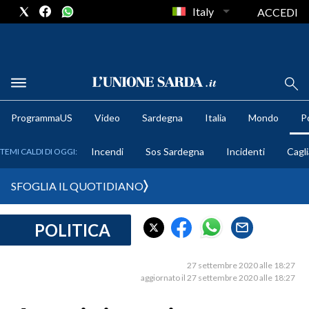
Italy
ACCEDI
METEO
ProgrammaUS
Video
Sardegna
Italia
Mondo
Po
COMUNI AL VOTO
Incendi
Sos Sardegna
Incidenti
Cagli
TEMI CALDI DI OGGI:
VIDEO
SFOGLIA IL QUOTIDIANO
FOTO
POLITICA
CRONACA SARDEGNA
CAGLIARI
27 settembre 2020 alle 18:27
PROVINCIA DI CAGLIARI
aggiornato il 27 settembre 2020 alle 18:27
SULCIS IGLESIENTE