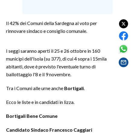
LAVORO
BANDI
Il 42% dei Comuni della Sardegna al voto per
rinnovare sindaco e consiglio comunale.
SPORT IN SARDEGNA
SPORT
I seggi saranno aperti il 25 e 26 ottobre in 160
RISULTATI E CLASSIFICHE
municipi dell'Isola (su 377), di cui 4 sopra i 15mila
CALCIO
abitanti, dove è previsto l'eventuale turno di
CALCIO REGIONALE
ballottaggio l'8 e il 9 novembre.
BASKET
Tra i Comuni alle urne anche
Bortigali
.
VOLLEY
MOTORI
Ecco le liste e in candidati in lizza.
TENNIS
Bortigali Bene Comune
ALTRI SPORT
Candidato Sindaco Francesco Caggiari
CULTURA