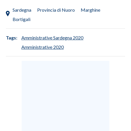
Sardegna
Provincia di Nuoro
Marghine
INFO AZIENDE
Bortigali
ABBONATI
ANNUNCI
Tags:
Amministrative Sardegna 2020
NECROLOGI
Amministrative 2020
PUBBLICITÀ
SPIAGGE
STORE