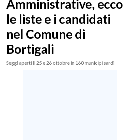
Amministrative, ecco
MEDIO CAMPIDANO
ORISTANO E PROVINCIA
le liste e i candidati
SASSARI E PROVINCIA
nel Comune di
GALLURA
NUORO E PROVINCIA
Bortigali
OGLIASTRA
AGENDA
Seggi aperti il 25 e 26 ottobre in 160 municipi sardi
CRONACA
ITALIA
MONDO
POLITICA
ECONOMIA
SERVIZI ALLE IMPRESE