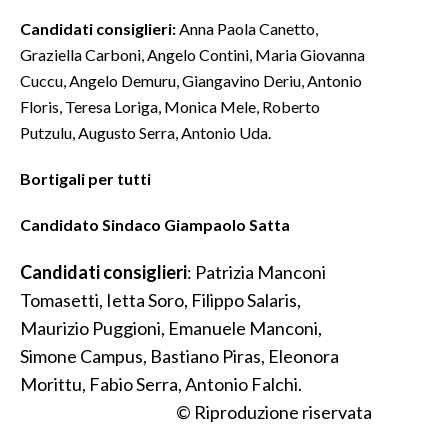
Candidati consiglieri:
Anna Paola Canetto,
SPETTACOLI
Graziella Carboni, Angelo Contini, Maria Giovanna
Cuccu, Angelo Demuru, Giangavino Deriu, Antonio
GOSSIP
Floris, Teresa Loriga, Monica Mele, Roberto
Putzulu, Augusto Serra, Antonio Uda.
SALUTE
Bortigali per tutti
SARDEGNA TURISMO
Candidato Sindaco Giampaolo Satta
SARDI NEL MONDO
NOTIZIE
Candidati consiglieri
: Patrizia Manconi
EVENTI
Tomasetti, Ietta Soro, Filippo Salaris,
Maurizio Puggioni, Emanuele Manconi,
#CARAUNIONE
Simone Campus, Bastiano Piras, Eleonora
Morittu, Fabio Serra, Antonio Falchi.
3 MINUTI CON
© Riproduzione riservata
INSULARITÀ