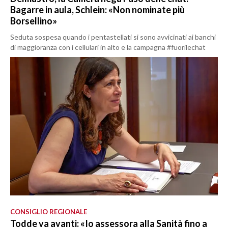
Bagarre in aula, Schlein: «Non nominate più
Borsellino»
Seduta sospesa quando i pentastellati si sono avvicinati ai banchi
di maggioranza con i cellulari in alto e la campagna #fuorilechat
CONSIGLIO REGIONALE
Todde va avanti: «Io assessora alla Sanità fino a