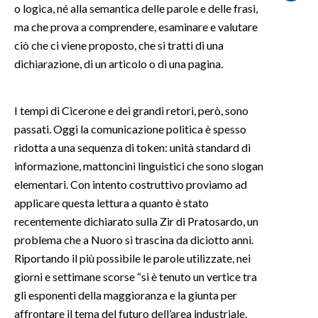
o logica, né alla semantica delle parole e delle frasi,
ma che prova a comprendere, esaminare e valutare
SPETTACOLI
ciò che ci viene proposto, che si tratti di una
dichiarazione, di un articolo o di una pagina.
GOSSIP
SALUTE
I tempi di Cicerone e dei grandi retori, però, sono
passati. Oggi la comunicazione politica è spesso
SARDEGNA TURISMO
ridotta a una sequenza di token: unità standard di
informazione, mattoncini linguistici che sono slogan
SARDI NEL MONDO
elementari. Con intento costruttivo proviamo ad
NOTIZIE
applicare questa lettura a quanto è stato
EVENTI
recentemente dichiarato sulla Zir di Pratosardo, un
problema che a Nuoro si trascina da diciotto anni.
#CARAUNIONE
Riportando il più possibile le parole utilizzate, nei
giorni e settimane scorse “si è tenuto un vertice tra
3 MINUTI CON
gli esponenti della maggioranza e la giunta per
affrontare il tema del futuro dell’area industriale,
INSULARITÀ