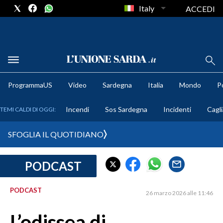
Italy
ACCEDI
METEO
ProgrammaUS
Video
Sardegna
Italia
Mondo
Po
COMUNI AL VOTO
Incendi
Sos Sardegna
Incidenti
Cagli
TEMI CALDI DI OGGI:
VIDEO
SFOGLIA IL QUOTIDIANO
FOTO
PODCAST
CRONACA SARDEGNA
CAGLIARI
PODCAST
26 marzo 2026 alle 11:46
PROVINCIA DI CAGLIARI
SULCIS IGLESIENTE
L’odissea di