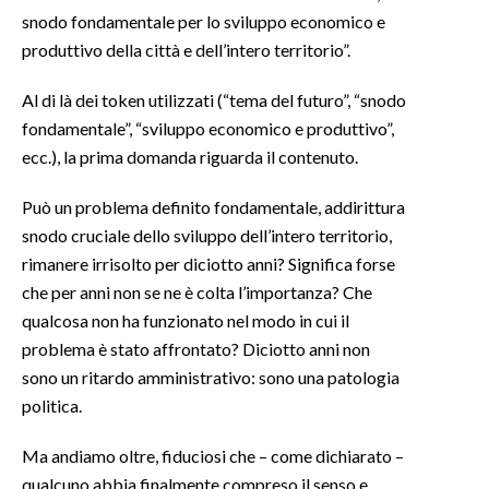
snodo fondamentale per lo sviluppo economico e
INFO AZIENDE
produttivo della città e dell’intero territorio”.
ABBONATI
Al di là dei token utilizzati (“tema del futuro”, “snodo
ANNUNCI
fondamentale”, “sviluppo economico e produttivo”,
NECROLOGI
ecc.), la prima domanda riguarda il contenuto.
PUBBLICITÀ
Può un problema definito fondamentale, addirittura
SPIAGGE
snodo cruciale dello sviluppo dell’intero territorio,
STORE
rimanere irrisolto per diciotto anni? Significa forse
che per anni non se ne è colta l’importanza? Che
qualcosa non ha funzionato nel modo in cui il
problema è stato affrontato? Diciotto anni non
sono un ritardo amministrativo: sono una patologia
politica.
Ma andiamo oltre, fiduciosi che – come dichiarato –
qualcuno abbia finalmente compreso il senso e