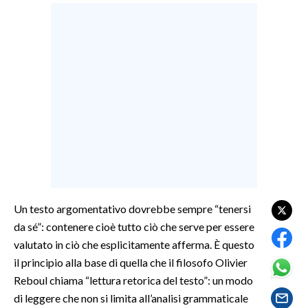
LAVORO
BANDI
SPORT IN SARDEGNA
SPORT
RISULTATI E CLASSIFICHE
CALCIO
CALCIO REGIONALE
BASKET
Un testo argomentativo dovrebbe sempre “tenersi
VOLLEY
da sé”: contenere cioè tutto ciò che serve per essere
MOTORI
valutato in ciò che esplicitamente afferma. È questo
TENNIS
il principio alla base di quella che il filosofo Olivier
ALTRI SPORT
Reboul chiama “lettura retorica del testo”: un modo
di leggere che non si limita all’analisi grammaticale
CULTURA