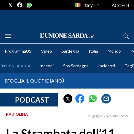
Italy
ACCEDI
METEO
ProgrammaUS
Video
Sardegna
Italia
Mondo
Po
COMUNI AL VOTO
Incendi
Sos Sardegna
Incidenti
Cagli
TEMI CALDI DI OGGI:
VIDEO
SFOGLIA IL QUOTIDIANO
FOTO
PODCAST
CRONACA SARDEGNA
CAGLIARI
RADIOLINA
11 giugno 2026 alle 15:15
PROVINCIA DI CAGLIARI
SULCIS IGLESIENTE
La Strambata dell’11