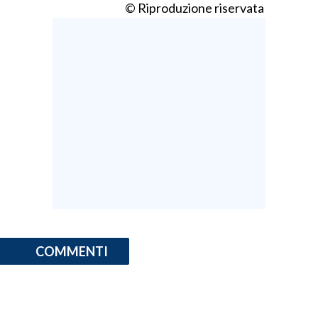
© Riproduzione riservata
INFO AZIENDE
ABBONATI
ANNUNCI
NECROLOGI
PUBBLICITÀ
SPIAGGE
STORE
COMMENTI