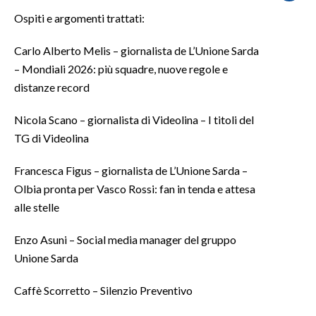
Ospiti e argomenti trattati:
SPETTACOLI
Carlo Alberto Melis – giornalista de L’Unione Sarda
GOSSIP
– Mondiali 2026: più squadre, nuove regole e
distanze record
SALUTE
Nicola Scano – giornalista di Videolina – I titoli del
SARDEGNA TURISMO
TG di Videolina
SARDI NEL MONDO
Francesca Figus – giornalista de L’Unione Sarda –
Olbia pronta per Vasco Rossi: fan in tenda e attesa
NOTIZIE
alle stelle
EVENTI
Enzo Asuni – Social media manager del gruppo
#CARAUNIONE
Unione Sarda
3 MINUTI CON
Caffè Scorretto – Silenzio Preventivo
INSULARITÀ