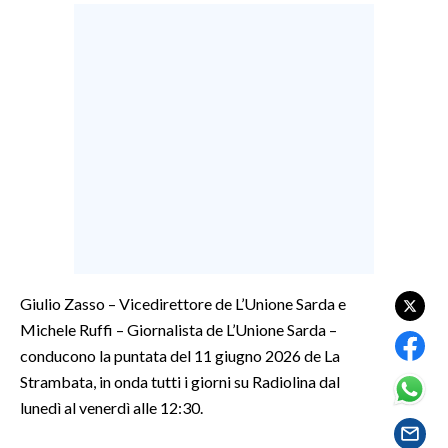
LAVORO
BANDI
SPORT IN SARDEGNA
SPORT
RISULTATI E CLASSIFICHE
CALCIO
CALCIO REGIONALE
BASKET
Giulio Zasso – Vicedirettore de L’Unione Sarda e
VOLLEY
Michele Ruffi – Giornalista de L’Unione Sarda –
MOTORI
conducono la puntata del 11 giugno 2026 de La
TENNIS
Strambata, in onda tutti i giorni su Radiolina dal
ALTRI SPORT
lunedì al venerdì alle 12:30.
CULTURA