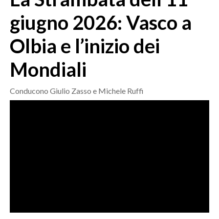
MEDIO CAMPIDANO
giugno 2026: Vasco a
ORISTANO E PROVINCIA
SASSARI E PROVINCIA
Olbia e l’inizio dei
GALLURA
Mondiali
NUORO E PROVINCIA
OGLIASTRA
Conducono Giulio Zasso e Michele Ruffi
AGENDA
CRONACA
ITALIA
MONDO
POLITICA
ECONOMIA
SERVIZI ALLE IMPRESE