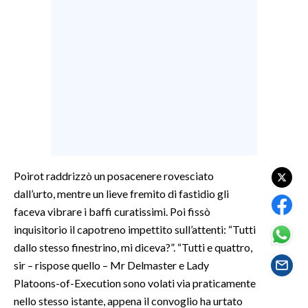
LAVORO
BANDI
SPORT IN SARDEGNA
SPORT
RISULTATI E CLASSIFICHE
CALCIO
CALCIO REGIONALE
Poirot raddrizzò un posacenere rovesciato
BASKET
dall’urto, mentre un lieve fremito di fastidio gli
VOLLEY
faceva vibrare i baffi curatissimi. Poi fissò
inquisitorio il capotreno impettito sull’attenti: “Tutti
MOTORI
dallo stesso finestrino, mi diceva?”. “Tutti e quattro,
TENNIS
sir – rispose quello – Mr Delmaster e Lady
ALTRI SPORT
Platoons-of-Execution sono volati via praticamente
nello stesso istante, appena il convoglio ha urtato
CULTURA