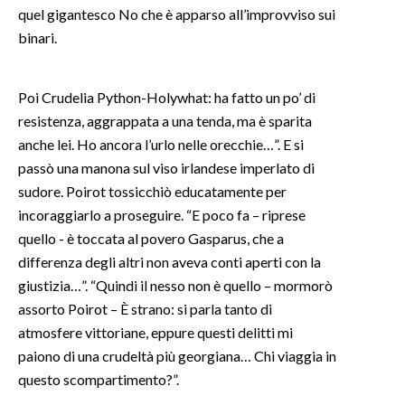
quel gigantesco No che è apparso all’improvviso sui
binari.
SPETTACOLI
GOSSIP
Poi Crudelia Python-Holywhat: ha fatto un po’ di
resistenza, aggrappata a una tenda, ma è sparita
SALUTE
anche lei. Ho ancora l’urlo nelle orecchie…”. E si
passò una manona sul viso irlandese imperlato di
SARDEGNA TURISMO
sudore. Poirot tossicchiò educatamente per
SARDI NEL MONDO
incoraggiarlo a proseguire. “E poco fa – riprese
quello - è toccata al povero Gasparus, che a
NOTIZIE
differenza degli altri non aveva conti aperti con la
EVENTI
giustizia…”. “Quindi il nesso non è quello – mormorò
assorto Poirot – È strano: si parla tanto di
#CARAUNIONE
atmosfere vittoriane, eppure questi delitti mi
paiono di una crudeltà più georgiana… Chi viaggia in
3 MINUTI CON
questo scompartimento?”.
INSULARITÀ