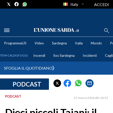
Italy
ACCEDI
METEO
ProgrammaUS
Video
Sardegna
Italia
Mondo
Po
COMUNI AL VOTO
Incendi
Sos Sardegna
Incidenti
Cagli
TEMI CALDI DI OGGI:
VIDEO
SFOGLIA IL QUOTIDIANO
FOTO
PODCAST
CRONACA SARDEGNA
CAGLIARI
PODCAST
27 marzo 2026 alle 10:53
PROVINCIA DI CAGLIARI
SULCIS IGLESIENTE
Dieci piccoli Tajani: il