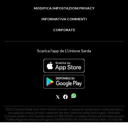
MODIFICA IMPOSTAZIONI PRIVACY
INFORMATIVA COMMENTI
CORPORATE
Scarica l'app de L'Unione Sarda
2021 L'Unione Sarda S.p.A. Tutti i diritti riservati. É vietata la riproduzione, anche parziale e
con qualsiasi mezzo, di tutti i materiali del sito. | Indirizzo della Sede Legale: Piazzetta
L'Unione Sarda nr. 24 | Capitale sociale 11.400.000,00 i.v. | Codice Fiscale ed iscrizione presso
l'Ufficio Registro Imprese di Cagliari 01687830925 (P.I. 02544190925) | REA: CA-136248