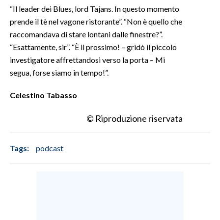
“Il leader dei Blues, lord Tajans. In questo momento
INFO AZIENDE
prende il tè nel vagone ristorante”. “Non è quello che
raccomandava di stare lontani dalle finestre?”.
ABBONATI
“Esattamente, sir”. “È il prossimo! – gridò il piccolo
ANNUNCI
investigatore affrettandosi verso la porta – Mi
NECROLOGI
segua, forse siamo in tempo!”.
PUBBLICITÀ
Celestino Tabasso
SPIAGGE
STORE
© Riproduzione riservata
Tags:
podcast