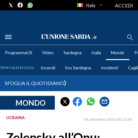
Italy
ACCEDI
METEO
ProgrammaUS
Video
Sardegna
Italia
Mondo
Po
COMUNI AL VOTO
Incendi
Sos Sardegna
Incidenti
Cagli
TEMI CALDI DI OGGI:
VIDEO
SFOGLIA IL QUOTIDIANO
FOTO
MONDO
CRONACA SARDEGNA
CAGLIARI
UCRAINA
19 settembre 2023 alle 21:30
PROVINCIA DI CAGLIARI
SULCIS IGLESIENTE
Zelensky all’Onu: