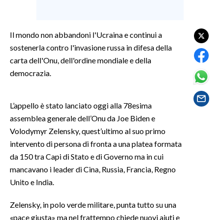
SPETTACOLI
Il mondo non abbandoni l'Ucraina e continui a
GOSSIP
sostenerla contro l'invasione russa in difesa della
carta dell'Onu, dell'ordine mondiale e della
SALUTE
democrazia.
SARDEGNA TURISMO
L’appello è stato lanciato oggi alla 78esima
SARDI NEL MONDO
assemblea generale dell’Onu da Joe Biden e
Volodymyr Zelensky, quest’ultimo al suo primo
NOTIZIE
intervento di persona di fronta a una platea formata
EVENTI
da 150 tra Capi di Stato e di Governo ma in cui
mancavano i leader di Cina, Russia, Francia, Regno
#CARAUNIONE
Unito e India.
3 MINUTI CON
Zelensky, in polo verde militare, punta tutto su una
«pace giusta» ma nel frattempo chiede nuovi aiuti e
INSULARITÀ