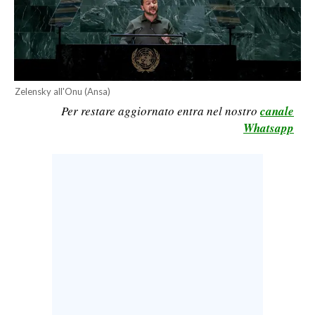
LAVORO
BANDI
SPORT IN SARDEGNA
Zelensky all'Onu (Ansa)
SPORT
Per restare aggiornato entra nel nostro
canale
Whatsapp
RISULTATI E CLASSIFICHE
CALCIO
CALCIO REGIONALE
BASKET
VOLLEY
MOTORI
TENNIS
ALTRI SPORT
CULTURA