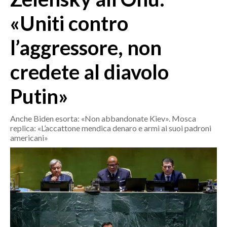
MEDIO CAMPIDANO
«Uniti contro
ORISTANO E PROVINCIA
SASSARI E PROVINCIA
l’aggressore, non
GALLURA
credete al diavolo
NUORO E PROVINCIA
OGLIASTRA
Putin»
AGENDA
Anche Biden esorta: «Non abbandonate Kiev». Mosca
CRONACA
replica: «L’accattone mendica denaro e armi ai suoi padroni
ITALIA
americani»
MONDO
POLITICA
ECONOMIA
SERVIZI ALLE IMPRESE