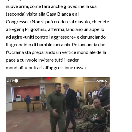
nuove armi, come farà anche giovedì nella sua
INFO AZIENDE
(seconda) visita alla Casa Bianca e al
Congresso. «Non si può credere al diavolo, chiedete
ABBONATI
a Evgenij Prigozhin», afferma, lanciano un appello
ANNUNCI
ad agire «uniti contro l’aggressore» e denunciando
NECROLOGI
il «genocidio di bambini ucraini». Poi annuncia che
PUBBLICITÀ
l’Ucraina sta preparando un vertice mondiale della
SPIAGGE
pace a cui vuole invitare tutti i leader
STORE
mondiali «contrari all’aggressione russa».