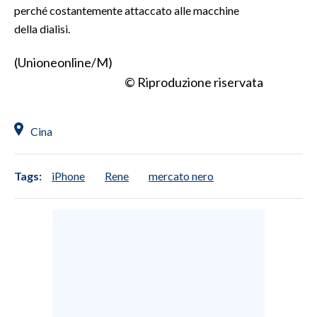
perché costantemente attaccato alle macchine
della dialisi.
INFO AZIENDE
ABBONATI
(Unioneonline/M)
ANNUNCI
© Riproduzione riservata
NECROLOGI
PUBBLICITÀ
Cina
SPIAGGE
STORE
Tags:
iPhone
Rene
mercato nero