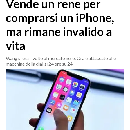
Vende un rene per
MEDIO CAMPIDANO
ORISTANO E PROVINCIA
comprarsi un iPhone,
SASSARI E PROVINCIA
ma rimane invalido a
GALLURA
NUORO E PROVINCIA
vita
OGLIASTRA
AGENDA
Wang si era rivolto al mercato nero. Ora è attaccato alle
macchine della dialisi 24 ore su 24
CRONACA
ITALIA
MONDO
POLITICA
ECONOMIA
SERVIZI ALLE IMPRESE