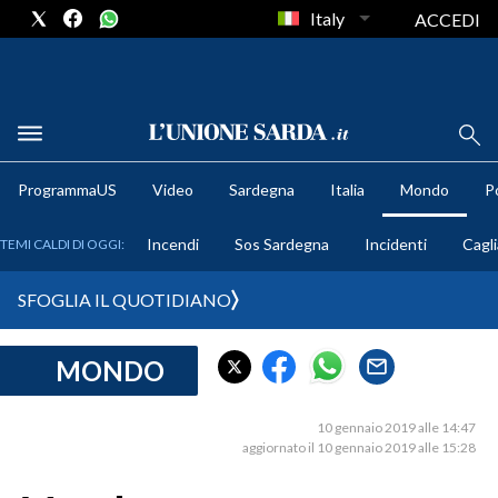
Italy
ACCEDI
METEO
ProgrammaUS
Video
Sardegna
Italia
Mondo
Po
COMUNI AL VOTO
Incendi
Sos Sardegna
Incidenti
Cagli
TEMI CALDI DI OGGI:
VIDEO
SFOGLIA IL QUOTIDIANO
FOTO
MONDO
CRONACA SARDEGNA
CAGLIARI
10 gennaio 2019 alle 14:47
PROVINCIA DI CAGLIARI
aggiornato il 10 gennaio 2019 alle 15:28
SULCIS IGLESIENTE