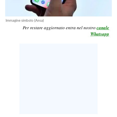
LAVORO
BANDI
Immagine simbolo (Ansa)
Per restare aggiornato entra nel nostro
canale
SPORT IN SARDEGNA
Whatsapp
SPORT
RISULTATI E CLASSIFICHE
CALCIO
CALCIO REGIONALE
BASKET
VOLLEY
MOTORI
TENNIS
ALTRI SPORT
CULTURA