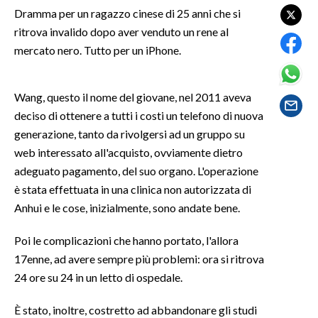
Dramma per un ragazzo cinese di 25 anni che si
ritrova invalido dopo aver venduto un rene al
SPETTACOLI
mercato nero. Tutto per un iPhone.
GOSSIP
Wang, questo il nome del giovane, nel 2011 aveva
SALUTE
deciso di ottenere a tutti i costi un telefono di nuova
generazione, tanto da rivolgersi ad un gruppo su
SARDEGNA TURISMO
web interessato all'acquisto, ovviamente dietro
SARDI NEL MONDO
adeguato pagamento, del suo organo. L'operazione
è stata effettuata in una clinica non autorizzata di
NOTIZIE
Anhui e le cose, inizialmente, sono andate bene.
EVENTI
Poi le complicazioni che hanno portato, l'allora
#CARAUNIONE
17enne, ad avere sempre più problemi: ora si ritrova
24 ore su 24 in un letto di ospedale.
3 MINUTI CON
È stato, inoltre, costretto ad abbandonare gli studi
INSULARITÀ