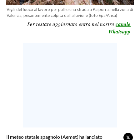
LAVORO
Vigili del fuoco al lavoro per pulire una strada a Paiporra, nella zona di
Valencia, pesantemente colpita dall'alluvione (foto Epa/Ansa)
BANDI
Per restare aggiornato entra nel nostro
canale
Whatsapp
SPORT IN SARDEGNA
SPORT
RISULTATI E CLASSIFICHE
CALCIO
CALCIO REGIONALE
BASKET
VOLLEY
MOTORI
TENNIS
ALTRI SPORT
Il meteo statale spagnolo (Aemet) ha lanciato
CULTURA