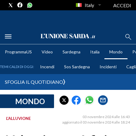
Italy
ACCEDI
METEO
ProgrammaUS
Video
Sardegna
Italia
Mondo
Po
COMUNI AL VOTO
Incendi
Sos Sardegna
Incidenti
Cagli
TEMI CALDI DI OGGI:
VIDEO
SFOGLIA IL QUOTIDIANO
FOTO
MONDO
CRONACA SARDEGNA
CAGLIARI
03 novembre 2024 alle 16:43
L’ALLUVIONE
PROVINCIA DI CAGLIARI
aggiornato il 03 novembre 2024 alle 18:24
SULCIS IGLESIENTE