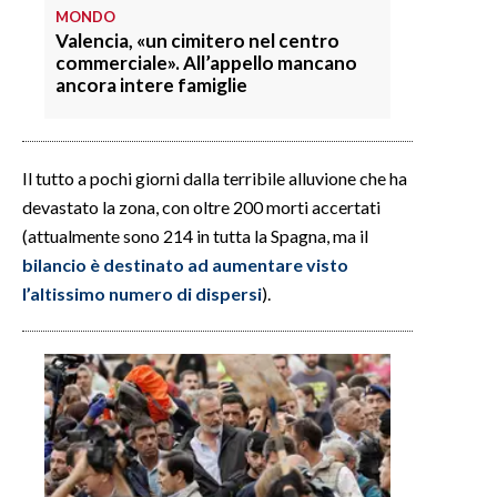
MONDO
Valencia, «un cimitero nel centro
INFO AZIENDE
commerciale». All’appello mancano
ABBONATI
ancora intere famiglie
ANNUNCI
NECROLOGI
Il tutto a pochi giorni dalla terribile alluvione che ha
PUBBLICITÀ
devastato la zona, con oltre 200 morti accertati
SPIAGGE
(attualmente sono 214 in tutta la Spagna, ma il
STORE
bilancio è destinato ad aumentare visto
l’altissimo numero di dispersi
).