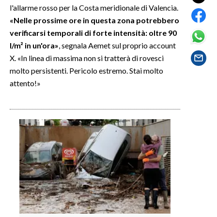
l'allarme rosso per la Costa meridionale di Valencia.
«Nelle prossime ore in questa zona potrebbero
SPETTACOLI
verificarsi temporali di forte intensità: oltre 90
GOSSIP
l/m² in un'ora»
, segnala Aemet sul proprio account
X. «In linea di massima non si tratterà di rovesci
SALUTE
molto persistenti. Pericolo estremo. Stai molto
attento!»
SARDEGNA TURISMO
SARDI NEL MONDO
NOTIZIE
EVENTI
#CARAUNIONE
3 MINUTI CON
INSULARITÀ