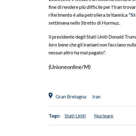
fine di rendere più difficile per l'Iran trovar
SPETTACOLI
riferimento è alla petroliera britannica "
St
settimana nello Stretto di Hormuz.
GOSSIP
Il presidente degli Stati Uniti Donald Trum
SALUTE
loro bene che gli iraniani non facciano nul
nessun altro ha mai pagato".
SARDEGNA TURISMO
(Unioneonline/M)
SARDI NEL MONDO
NOTIZIE
EVENTI
Gran Bretagna
Iran
#CARAUNIONE
Tags:
Stati Uniti
Nucleare
3 MINUTI CON
INSULARITÀ