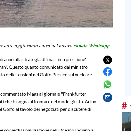
restare aggiornato entra nel nostro
canale Whatsapp
iranno alla strategia di 'massima pressione'
l'Iran". Questo quanto comunicato dal ministro
o delle tensioni nel Golfo Persico sul nucleare.
a commentato Maas al giornale "Frankfurter
enti che bisogna affrontare nel modo giusto. Ad un
#
l Golfo al tavolo dei negoziati per discutere di
he sorvegli la navigazione nell'Oceano Indiano al