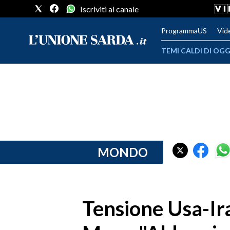
Iscriviti al canale
ProgrammaUS
Vid
TEMI CALDI DI OGG
METEO
COMUNI AL VOTO
VIDEO
FOTO
MONDO
CRONACA SARDEGNA
CAGLIARI
Tensione Usa-Ira
PROVINCIA DI CAGLIARI
SULCIS IGLESIENTE