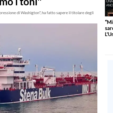
mo i toni"
ressione di Washigton", ha fatto sapere il titolare degli
“Mi
sar
L'U