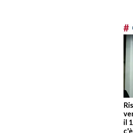
#
Ris
ven
il 
c'