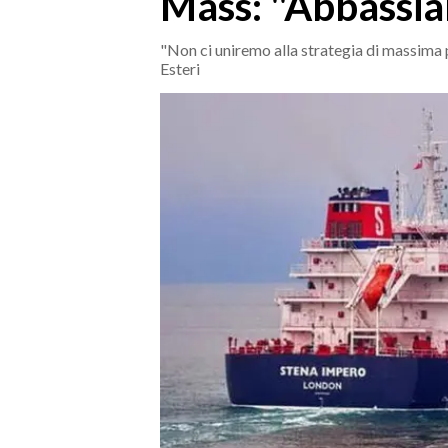
Mass: "Abbassia
MEDIO CAMPIDANO
ORISTANO E PROVINCIA
"Non ci uniremo alla strategia di massima p
Esteri
SASSARI E PROVINCIA
GALLURA
NUORO E PROVINCIA
OGLIASTRA
AGENDA
CRONACA
ITALIA
MONDO
POLITICA
ECONOMIA
SERVIZI ALLE IMPRESE