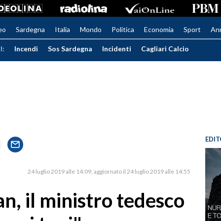
eo
Sardegna
Italia
Mondo
Politica
Economia
Sport
An
I:
Incendi
Sos Sardegna
Incidenti
Cagliari Calcio
EDIT
24 luglio 2019 alle 14:09
aggiornato il 24 luglio 2019 alle 14:55
n, il ministro tedesco