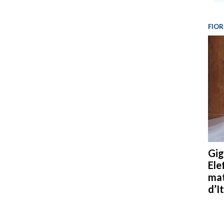
FIOR
Gig
Ele
mat
d’It