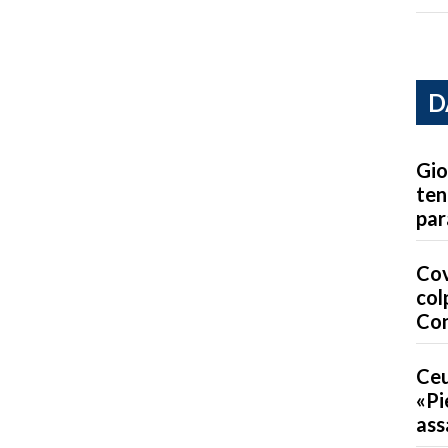
D
Gio
ten
par
Cov
col
Co
Ceu
«Pi
ass