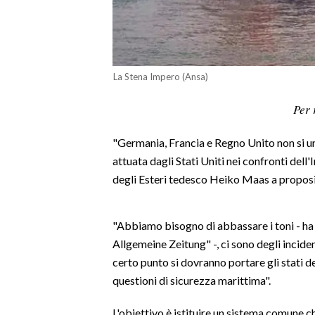
LAVORO
BANDI
SPORT IN SARDEGNA
La Stena Impero (Ansa)
Per 
SPORT
RISULTATI E CLASSIFICHE
"Germania, Francia e Regno Unito non si un
CALCIO
attuata dagli Stati Uniti nei confronti del
CALCIO REGIONALE
degli Esteri tedesco Heiko Maas a proposit
BASKET
VOLLEY
"Abbiamo bisogno di abbassare i toni - h
MOTORI
Allgemeine Zeitung" -, ci sono degli incid
TENNIS
certo punto si dovranno portare gli stati de
ALTRI SPORT
questioni di sicurezza marittima".
L'obiettivo è istituire un sistema comune c
CULTURA