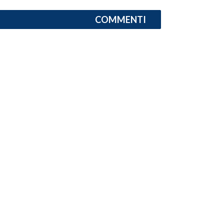
COMMENTI
INFO AZIENDE
ABBONATI
ANNUNCI
NECROLOGI
PUBBLICITÀ
SPIAGGE
STORE