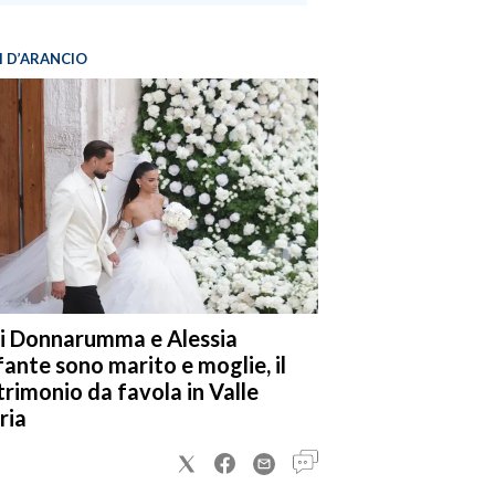
I D’ARANCIO
i Donnarumma e Alessia
fante sono marito e moglie, il
rimonio da favola in Valle
ria