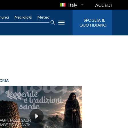
Italy
ACCEDI
nunci
Necrologi
Meteo
SFOGLIA IL
QUOTIDIANO
ORIA