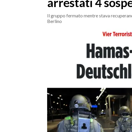
arrestati 4 sosp
MEDIO CAMPIDANO
ORISTANO E PROVINCIA
Il gruppo fermato mentre stava recuperando
SASSARI E PROVINCIA
Berlino
GALLURA
NUORO E PROVINCIA
OGLIASTRA
AGENDA
CRONACA
ITALIA
MONDO
POLITICA
ECONOMIA
SERVIZI ALLE IMPRESE