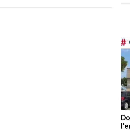
#
Do
l'