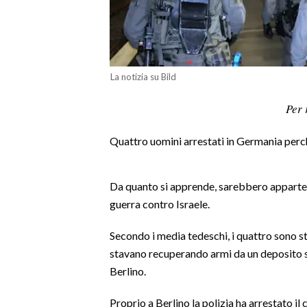
LAVORO
BANDI
SPORT IN SARDEGNA
La notizia su Bild
SPORT
Per 
RISULTATI E CLASSIFICHE
Quattro uomini arrestati in Germania perch
CALCIO
CALCIO REGIONALE
Da quanto si apprende, sarebbero apparten
BASKET
guerra contro Israele.
VOLLEY
MOTORI
Secondo i media tedeschi, i quattro sono st
TENNIS
stavano recuperando armi da un deposito so
Berlino.
ALTRI SPORT
Proprio a Berlino la polizia ha arrestato i
CULTURA