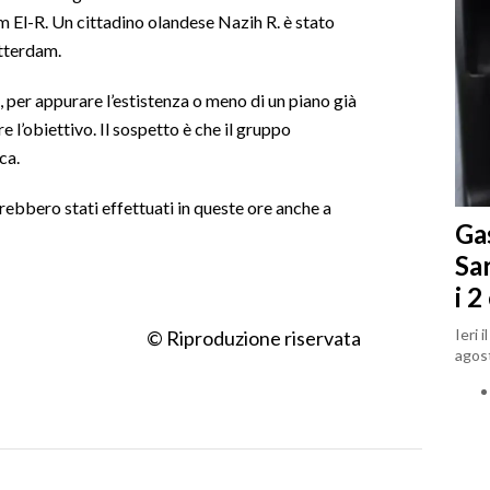
m El-R. Un cittadino olandese Nazih R. è stato
otterdam.
, per appurare l’estistenza o meno di un piano già
 l’obiettivo. Il sospetto è che il gruppo
ica.
arebbero stati effettuati in queste ore anche a
Gas
Sa
i 2
Ieri 
© Riproduzione riservata
agost