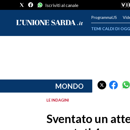
Iscriviti al canale
ProgrammaUS
Vid
TEMI CALDI DI OGG
METEO
COMUNI AL VOTO
VIDEO
FOTO
MONDO
CRONACA SARDEGNA
LE INDAGINI
CAGLIARI
Sventato un att
PROVINCIA DI CAGLIARI
SULCIS IGLESIENTE