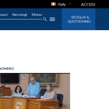
Italy
ACCEDI
nunci
Necrologi
Meteo
SFOGLIA IL
QUOTIDIANO
FENOMENO