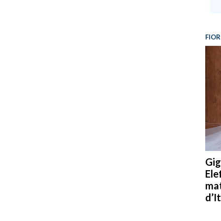
FIOR
Gig
Ele
mat
d’It