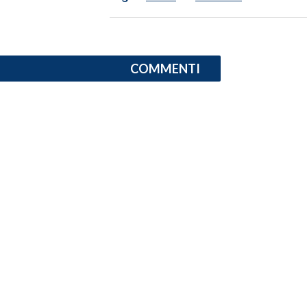
INFO AZIENDE
ABBONATI
COMMENTI
ANNUNCI
NECROLOGI
PUBBLICITÀ
SPIAGGE
STORE