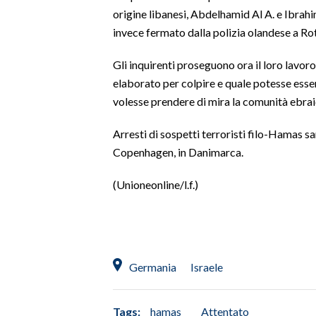
origine libanesi, Abdelhamid Al A. e Ibrahi
SPETTACOLI
invece fermato dalla polizia olandese a R
Gli inquirenti proseguono ora il loro lavoro
GOSSIP
elaborato per colpire e quale potesse essere
SALUTE
volesse prendere di mira la comunità ebra
SARDEGNA TURISMO
Arresti di sospetti terroristi filo-Hamas s
Copenhagen, in Danimarca.
SARDI NEL MONDO
(Unioneonline/l.f.)
NOTIZIE
EVENTI
#CARAUNIONE
Germania
Israele
3 MINUTI CON
Tags:
hamas
Attentato
INSULARITÀ