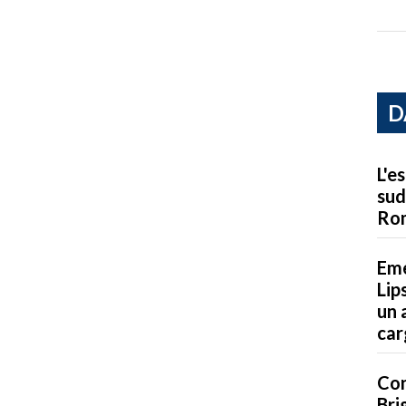
D
L'e
sud
Ro
Eme
Lip
un 
car
Con
Bri