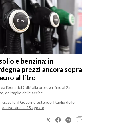
olio e benzina: in
rdegna prezzi ancora sopra
 euro al litro
il via libera del CdM alla proroga, fino al 25
o, del taglio delle accise
Gasolio, il Governo estende il taglio delle
accise sino al 25 agosto