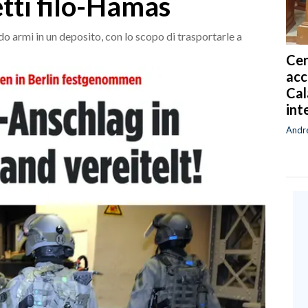
etti filo-Hamas
 armi in un deposito, con lo scopo di trasportarle a
Cen
acc
Cal
int
Andr