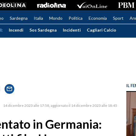
eo
Sardegna
Italia
Mondo
Politica
Economia
Sport
An
I:
Incendi
Sos Sardegna
Incidenti
Cagliari Calcio
IL 
14 dicembre 2023 alle 17:58
aggiornato il 14 dicembre 2023 alle 18:45
entato in Germania: