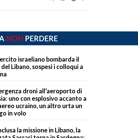
A
NON
PERDERE
sercito israeliano bombarda il
 del Libano, sospesi i colloqui a
ma
rgenza droni all’aeroporto di
sia: uno con esplosivo accanto a
aereo ucraino, un altro urta un
go in volo
clusa la missione in Libano, la
gata Sassari torna in Sardegna: