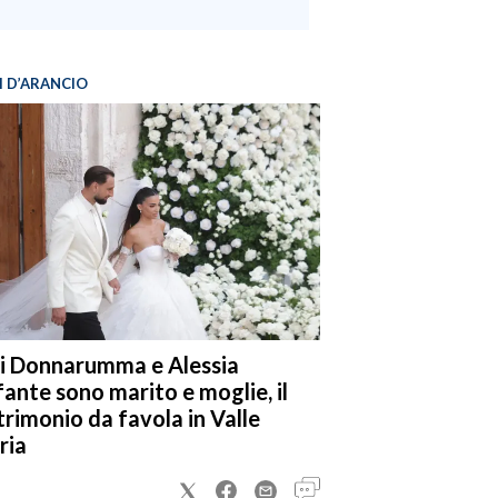
I D’ARANCIO
i Donnarumma e Alessia
fante sono marito e moglie, il
rimonio da favola in Valle
ria