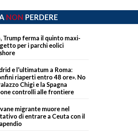
A
NON
PERDERE
, Trump ferma il quinto maxi-
getto per i parchi eolici
shore
rid e l’ultimatum a Roma:
nfini riaperti entro 48 ore». No
Palazzo Chigi e la Spagna
one controlli alle frontiere
vane migrante muore nel
tativo di entrare a Ceuta con il
apendio