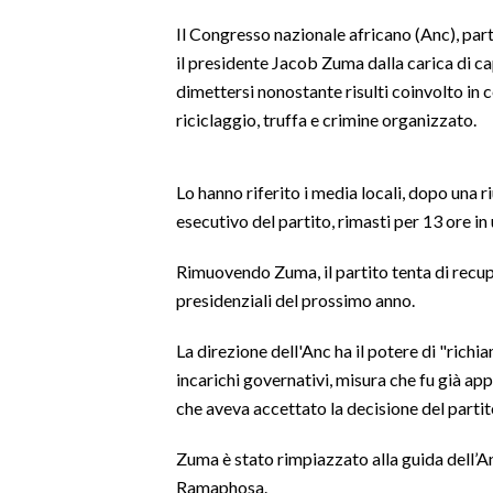
LAVORO
Il Congresso nazionale africano (Anc), part
il presidente Jacob Zuma dalla carica di cap
BANDI
dimettersi nonostante risulti coinvolto in c
SPORT IN SARDEGNA
riciclaggio, truffa e crimine organizzato.
SPORT
Lo hanno riferito i media locali, dopo un
RISULTATI E CLASSIFICHE
esecutivo del partito, rimasti per 13 ore in 
CALCIO
CALCIO REGIONALE
Rimuovendo Zuma, il partito tenta di recuper
presidenziali del prossimo anno.
BASKET
VOLLEY
La direzione dell'Anc ha il potere di "richia
MOTORI
incarichi governativi, misura che fu già a
TENNIS
che aveva accettato la decisione del partit
ALTRI SPORT
Zuma è stato rimpiazzato alla guida dell’A
Ramaphosa.
CULTURA