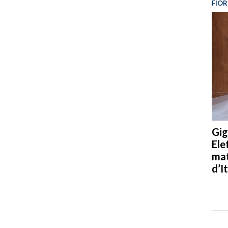
FIOR
Gig
Ele
mat
d’It