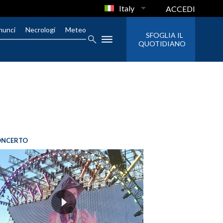
Italy
ACCEDI
nunci
Necrologi
Meteo
SFOGLIA IL
QUOTIDIANO
ONCERTO