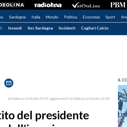
eo
Sardegna
Italia
Mondo
Politica
Economia
Sport
An
I:
Incendi
Sos Sardegna
Incidenti
Cagliari Calcio
IL C
13 febbraio 2018 alle 09:39
aggiornato il 13 febbraio 2018 alle 22:09
tito del presidente