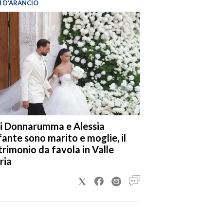
I D’ARANCIO
i Donnarumma e Alessia
fante sono marito e moglie, il
rimonio da favola in Valle
ria