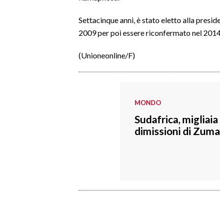
Settacinque anni, è stato eletto alla presid
SPETTACOLI
2009 per poi essere riconfermato nel 2014
GOSSIP
(Unioneonline/F)
SALUTE
SARDEGNA TURISMO
MONDO
SARDI NEL MONDO
Sudafrica, migliaia
dimissioni di Zuma
NOTIZIE
EVENTI
#CARAUNIONE
3 MINUTI CON
INSULARITÀ