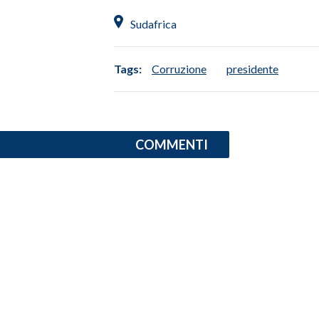
Sudafrica
INFO AZIENDE
ABBONATI
Tags:
Corruzione
presidente
ANNUNCI
NECROLOGI
PUBBLICITÀ
SPIAGGE
COMMENTI
STORE