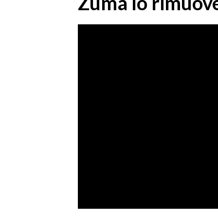
Zuma lo rimuove 
MEDIO CAMPIDANO
ORISTANO E PROVINCIA
SASSARI E PROVINCIA
GALLURA
NUORO E PROVINCIA
OGLIASTRA
AGENDA
CRONACA
ITALIA
MONDO
POLITICA
ECONOMIA
SERVIZI ALLE IMPRESE