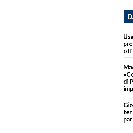
D
Usa
pro
off
Mad
«Co
di 
imp
Gio
ten
par