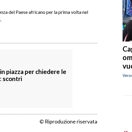
enza del Paese africano per la prima volta nel
.
Cag
om
vuo
 in piazza per chiedere le
Vero
: scontri
© Riproduzione riservata