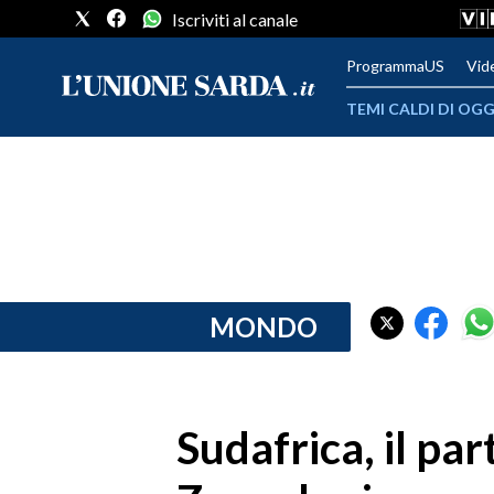
Iscriviti al canale
ProgrammaUS
Vid
TEMI CALDI DI OGG
METEO
COMUNI AL VOTO
VIDEO
FOTO
MONDO
CRONACA SARDEGNA
CAGLIARI
Sudafrica, il par
PROVINCIA DI CAGLIARI
SULCIS IGLESIENTE