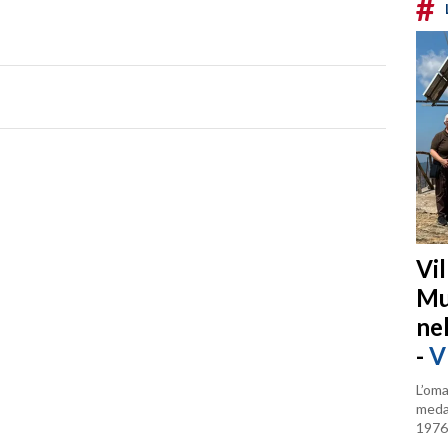
#
Vi
Mu
ne
-
V
L’oma
medag
1976