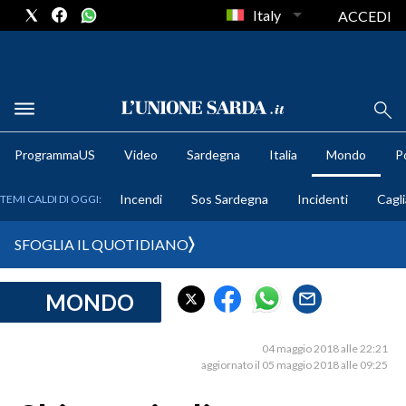
Italy
ACCEDI
METEO
ProgrammaUS
Video
Sardegna
Italia
Mondo
Po
COMUNI AL VOTO
Incendi
Sos Sardegna
Incidenti
Cagli
TEMI CALDI DI OGGI:
VIDEO
SFOGLIA IL QUOTIDIANO
FOTO
MONDO
CRONACA SARDEGNA
CAGLIARI
04 maggio 2018 alle 22:21
PROVINCIA DI CAGLIARI
aggiornato il 05 maggio 2018 alle 09:25
SULCIS IGLESIENTE