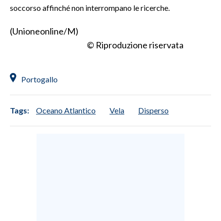
soccorso affinché non interrompano le ricerche.
SPETTACOLI
(Unioneonline/M)
© Riproduzione riservata
GOSSIP
SALUTE
Portogallo
SARDEGNA TURISMO
Tags:
Oceano Atlantico
Vela
Disperso
SARDI NEL MONDO
NOTIZIE
EVENTI
#CARAUNIONE
3 MINUTI CON
INSULARITÀ