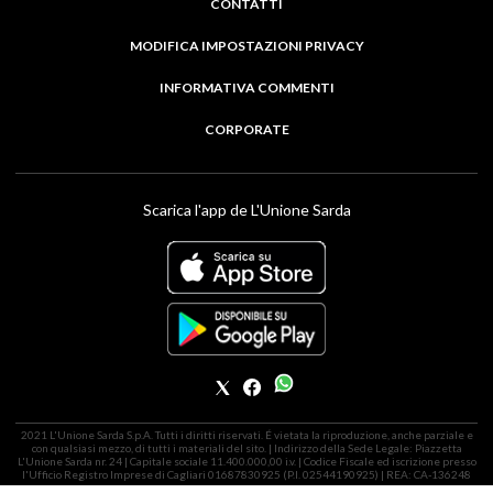
CONTATTI
MODIFICA IMPOSTAZIONI PRIVACY
INFORMATIVA COMMENTI
CORPORATE
Scarica l'app de L'Unione Sarda
2021 L'Unione Sarda S.p.A. Tutti i diritti riservati. É vietata la riproduzione, anche parziale e
con qualsiasi mezzo, di tutti i materiali del sito. | Indirizzo della Sede Legale: Piazzetta
L'Unione Sarda nr. 24 | Capitale sociale 11.400.000,00 i.v. | Codice Fiscale ed iscrizione presso
l'Ufficio Registro Imprese di Cagliari 01687830925 (P.I. 02544190925) | REA: CA-136248