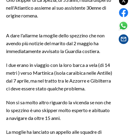
nell'Atlantico assieme al suo assistente 30enne di
LAVORO
origine romena.
BANDI
SPORT IN SARDEGNA
A dare l'allarme la moglie dello spezzino che non
avendo più notizie del marito dal 2 maggio ha
SPORT
immediatamente avvisato la Guardia costiera.
RISULTATI E CLASSIFICHE
I due erano in viaggio con la loro barca a vela (di 14
CALCIO
metri ) verso Martinica (isola caraibica nelle Antille)
CALCIO REGIONALE
dal 7 aprile, ma nel tratto tra le Azzorre e Gibilterra
BASKET
ci deve essere stato qualche problema.
VOLLEY
MOTORI
Non si sa molto altro riguardo la vicenda se non che
lo spezzino è uno skipper molto esperto e abituato
TENNIS
a navigare da oltre 15 anni.
ALTRI SPORT
La moglie ha lanciato un appello alle squadre di
CULTURA