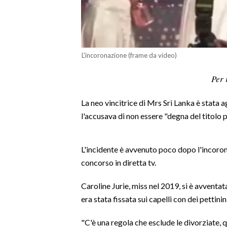
LAVORO
BANDI
SPORT IN SARDEGNA
L'incoronazione (frame da video)
Per 
SPORT
RISULTATI E CLASSIFICHE
La neo vincitrice di Mrs Sri Lanka è stata a
CALCIO
l'accusava di non essere "degna del titolo 
CALCIO REGIONALE
BASKET
L'incidente è avvenuto poco dopo l'incoro
VOLLEY
concorso in diretta tv.
MOTORI
Caroline Jurie, miss nel 2019, si è avventat
TENNIS
era stata fissata sui capelli con dei pettinini
ALTRI SPORT
"C'è una regola che esclude le divorziate, 
CULTURA