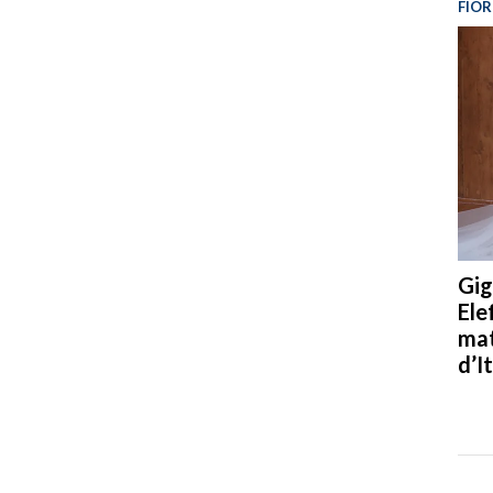
FIOR
Gig
Ele
mat
d’It