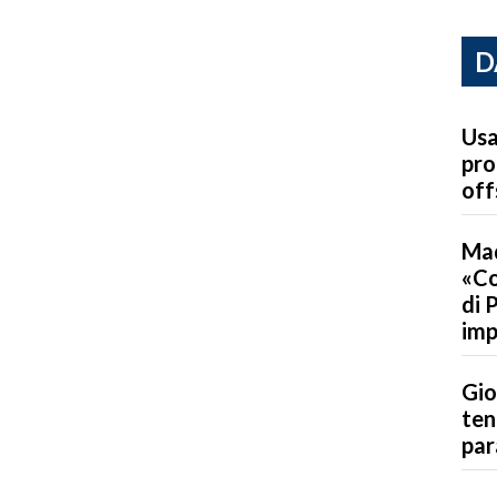
D
Usa
pro
off
Mad
«Co
di 
imp
Gio
ten
par