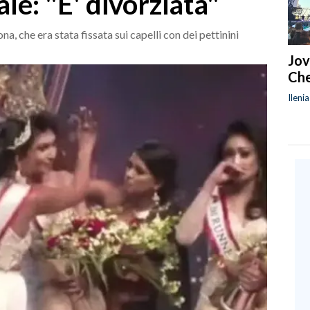
ale: "E' divorziata"
ona, che era stata fissata sui capelli con dei pettinini
Jov
Che
Ileni