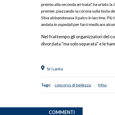
premio alla seconda arrivata", ha urlato la J
premier, piazzando la corona sulla testa del
SPETTACOLI
Silva abbandonava il palco in lacrime. Più 
GOSSIP
andata in ospedali per farsi medicare alcun
Nel frattempo gli organizzatori del 
SALUTE
divorziata "ma solo separata" e le han
SARDEGNA TURISMO
SARDI NEL MONDO
Sri Lanka
NOTIZIE
EVENTI
Tags:
concorso di bellezza
Miss
#CARAUNIONE
3 MINUTI CON
COMMENTI
INSULARITÀ