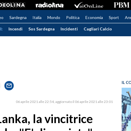
eo
Sardegna
Italia
Mondo
Politica
Economia
Sport
An
I:
Incendi
Sos Sardegna
Incidenti
Cagliari Calcio
IL C
06 aprile 2021 alle 22:54
aggiornato il 06 aprile 2021 alle 23:01
Lanka, la vincitrice