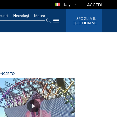
Italy
ACCEDI
nunci
Necrologi
Meteo
SFOGLIA IL
QUOTIDIANO
ONCERTO