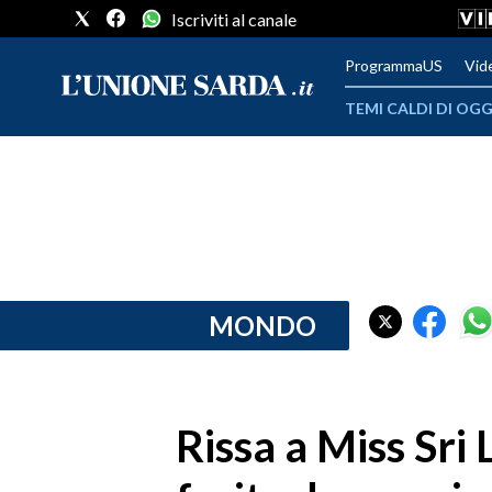
Iscriviti al canale
ProgrammaUS
Vid
TEMI CALDI DI OGG
METEO
COMUNI AL VOTO
VIDEO
FOTO
MONDO
CRONACA SARDEGNA
CAGLIARI
Rissa a Miss Sri 
PROVINCIA DI CAGLIARI
SULCIS IGLESIENTE