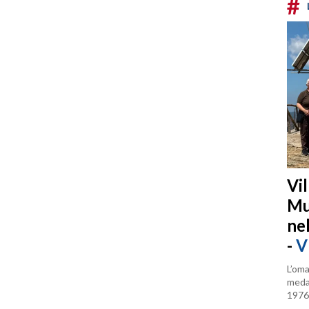
#
Vi
Mu
ne
-
V
L’oma
medag
1976