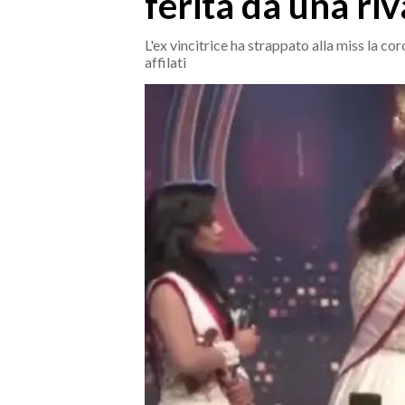
ferita da una riv
MEDIO CAMPIDANO
ORISTANO E PROVINCIA
L'ex vincitrice ha strappato alla miss la cor
affilati
SASSARI E PROVINCIA
GALLURA
NUORO E PROVINCIA
OGLIASTRA
AGENDA
CRONACA
ITALIA
MONDO
POLITICA
ECONOMIA
SERVIZI ALLE IMPRESE