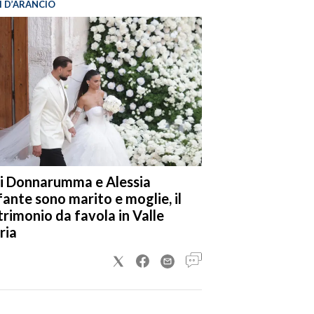
I D’ARANCIO
i Donnarumma e Alessia
fante sono marito e moglie, il
rimonio da favola in Valle
ria