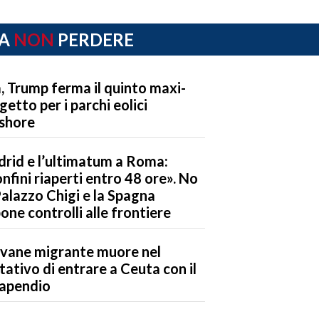
A
NON
PERDERE
, Trump ferma il quinto maxi-
getto per i parchi eolici
shore
rid e l’ultimatum a Roma:
nfini riaperti entro 48 ore». No
Palazzo Chigi e la Spagna
one controlli alle frontiere
vane migrante muore nel
tativo di entrare a Ceuta con il
apendio