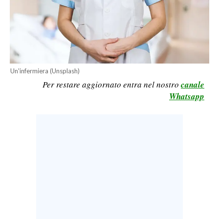
LAVORO
BANDI
SPORT IN SARDEGNA
Un'infermiera (Unsplash)
SPORT
Per restare aggiornato entra nel nostro
canale
RISULTATI E CLASSIFICHE
Whatsapp
CALCIO
CALCIO REGIONALE
BASKET
VOLLEY
MOTORI
TENNIS
ALTRI SPORT
CULTURA