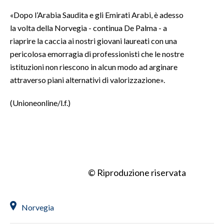
«Dopo l’Arabia Saudita e gli Emirati Arabi, è adesso
INFO AZIENDE
la volta della Norvegia - continua De Palma - a
ABBONATI
riaprire la caccia ai nostri giovani laureati con una
ANNUNCI
pericolosa emorragia di professionisti che le nostre
istituzioni non riescono in alcun modo ad arginare
NECROLOGI
attraverso piani alternativi di valorizzazione».
PUBBLICITÀ
SPIAGGE
(Unioneonline/l.f.)
STORE
© Riproduzione riservata
Norvegia