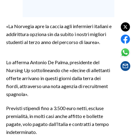
SPETTACOLI
«La Norvegia apre la caccia agli infermieri italiani e
GOSSIP
addirittura opziona sin da subito i nostri migliori
studenti al terzo anno del percorso di laurea».
SALUTE
SARDEGNA TURISMO
Lo afferma Antonio De Palma, presidente del
Nursing Up sottolineando che «decine di allettanti
SARDI NEL MONDO
offerte arrivano in questi giorni dalla terra dei
NOTIZIE
fiordi, attraverso una nota agenzia di recruitment
EVENTI
spagnola».
#CARAUNIONE
Previsti stipendi fino a 3.500 euro netti, escluse
premialità, in molti casi anche affitto e bollette
3 MINUTI CON
pagate, volo pagato dall’Italia e contratti a tempo
indeterminato.
INSULARITÀ