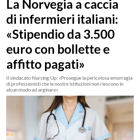
La Norvegia a caccia
MEDIO CAMPIDANO
ORISTANO E PROVINCIA
di infermieri italiani:
SASSARI E PROVINCIA
«Stipendio da 3.500
GALLURA
NUORO E PROVINCIA
euro con bollette e
OGLIASTRA
AGENDA
affitto pagati»
CRONACA
Il sindacato Nursing Up: «Prosegue la pericolosa emorragia
di professionisti che le nostre istituzioni non riescono in
ITALIA
alcun modo ad arginare»
MONDO
POLITICA
ECONOMIA
SERVIZI ALLE IMPRESE