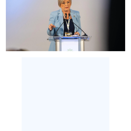
LAVORO
BANDI
SPORT IN SARDEGNA
SPORT
RISULTATI E CLASSIFICHE
CALCIO
CALCIO REGIONALE
BASKET
VOLLEY
MOTORI
TENNIS
ALTRI SPORT
CULTURA