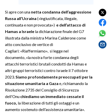
SPETTACOLI
Si apre con una
netta condanna dell’aggressione
Russa all’Ucraina
(«ingiustificata, illegale,
GOSSIP
continuata e non provocata»)
e dell’attacco di
Hamas a Israele
la dichiarazione finale del G7
SALUTE
illustrata dalla ministra Marina Calderone come
atto conclusivo de vertice di
SARDEGNA TURISMO
Cagliari: «Riaffermiamo», si legge nel
documento, «la nostra forte condanna degli
SARDI NEL MONDO
attacchi terroristici brutali condotti da Hamas e
NOTIZIE
altri gruppi terroristici contro Israele il 7 ottobre
EVENTI
2023.
Siamo profondamente preoccupati per la
situazione umanitaria a Gaza
e, richiamando la
#CARAUNIONE
Risoluzione 2735 del Consiglio di Sicurezza
dell'Onu
chiediamo un immediato cessate il
3 MINUTI CON
fuoco,
la liberazione di tutti gli ostaggi e un
aumento sostenuto dell'assistenza umanitaria».
INSULARITÀ