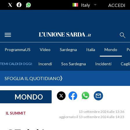
Italy
ACCEDI
METEO
ProgrammaUS
Video
Sardegna
Italia
Mondo
Po
COMUNI AL VOTO
Incendi
Sos Sardegna
Incidenti
Cagli
TEMI CALDI DI OGGI:
VIDEO
SFOGLIA IL QUOTIDIANO
FOTO
MONDO
CRONACA SARDEGNA
CAGLIARI
13 settembre 2024 alle 13:36
IL SUMMIT
PROVINCIA DI CAGLIARI
aggiornato il 13 settembre 2024 alle 14:23
SULCIS IGLESIENTE