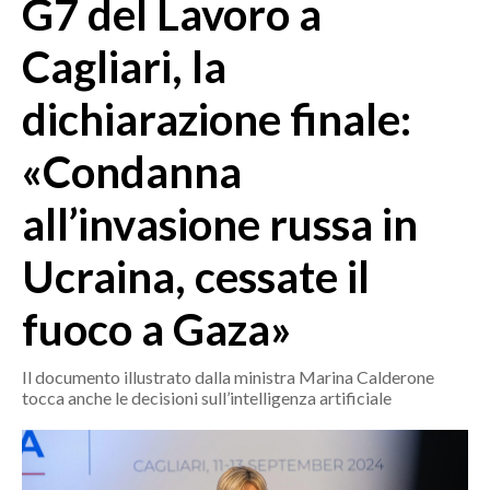
G7 del Lavoro a
MEDIO CAMPIDANO
ORISTANO E PROVINCIA
Cagliari, la
SASSARI E PROVINCIA
dichiarazione finale:
GALLURA
NUORO E PROVINCIA
«Condanna
OGLIASTRA
AGENDA
all’invasione russa in
CRONACA
Ucraina, cessate il
ITALIA
fuoco a Gaza»
MONDO
Il documento illustrato dalla ministra Marina Calderone
POLITICA
tocca anche le decisioni sull’intelligenza artificiale
ECONOMIA
SERVIZI ALLE IMPRESE