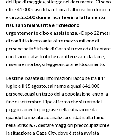
dell'Ipc di maggio», si legge nel documento. Ci sono
oltre 41.000 casi di bambini ad alto rischio di morte
INFO AZIENDE
e circa
55.500 donne incinte e in allattamento
ABBONATI
risultano malnutrite e richiedono
ANNUNCI
urgentemente cibo e assistenza
. «Dopo 22 mesi
di conflitto incessante, oltre mezzo milione di
NECROLOGI
persone nella Striscia di Gaza si trova ad affrontare
PUBBLICITÀ
condizioni catastrofiche caratterizzate da fame,
SPIAGGE
miseria e morte», si legge ancora nel documento.
STORE
Le stime, basate su informazioni raccolte tra il 1°
luglio e il 15 agosto, saliranno a quasi 641.000
persone, quasi un terzo della popolazione, entro la
fine di settembre. L’Ipc afferma che si trattadel
peggioramento più grave della situazione da
quando ha iniziato ad analizzare i dati sulla fame
nella Striscia. A destare maggiori preoccupazioni è
la situazione a Gaza City, dove è stata avviata