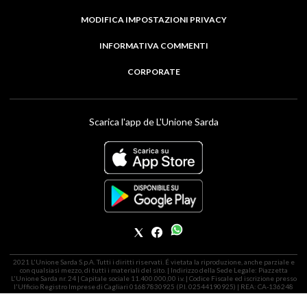
MODIFICA IMPOSTAZIONI PRIVACY
INFORMATIVA COMMENTI
CORPORATE
Scarica l'app de L'Unione Sarda
2021 L'Unione Sarda S.p.A. Tutti i diritti riservati. É vietata la riproduzione, anche parziale e
con qualsiasi mezzo, di tutti i materiali del sito. | Indirizzo della Sede Legale: Piazzetta
L'Unione Sarda nr. 24 | Capitale sociale 11.400.000,00 i.v. | Codice Fiscale ed iscrizione presso
l'Ufficio Registro Imprese di Cagliari 01687830925 (P.I. 02544190925) | REA: CA-136248