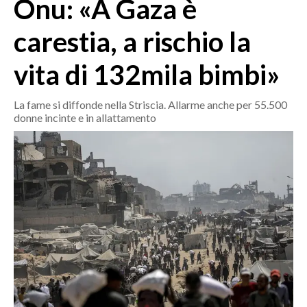
Onu: «A Gaza è
MEDIO CAMPIDANO
ORISTANO E PROVINCIA
carestia, a rischio la
SASSARI E PROVINCIA
vita di 132mila bimbi»
GALLURA
NUORO E PROVINCIA
La fame si diffonde nella Striscia. Allarme anche per 55.500
OGLIASTRA
donne incinte e in allattamento
AGENDA
CRONACA
ITALIA
MONDO
POLITICA
ECONOMIA
SERVIZI ALLE IMPRESE