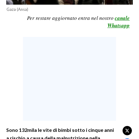
LAVORO
Gaza (Ansa)
Per restare aggiornato entra nel nostro
canale
BANDI
Whatsapp
SPORT IN SARDEGNA
SPORT
RISULTATI E CLASSIFICHE
CALCIO
CALCIO REGIONALE
BASKET
VOLLEY
MOTORI
TENNIS
ALTRI SPORT
Sono 132mila le vite di bimbi sotto i cinque anni
a rischio a causa della malnutrizione nella
CULTURA