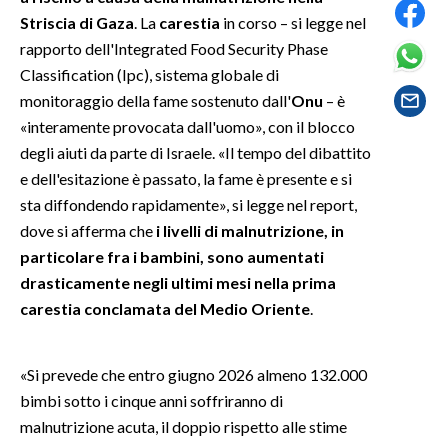
Striscia di Gaza
. La
carestia
in corso – si legge nel
SPETTACOLI
rapporto dell'Integrated Food Security Phase
Classification (Ipc), sistema globale di
GOSSIP
monitoraggio della fame sostenuto dall'
Onu
– è
«interamente provocata dall'uomo», con il blocco
SALUTE
degli aiuti da parte di Israele. «Il tempo del dibattito
e dell'esitazione è passato, la fame è presente e si
SARDEGNA TURISMO
sta diffondendo rapidamente», si legge nel report,
dove si afferma che
i livelli di malnutrizione, in
SARDI NEL MONDO
particolare fra i bambini, sono aumentati
NOTIZIE
drasticamente negli ultimi mesi nella prima
EVENTI
carestia conclamata del Medio Oriente
.
#CARAUNIONE
«Si prevede che entro giugno 2026 almeno 132.000
3 MINUTI CON
bimbi sotto i cinque anni soffriranno di
malnutrizione acuta, il doppio rispetto alle stime
INSULARITÀ