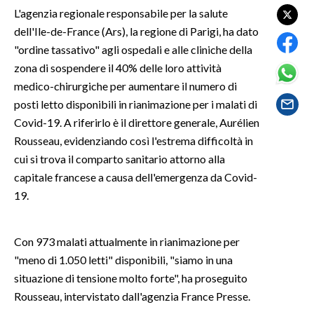
L'agenzia regionale responsabile per la salute
dell'Ile-de-France (Ars), la regione di Parigi, ha dato
SPETTACOLI
"ordine tassativo" agli ospedali e alle cliniche della
GOSSIP
zona di sospendere il 40% delle loro attività
medico-chirurgiche per aumentare il numero di
SALUTE
posti letto disponibili in rianimazione per i malati di
Covid-19. A riferirlo è il direttore generale, Aurélien
SARDEGNA TURISMO
Rousseau, evidenziando così l'estrema difficoltà in
cui si trova il comparto sanitario attorno alla
SARDI NEL MONDO
capitale francese a causa dell'emergenza da Covid-
NOTIZIE
19.
EVENTI
Con 973 malati attualmente in rianimazione per
#CARAUNIONE
"meno di 1.050 letti" disponibili, "siamo in una
3 MINUTI CON
situazione di tensione molto forte", ha proseguito
Rousseau, intervistato dall'agenzia France Presse.
INSULARITÀ