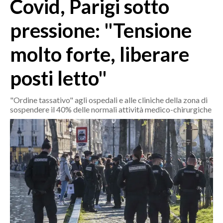
Covid, Parigi sotto
MEDIO CAMPIDANO
ORISTANO E PROVINCIA
pressione: "Tensione
SASSARI E PROVINCIA
molto forte, liberare
GALLURA
NUORO E PROVINCIA
posti letto"
OGLIASTRA
AGENDA
"Ordine tassativo" agli ospedali e alle cliniche della zona di
sospendere il 40% delle normali attività medico-chirurgiche
CRONACA
ITALIA
MONDO
POLITICA
ECONOMIA
SERVIZI ALLE IMPRESE