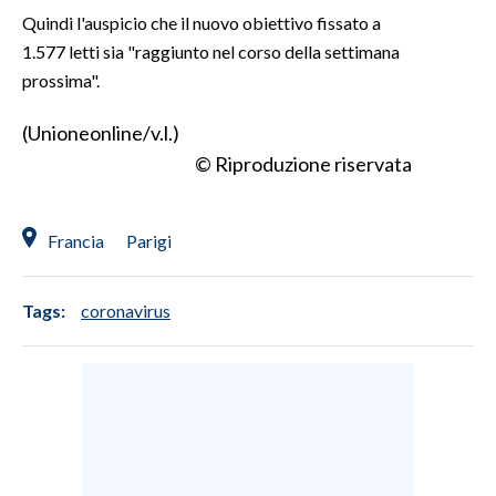
Quindi l'auspicio che il nuovo obiettivo fissato a
INFO AZIENDE
1.577 letti sia "raggiunto nel corso della settimana
prossima".
ABBONATI
ANNUNCI
(Unioneonline/v.l.)
NECROLOGI
© Riproduzione riservata
PUBBLICITÀ
SPIAGGE
Francia
Parigi
STORE
Tags:
coronavirus