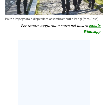
LAVORO
BANDI
Polizia impegnata a disperdere assembramenti a Parigi (foto Ansa)
Per restare aggiornato entra nel nostro
canale
SPORT IN SARDEGNA
Whatsapp
SPORT
RISULTATI E CLASSIFICHE
CALCIO
CALCIO REGIONALE
BASKET
VOLLEY
MOTORI
TENNIS
ALTRI SPORT
CULTURA