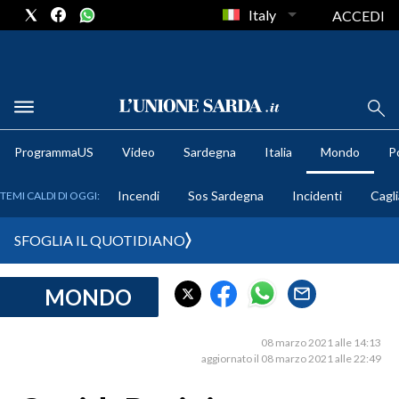
Italy
ACCEDI
METEO
ProgrammaUS
Video
Sardegna
Italia
Mondo
Po
COMUNI AL VOTO
Incendi
Sos Sardegna
Incidenti
Cagli
TEMI CALDI DI OGGI:
VIDEO
SFOGLIA IL QUOTIDIANO
FOTO
MONDO
CRONACA SARDEGNA
CAGLIARI
08 marzo 2021 alle 14:13
PROVINCIA DI CAGLIARI
aggiornato il 08 marzo 2021 alle 22:49
SULCIS IGLESIENTE