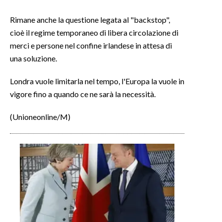
Rimane anche la questione legata al "backstop",
INFO AZIENDE
cioè il regime temporaneo di libera circolazione di
ABBONATI
merci e persone nel confine irlandese in attesa di
ANNUNCI
una soluzione.
NECROLOGI
Londra vuole limitarla nel tempo, l'Europa la vuole in
PUBBLICITÀ
vigore fino a quando ce ne sarà la necessità.
SPIAGGE
STORE
(Unioneonline/M)