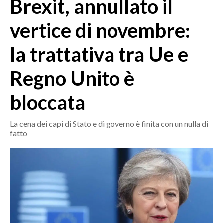
Brexit, annullato il
MEDIO CAMPIDANO
ORISTANO E PROVINCIA
vertice di novembre:
SASSARI E PROVINCIA
la trattativa tra Ue e
GALLURA
NUORO E PROVINCIA
Regno Unito è
OGLIASTRA
AGENDA
bloccata
CRONACA
La cena dei capi di Stato e di governo è finita con un nulla di
fatto
ITALIA
MONDO
POLITICA
ECONOMIA
SERVIZI ALLE IMPRESE