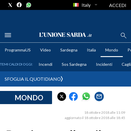
Italy
ACCEDI
METEO
ProgrammaUS
Video
Sardegna
Italia
Mondo
Po
COMUNI AL VOTO
Incendi
Sos Sardegna
Incidenti
Cagli
TEMI CALDI DI OGGI:
VIDEO
SFOGLIA IL QUOTIDIANO
FOTO
MONDO
CRONACA SARDEGNA
CAGLIARI
18 ottobre 2018 alle 11:09
PROVINCIA DI CAGLIARI
aggiornato il 18 ottobre 2018 alle 18:45
SULCIS IGLESIENTE