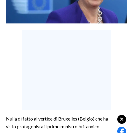
LAVORO
BANDI
SPORT IN SARDEGNA
SPORT
RISULTATI E CLASSIFICHE
CALCIO
CALCIO REGIONALE
BASKET
VOLLEY
MOTORI
TENNIS
ALTRI SPORT
Nulla di fatto al vertice di Bruxelles (Belgio) che ha
visto protagonista il primo ministro britannico,
CULTURA