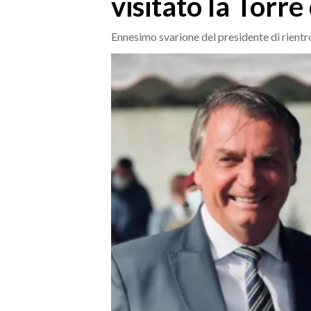
visitato la Torre 
MEDIO CAMPIDANO
ORISTANO E PROVINCIA
Ennesimo svarione del presidente di rientro
SASSARI E PROVINCIA
GALLURA
NUORO E PROVINCIA
OGLIASTRA
AGENDA
CRONACA
ITALIA
MONDO
POLITICA
ECONOMIA
SERVIZI ALLE IMPRESE