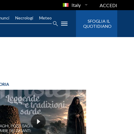
Italy
ACCEDI
nunci
Necrologi
Meteo
SFOGLIA IL
QUOTIDIANO
ORIA