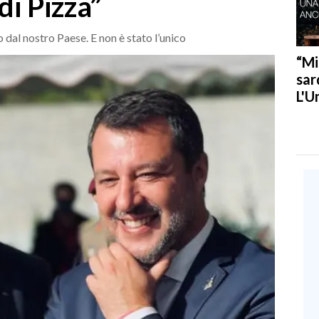
di Pizza”
 dal nostro Paese. E non è stato l’unico
“Mi
sar
L'U