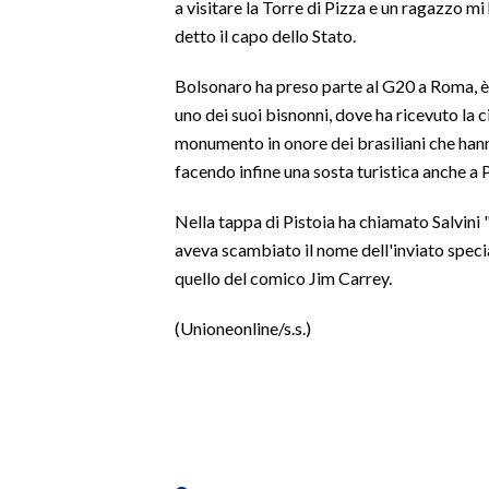
a visitare la Torre di Pizza e un ragazzo mi
detto il capo dello Stato.
SPETTACOLI
Bolsonaro ha preso parte al G20 a Roma, è p
GOSSIP
uno dei suoi bisnonni, dove ha ricevuto la ci
monumento in onore dei brasiliani che ha
SALUTE
facendo infine una sosta turistica anche a P
SARDEGNA TURISMO
Nella tappa di Pistoia ha chiamato Salvini 
aveva scambiato il nome dell'inviato special
SARDI NEL MONDO
quello del comico Jim Carrey.
NOTIZIE
EVENTI
(Unioneonline/s.s.)
#CARAUNIONE
3 MINUTI CON
INSULARITÀ