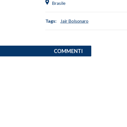
Brasile
INFO AZIENDE
Tags:
Jair Bolsonaro
ABBONATI
ANNUNCI
NECROLOGI
PUBBLICITÀ
COMMENTI
SPIAGGE
STORE