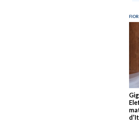
FIOR
Gig
Ele
mat
d’It