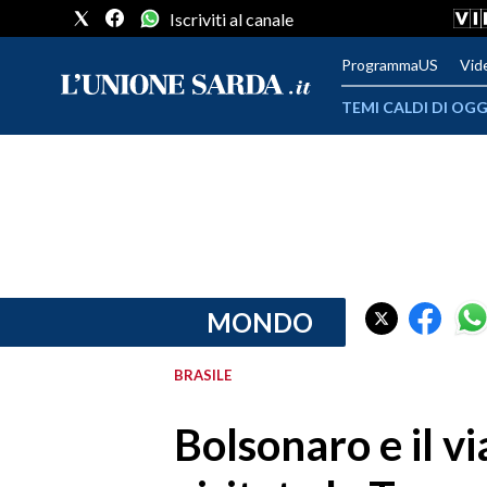
Iscriviti al canale
ProgrammaUS
Vid
TEMI CALDI DI OGG
METEO
COMUNI AL VOTO
VIDEO
FOTO
MONDO
CRONACA SARDEGNA
BRASILE
CAGLIARI
Bolsonaro e il vi
PROVINCIA DI CAGLIARI
SULCIS IGLESIENTE