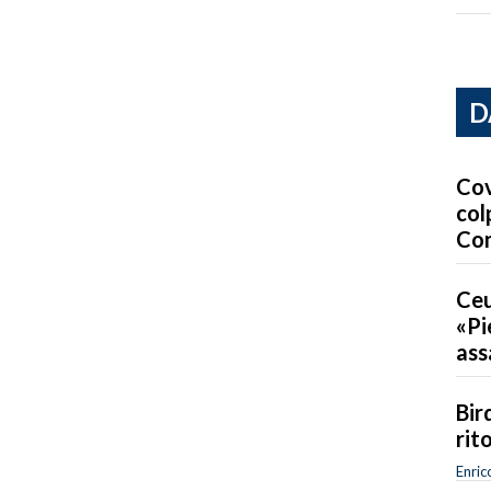
D
Cov
col
Co
Ceu
«Pi
ass
Bird
rit
Enric