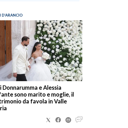
I D’ARANCIO
i Donnarumma e Alessia
fante sono marito e moglie, il
rimonio da favola in Valle
ria