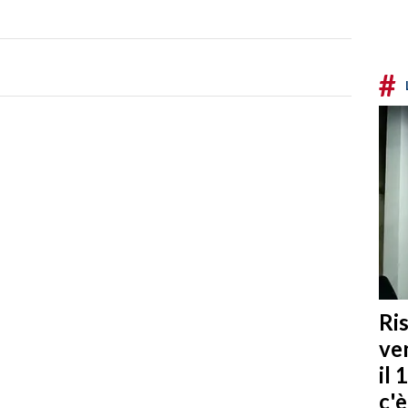
#
Ris
ven
il 
c'