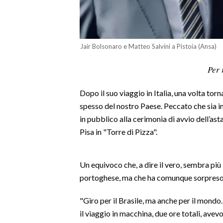
LAVORO
BANDI
Jair Bolsonaro e Matteo Salvini a Pistoia (Ansa)
SPORT IN SARDEGNA
Per 
SPORT
Dopo il suo viaggio in Italia, una volta torn
RISULTATI E CLASSIFICHE
spesso del nostro Paese. Peccato che sia in
CALCIO
in pubblico alla cerimonia di avvio dell’asta
CALCIO REGIONALE
Pisa in "Torre di Pizza".
BASKET
VOLLEY
Un equivoco che, a dire il vero, sembra più 
MOTORI
portoghese, ma che ha comunque sorpreso i
TENNIS
ALTRI SPORT
"Giro per il Brasile, ma anche per il mondo
il viaggio in macchina, due ore totali, ave
CULTURA