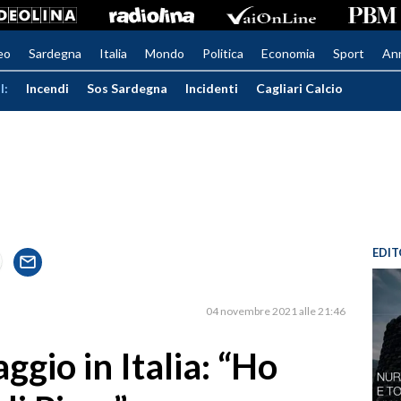
eo
Sardegna
Italia
Mondo
Politica
Economia
Sport
An
I:
Incendi
Sos Sardegna
Incidenti
Cagliari Calcio
EDIT
04 novembre 2021 alle 21:46
aggio in Italia: “Ho