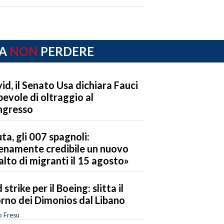
A
NON
PERDERE
id, il Senato Usa dichiara Fauci
pevole di oltraggio al
ngresso
ta, gli 007 spagnoli:
enamente credibile un nuovo
alto di migranti il 15 agosto»
 strike per il Boeing: slitta il
orno dei Dimonios dal Libano
o Fresu