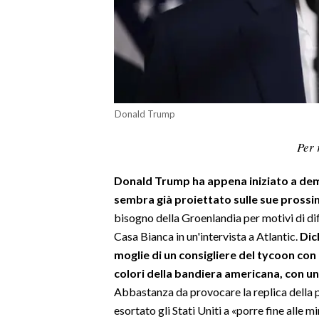
LAVORO
BANDI
SPORT IN SARDEGNA
SPORT
Donald Trump
RISULTATI E CLASSIFICHE
Per 
CALCIO
CALCIO REGIONALE
Donald Trump ha appena iniziato a demo
BASKET
sembra già proiettato sulle sue prossi
bisogno della Groenlandia per motivi di dife
VOLLEY
Casa Bianca in un'intervista a Atlantic.
Dic
MOTORI
moglie di un consigliere del tycoon con 
TENNIS
colori della bandiera americana, con un
ALTRI SPORT
Abbastanza da provocare la replica della
esortato gli Stati Uniti a «porre fine alle 
CULTURA