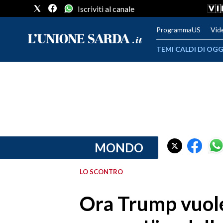
Iscriviti al canale
ProgrammaUS
Vid
TEMI CALDI DI OGG
METEO
COMUNI AL VOTO
VIDEO
FOTO
MONDO
CRONACA SARDEGNA
LO SCONTRO
CAGLIARI
Ora Trump vuole
PROVINCIA DI CAGLIARI
SULCIS IGLESIENTE