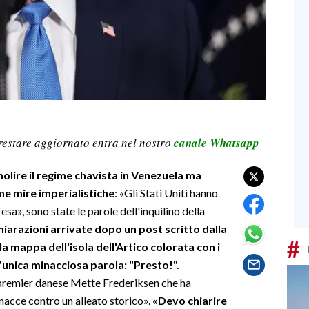
restare aggiornato entra nel nostro
canale Whatsapp
lire il regime chavista in Venezuela ma
me mire imperialistiche
: «Gli Stati Uniti hanno
sa», sono state le parole dell'inquilino della
hiarazioni arrivate dopo un post scritto dalla
#
la mappa dell'isola dell'Artico colorata con i
'unica minacciosa parola: "Presto!".
 premier danese Mette Frederiksen che ha
minacce contro un alleato storico».
«Devo chiarire