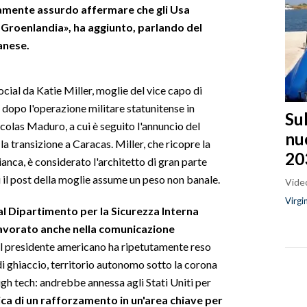
utamente assurdo affermare che gli Usa
 Groenlandia», ha aggiunto, parlando del
anese.
ocial da Katie Miller, moglie del vice capo di
 dopo l'operazione militare statunitense in
Sul
colas Maduro, a cui è seguito l'annuncio del
nu
la transizione a Caracas. Miller, che ricopre la
20
ianca, è considerato l'architetto di gran parte
i il post della moglie assume un peso non banale.
Video
Virgi
a al Dipartimento per la Sicurezza Interna
avorato anche nella comunicazione
l presidente americano ha ripetutamente reso
di ghiaccio, territorio autonomo sotto la corona
high tech: andrebbe annessa agli Stati Uniti per
ica di un rafforzamento in un'area chiave per