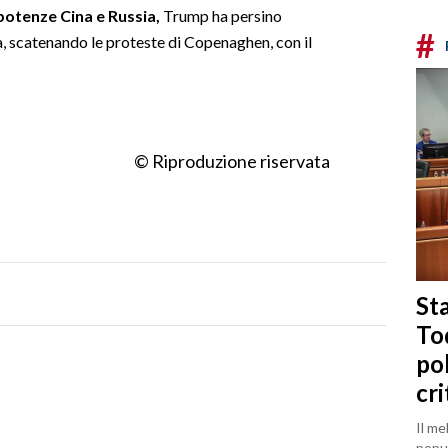
rpotenze Cina e Russia,
Trump ha persino
#
, scatenando le proteste di Copenaghen, con il
© Riproduzione riservata
Sta
To
po
cri
Il me
popul