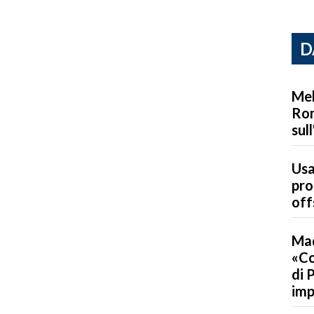
D
Mel
Rom
sul
Usa
pro
off
Mad
«Co
di 
imp