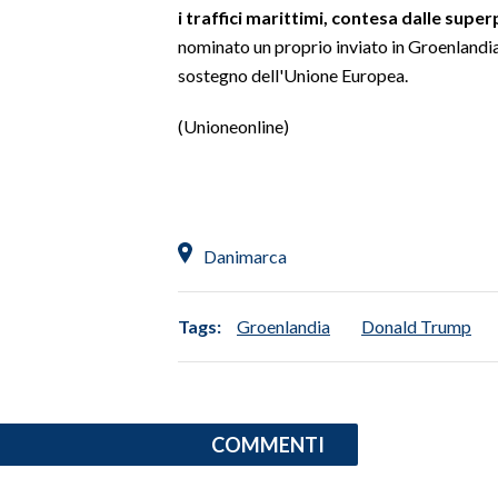
i traffici marittimi, contesa dalle supe
nominato un proprio inviato in Groenlandia
INFO AZIENDE
sostegno dell'Unione Europea.
ABBONATI
ANNUNCI
(Unioneonline)
NECROLOGI
PUBBLICITÀ
SPIAGGE
STORE
Danimarca
Tags:
Groenlandia
Donald Trump
COMMENTI