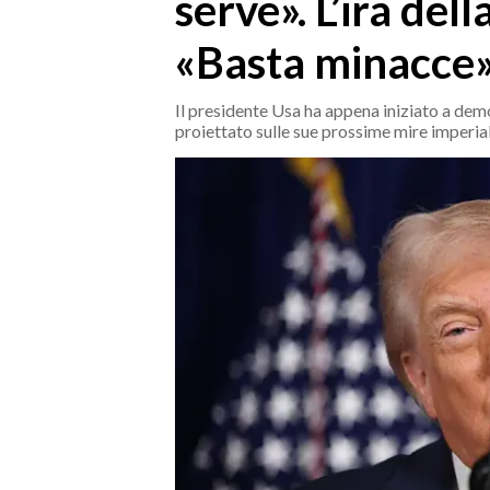
serve». L’ira del
MEDIO CAMPIDANO
ORISTANO E PROVINCIA
«Basta minacce
SASSARI E PROVINCIA
GALLURA
Il presidente Usa ha appena iniziato a dem
proiettato sulle sue prossime mire imperia
NUORO E PROVINCIA
OGLIASTRA
AGENDA
CRONACA
ITALIA
MONDO
POLITICA
ECONOMIA
SERVIZI ALLE IMPRESE