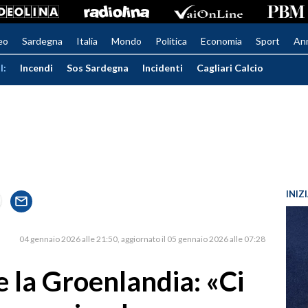
eo
Sardegna
Italia
Mondo
Politica
Economia
Sport
An
I:
Incendi
Sos Sardegna
Incidenti
Cagliari Calcio
INIZ
04 gennaio 2026 alle 21:50
aggiornato il 05 gennaio 2026 alle 07:28
 la Groenlandia: «Ci