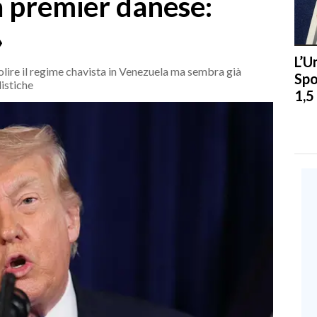
la premier danese:
»
L’U
olire il regime chavista in Venezuela ma sembra già
Spo
listiche
1,5