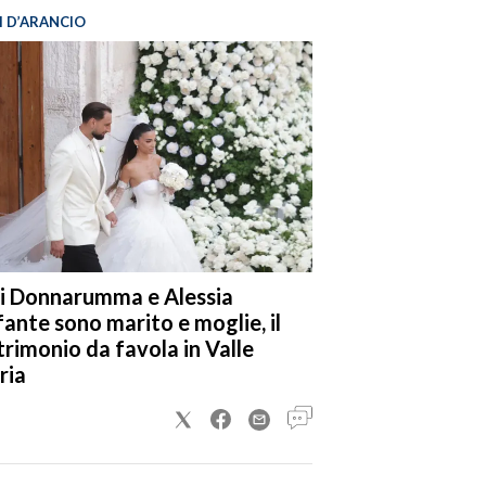
I D’ARANCIO
i Donnarumma e Alessia
fante sono marito e moglie, il
rimonio da favola in Valle
ria