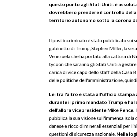
questo punto agli Stati Uniti: è assol
dovrebbero prendere il controllo della
SPETTACOLI
territorio autonomo sotto la corona d
GOSSIP
Il post incriminato è stato pubblicato sui s
SALUTE
gabinetto di Trump, Stephen Miller, la sera
Venezuela che ha portato alla cattura di Ni
SARDEGNA TURISMO
tycoon che saranno gli Stati Uniti a gestire 
carica di vice capo dello staff della Casa B
SARDI NEL MONDO
delle politiche dell'amministrazione, quind
NOTIZIE
EVENTI
Lei tra l'altro è stata all'ufficio stamp
durante il primo mandato Trump e ha l
#CARAUNIONE
dell'allora vicepresidente Mike Pence.
I
pubblica la sua visione sull'immensa isola 
3 MINUTI CON
danese e ricco di minerali essenziali per l'
questioni di sicurezza nazionale.
Nella log
INSULARITÀ