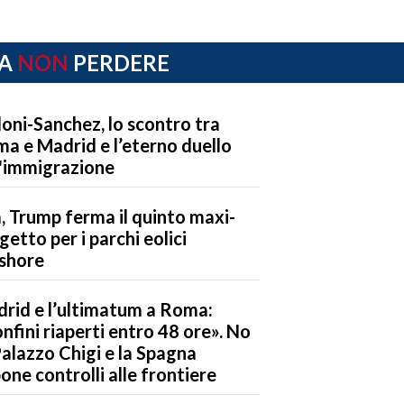
A
NON
PERDERE
oni-Sanchez, lo scontro tra
a e Madrid e l’eterno duello
l'immigrazione
, Trump ferma il quinto maxi-
getto per i parchi eolici
shore
rid e l’ultimatum a Roma:
nfini riaperti entro 48 ore». No
Palazzo Chigi e la Spagna
one controlli alle frontiere