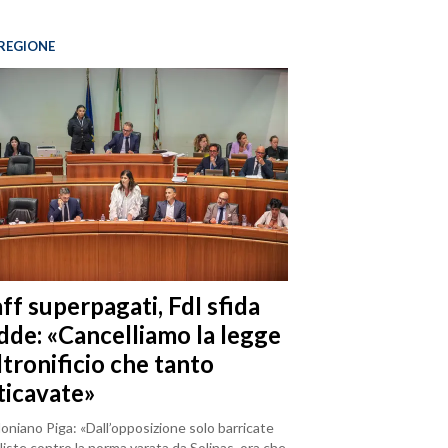
REGIONE
ff superpagati, FdI sfida
dde: «Cancelliamo la legge
ltronificio che tanto
ticavate»
loniano Piga: «Dall’opposizione solo barricate
iste contro la norma varata da Solinas, ora che