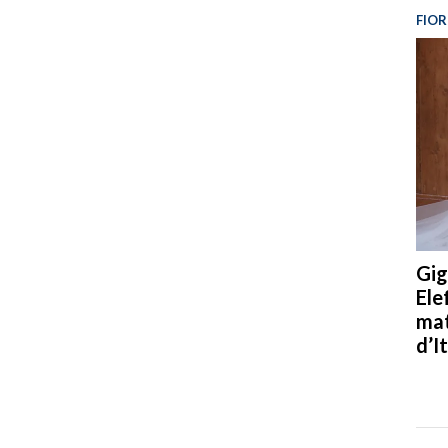
FIOR
Gig
Ele
mat
d’It