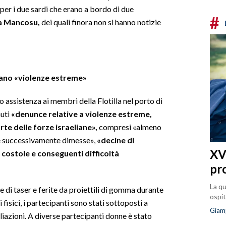
per i due sardi che erano a bordo di due
#
ia Mancosu,
dei quali finora non si hanno notizie
nciano «violenze estreme»
o assistenza ai membri della Flotilla nel porto di
nuti
«denunce relative a violenze estreme,
rte delle forze israeliane»,
compresi «almeno
 e successivamente dimesse»,
«decine di
XVI
 costole e conseguenti difficoltà
pr
La qu
 di taser e ferite da proiettili di gomma durante
ospit
 fisici, i partecipanti sono stati sottoposti a
Giam
liazioni. A diverse partecipanti donne è stato