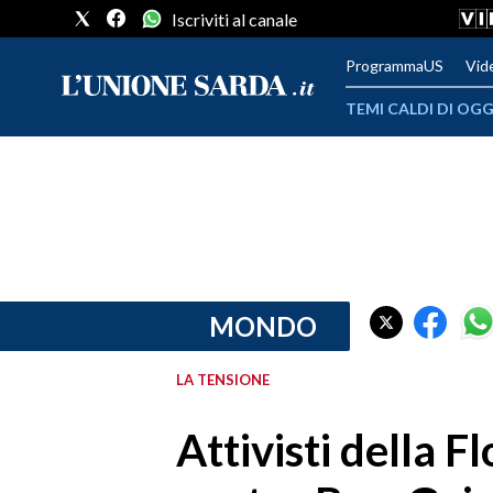
Iscriviti al canale
ProgrammaUS
Vid
TEMI CALDI DI OGG
METEO
COMUNI AL VOTO
VIDEO
FOTO
MONDO
CRONACA SARDEGNA
LA TENSIONE
CAGLIARI
Attivisti della Fl
PROVINCIA DI CAGLIARI
SULCIS IGLESIENTE