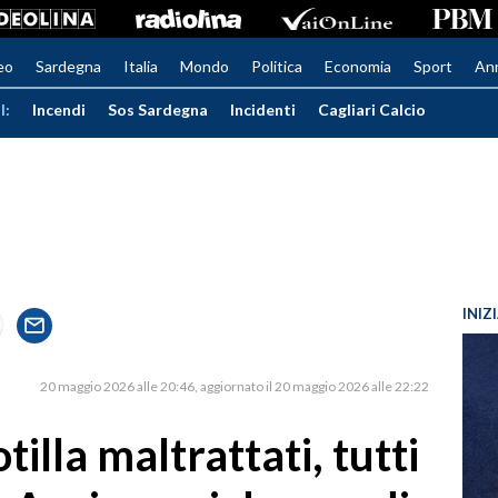
eo
Sardegna
Italia
Mondo
Politica
Economia
Sport
An
I:
Incendi
Sos Sardegna
Incidenti
Cagliari Calcio
INIZ
20 maggio 2026 alle 20:46
aggiornato il 20 maggio 2026 alle 22:22
otilla maltrattati, tutti