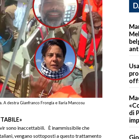
D
Mar
Mel
bel
ant
Usa
pro
off
Mad
ta. A destra Gianfranco Frongia e Ilaria Mancosu
«Co
di 
TTABILE»
imp
vir sono inaccettabili. È inammissibile che
 italiani, vengano sottoposti a questo trattamento
Gio