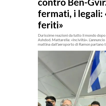
contro Ben-Gvir.
MEDIO CAMPIDANO
ORISTANO E PROVINCIA
fermati, i legali
SASSARI E PROVINCIA
feriti»
GALLURA
NUORO E PROVINCIA
Durissime reazioni da tutto il mondo dopo l
OGLIASTRA
Ashdod. Mattarella: «Inciviltà». L’annuncio
mattina dall'aeroporto di Ramon partano tut
AGENDA
CRONACA
ITALIA
MONDO
POLITICA
ECONOMIA
SERVIZI ALLE IMPRESE