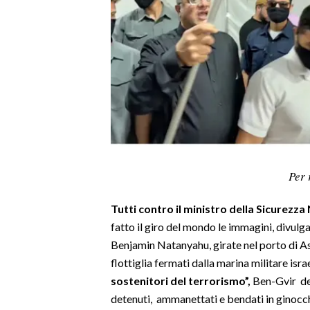
LAVORO
BANDI
SPORT IN SARDEGNA
SPORT
RISULTATI E CLASSIFICHE
CALCIO
CALCIO REGIONALE
Per 
BASKET
Tutti contro il ministro della Sicurezza
VOLLEY
fatto il giro del mondo le immagini, divulg
MOTORI
Benjamin Natanyahu, girate nel porto di Ash
TENNIS
flottiglia fermati dalla marina militare israe
ALTRI SPORT
sostenitori del terrorismo”,
Ben-Gvir der
detenuti, ammanettati e bendati in ginocch
CULTURA