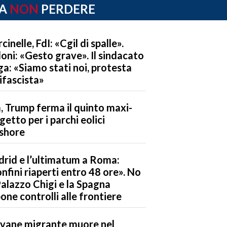
A
NON
PERDERE
cinelle, FdI: «Cgil di spalle».
oni: «Gesto grave». Il sindacato
ga: «Siamo stati noi, protesta
ifascista»
, Trump ferma il quinto maxi-
getto per i parchi eolici
shore
rid e l’ultimatum a Roma:
nfini riaperti entro 48 ore». No
Palazzo Chigi e la Spagna
one controlli alle frontiere
vane migrante muore nel