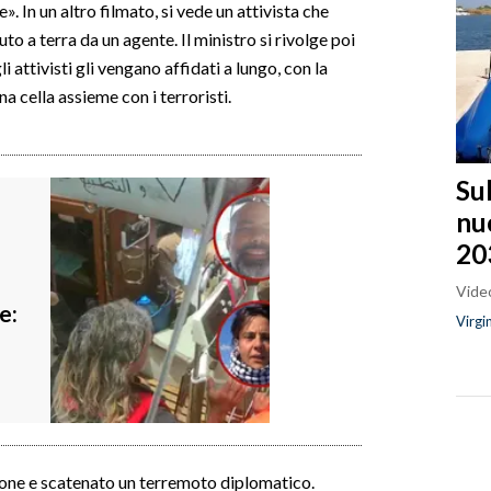
e». In un altro filmato, si vede un attivista che
o a terra da un agente. Il ministro si rivolge poi
 attivisti gli vengano affidati a lungo, con la
a cella assieme con i terroristi.
Sul
nu
20
Video
e:
Virgi
one e scatenato un terremoto diplomatico.