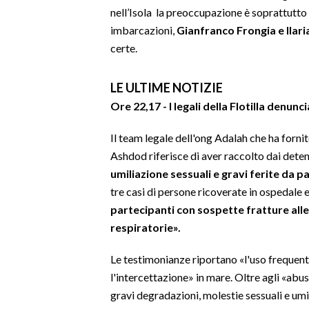
nell’Isola la preoccupazione è soprattutto 
INFO AZIENDE
imbarcazioni,
Gianfranco Frongia e Ilar
certe.
ABBONATI
ANNUNCI
LE ULTIME NOTIZIE
NECROLOGI
Ore 22,17 - I legali della Flotilla denu
PUBBLICITÀ
SPIAGGE
Il team legale dell'ong Adalah che ha fornit
Ashdod riferisce di aver raccolto dai dete
STORE
umiliazione sessuali e gravi ferite da pa
tre casi di persone ricoverate in ospedale
partecipanti con sospette fratture alle
respiratorie».
Le testimonianze riportano «l'uso frequente
l'intercettazione» in mare. Oltre agli «abusi
gravi degradazioni, molestie sessuali e umi